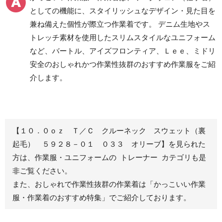
ツ
としての機能に、スタイリッシュなデザイン・見た目を
クリーンウェアワーク
兼ね備えた個性が際立つ作業着です。 デニム生地やス
パンツ
トレッチ素材を使用したスリムスタイルなユニフォーム
など、バートル、アイズフロンティア、Ｌｅｅ、ミドリ
安全のおしゃれかつ作業性抜群のおすすめ作業服をご紹
レディース作業着
シャツ
介します。
ブルゾン
長袖
春夏長袖
半袖
秋冬長袖
春夏半袖
【１０．０ｏｚ Ｔ／Ｃ クルーネック スウェット（裏
ジャンパー
起毛） ５９２８－０１ ０３３ オリーブ】を見られた
方は、作業服・ユニフォームの トレーナー カテゴリも是
秋冬長袖
非ご覧ください。
春夏半袖
また、おしゃれで作業性抜群の作業着は
「かっこいい作業
スモック
服・作業着のおすすめ特集」
でご紹介しております。
春夏長袖
秋冬長袖