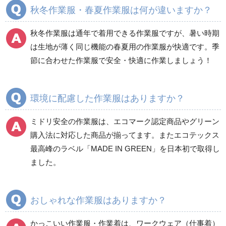
秋冬作業服・春夏作業服は何が違いますか？
秋冬長袖
秋冬長袖
春夏半袖
春夏半袖
秋冬作業服は通年で着用できる作業服ですが、暑い時期
食品産業用長袖
通年
は生地が薄く同じ機能の春夏用の作業服が快適です。季
食品産業用半袖
節に合わせた作業服で安全・快適に作業しましょう！
クリーンウェア
通年
環境に配慮した作業服はありますか？
ミドリ安全の作業服は、エコマーク認定商品やグリーン
ワークパンツ
カーゴパンツ
購入法に対応した商品が揃ってます。またエコテックス
春夏ワークパンツ作業
春夏カーゴパンツ作業
最高峰のラベル「MADE IN GREEN」を日本初で取得し
ズボン
ズボン
ました。
秋冬ワークパンツ作業
秋冬カーゴパンツ作業
ズボン
ズボン
通年ワークパンツ作業
通年カーゴパンツ作業
おしゃれな作業服はありますか？
ズボン
ズボン
食品産業用ワークパン
かっこいい作業服・作業着は、ワークウェア（仕事着）