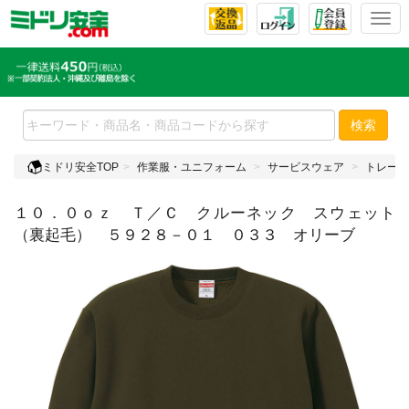
T
o
g
g
l
e
検索
n
a
ミドリ安全TOP
作業服・ユニフォーム
サービスウェア
トレーナ
v
i
１０．０ｏｚ Ｔ／Ｃ クルーネック スウェット
g
a
（裏起毛） ５９２８－０１ ０３３ オリーブ
t
i
o
n