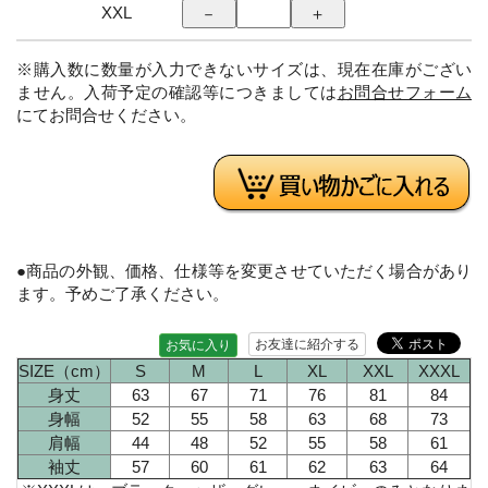
XXL
※購入数に数量が入力できないサイズは、現在在庫がござい
ません。入荷予定の確認等につきましては
お問合せフォーム
にてお問合せください。
●商品の外観、価格、仕様等を変更させていただく場合があり
ます。予めご了承ください。
お友達に紹介する
お気に入り
SIZE（cm）
S
M
L
XL
XXL
XXXL
身丈
63
67
71
76
81
84
身幅
52
55
58
63
68
73
肩幅
44
48
52
55
58
61
袖丈
57
60
61
62
63
64