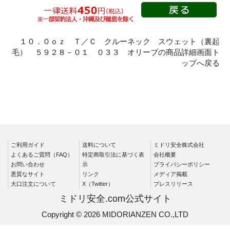
春夏半袖
クリーンウェ
ア
１０．０ｏｚ Ｔ／Ｃ クルーネック スウェット（裏起
毛） ５９２８－０１ ０３３ オリーブの商品詳細画面ト
シャツ
ップへ戻る
春夏長袖
秋冬長袖
春夏半袖
ワークパンツ
春夏
ご利用ガイド
送料について
ミドリ安全株式会社
秋冬
よくあるご質問（FAQ）
特定商取引法に基づく表
会社概要
通年
お問い合わせ
示
プライバシーポリシー
悪質なサイト
リンク
メディア掲載
食品産業用
大口注文について
X（Twitter）
プレスリリース
クリーンウェ
ミドリ安全.com公式サイト
ア
Copyright © 2026 MIDORIANZEN CO.,LTD
カーゴパンツ