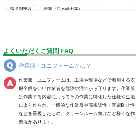
環境測定器
標識（日本緑十字）
標識（ユニットの安全標識）
標識（ユニットの建設標識）
標識関連商品
設備用品・作業補助用品
工事作業用品
よくいただくご質問 FAQ
分煙対策機器
衛生用品
保安・保守用品
作業服・ユニフォームとは？
電気保守用品
ワイパー
クリーンルーム対策用品
作業服・ユニフォームは、工場や現場などで着用する衣
防災グッズ（防災セット）
救急医療品
服全般をいい作業者を危険や汚れから守ります。作業服
は作業する内容によってその作業に特化した仕様や生地
健康管理器具
季節商品
ウイルス対策用品
により作られ、一般的な作業服や高視認性・帯電防止性
などを重視したもの、クリーンルーム向けなど様々な作
商品カテゴリ一覧
業服があります。
ブルゾン
ジャンパー
春夏長袖
春夏長袖