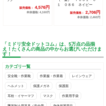
１ ０８６ ネイビー
4,576円
販売価格：
2,706円
本体価格: 4,160円
販売価格：
本体価格: 2,460円
「ミドリ安全ドットコム」は、5万点の品揃
え！たくさんの商品の中からお選びいただけま
す！
カテゴリ一覧
安全靴・作業靴
作業服・作業着
レインウェア
ヘルメット
保護メガネ
保護面
耳栓・イヤーマフ
マスク
作業用手袋
墜落制止用器具／安全帯
身体保護用品