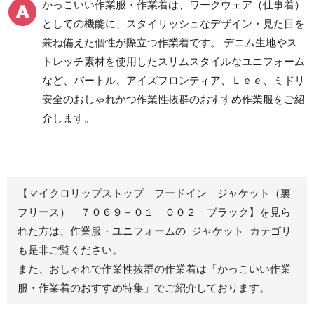
かっこいい作業服・作業着は、ワークウェア（仕事着）
ツ
としての機能に、スタイリッシュなデザイン・見た目を
クリーンウェアワーク
兼ね備えた個性が際立つ作業着です。 デニム生地やス
パンツ
トレッチ素材を使用したスリムスタイルなユニフォーム
など、バートル、アイズフロンティア、Ｌｅｅ、ミドリ
安全のおしゃれかつ作業性抜群のおすすめ作業服をご紹
レディース作業着
シャツ
介します。
ブルゾン
長袖
春夏長袖
半袖
秋冬長袖
春夏半袖
【マイクロリップストップ フードイン ジャケット（裏
ジャンパー
フリース） ７０６９－０１ ００２ ブラック】を見ら
れた方は、作業服・ユニフォームの ジャケット カテゴリ
秋冬長袖
も是非ご覧ください。
春夏半袖
また、おしゃれで作業性抜群の作業着は
「かっこいい作業
スモック
服・作業着のおすすめ特集」
でご紹介しております。
春夏長袖