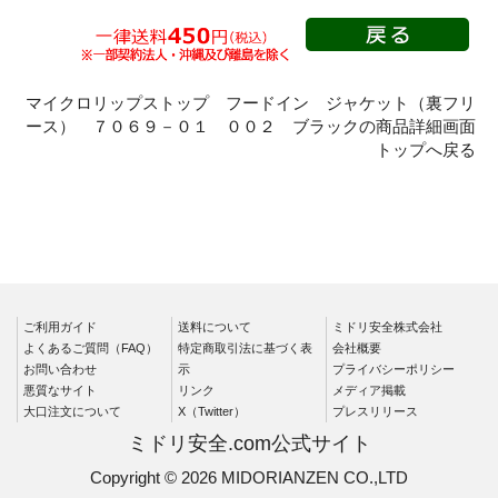
秋冬長袖
春夏半袖
クリーンウェ
ア
マイクロリップストップ フードイン ジャケット（裏フリ
ース） ７０６９－０１ ００２ ブラックの商品詳細画面
シャツ
トップへ戻る
春夏長袖
秋冬長袖
春夏半袖
ワークパンツ
春夏
ご利用ガイド
送料について
ミドリ安全株式会社
秋冬
よくあるご質問（FAQ）
特定商取引法に基づく表
会社概要
通年
お問い合わせ
示
プライバシーポリシー
悪質なサイト
リンク
メディア掲載
食品産業用
大口注文について
X（Twitter）
プレスリリース
クリーンウェ
ミドリ安全.com公式サイト
ア
Copyright © 2026 MIDORIANZEN CO.,LTD