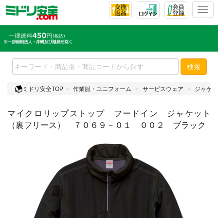
T
o
g
g
l
e
検索
n
a
ミドリ安全TOP
作業服・ユニフォーム
サービスウェア
ジャケッ
v
i
マイクロリップストップ フードイン ジャケット
g
a
（裏フリース） ７０６９－０１ ００２ ブラック
t
i
o
n