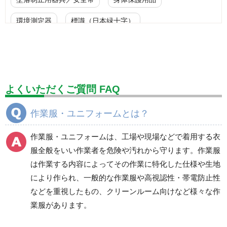
環境測定器
標識（日本緑十字）
標識（ユニットの安全標識）
標識（ユニットの建設標識）
標識関連商品
設備用品・作業補助用品
工事作業用品
よくいただくご質問 FAQ
分煙対策機器
衛生用品
保安・保守用品
作業服・ユニフォームとは？
電気保守用品
ワイパー
クリーンルーム対策用品
作業服・ユニフォームは、工場や現場などで着用する衣
防災グッズ（防災セット）
救急医療品
服全般をいい作業者を危険や汚れから守ります。作業服
は作業する内容によってその作業に特化した仕様や生地
健康管理器具
季節商品
ウイルス対策用品
により作られ、一般的な作業服や高視認性・帯電防止性
などを重視したもの、クリーンルーム向けなど様々な作
商品カテゴリ一覧
業服があります。
ブルゾン
ジャンパー