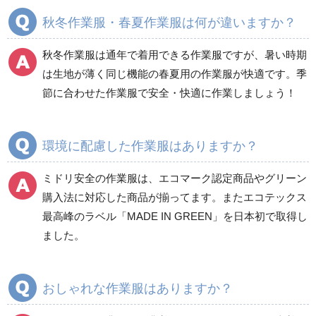
春夏長袖
春夏長袖
秋冬作業服・春夏作業服は何が違いますか？
秋冬長袖
秋冬長袖
春夏半袖
春夏半袖
秋冬作業服は通年で着用できる作業服ですが、暑い時期
食品産業用長袖
通年
は生地が薄く同じ機能の春夏用の作業服が快適です。季
食品産業用半袖
節に合わせた作業服で安全・快適に作業しましょう！
クリーンウェア
通年
環境に配慮した作業服はありますか？
ミドリ安全の作業服は、エコマーク認定商品やグリーン
ワークパンツ
カーゴパンツ
購入法に対応した商品が揃ってます。またエコテックス
春夏ワークパンツ作業
春夏カーゴパンツ作業
最高峰のラベル「MADE IN GREEN」を日本初で取得し
ズボン
ズボン
ました。
秋冬ワークパンツ作業
秋冬カーゴパンツ作業
ズボン
ズボン
通年ワークパンツ作業
通年カーゴパンツ作業
おしゃれな作業服はありますか？
ズボン
ズボン
食品産業用ワークパン