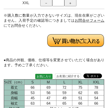
XXL
※購入数に数量が入力できないサイズは、現在在庫がござい
ません。入荷予定の確認等につきましては
お問合せフォーム
にてお問合せください。
●商品の外観、価格、仕様等を変更させていただく場合があり
ます。予めご了承ください。
お友達に紹介する
お気に入り
SIZE（cm）
S
M
L
XL
XXL
着丈
66
69
72
75
78
身幅
53
56
59
62
65
肩幅
45
47
49
51
54
袖丈
63
64
65
66
66