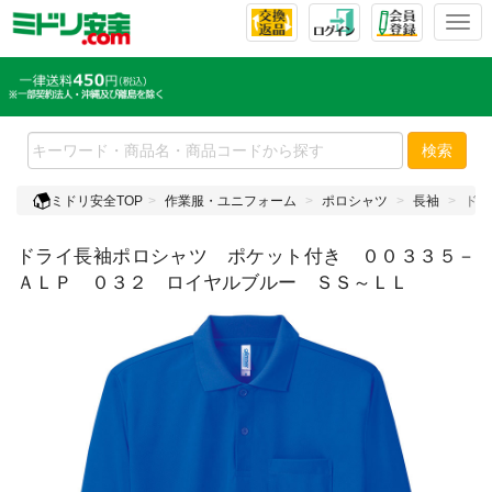
T
o
g
g
l
e
検索
n
a
ミドリ安全TOP
作業服・ユニフォーム
ポロシャツ
長袖
ドラ
v
i
ドライ長袖ポロシャツ ポケット付き ００３３５－
g
a
ＡＬＰ ０３２ ロイヤルブルー ＳＳ～ＬＬ
t
i
o
n