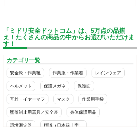
「ミドリ安全ドットコム」は、5万点の品揃
え！たくさんの商品の中からお選びいただけま
す！
カテゴリ一覧
安全靴・作業靴
作業服・作業着
レインウェア
ヘルメット
保護メガネ
保護面
耳栓・イヤーマフ
マスク
作業用手袋
墜落制止用器具／安全帯
身体保護用品
環境測定器
標識（日本緑十字）
標識（ユニットの安全標識）