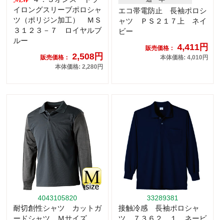
イロングスリーブポロシャ
エコ帯電防止 長袖ポロシ
ツ（ポリジン加工） ＭＳ
ャツ ＰＳ２１７上 ネイ
３１２３－７ ロイヤルブ
ビー
ルー
4,411円
販売価格：
2,508円
販売価格：
本体価格: 4,010円
本体価格: 2,280円
4043105820
33289381
耐切創性シャツ カットガ
接触冷感 長袖ポロシャ
ードシャツ Ｍサイズ
ツ ７３６２ １ ネービ