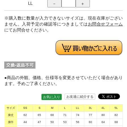
LL
※購入数に数量が入力できないサイズは、現在在庫がござい
ません。入荷予定の確認等につきましては
お問合せフォーム
にてお問合せください。
●商品の外観、価格、仕様等を変更させていただく場合があり
ます。予めご了承ください。
お友達に紹介する
お気に入り
サイズ
SS
S
M
L
LL
3L
4L
5L
身丈
62
65
68
71
74
77
80
82
身巾
44
47
50
53
56
60
64
68