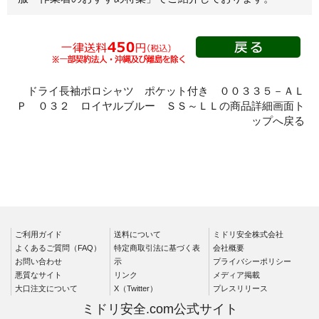
レディース作業着
シャツ
ブルゾン
長袖
春夏長袖
半袖
ドライ長袖ポロシャツ ポケット付き ００３３５－ＡＬ
秋冬長袖
Ｐ ０３２ ロイヤルブルー ＳＳ～ＬＬの商品詳細画面ト
ップへ戻る
春夏半袖
ジャンパー
秋冬長袖
春夏半袖
スモック
ご利用ガイド
送料について
ミドリ安全株式会社
春夏長袖
よくあるご質問（FAQ）
特定商取引法に基づく表
会社概要
秋冬長袖
お問い合わせ
示
プライバシーポリシー
悪質なサイト
リンク
メディア掲載
春夏半袖
大口注文について
X（Twitter）
プレスリリース
クリーンウェ
ミドリ安全.com公式サイト
ア