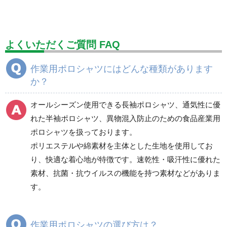
標識（ユニットの建設標識）
標識関連商品
設備用品・作業補助用品
工事作業用品
よくいただくご質問 FAQ
分煙対策機器
衛生用品
保安・保守用品
作業用ポロシャツにはどんな種類があります
か？
電気保守用品
ワイパー
クリーンルーム対策用品
防災グッズ（防災セット）
救急医療品
オールシーズン使用できる長袖ポロシャツ、通気性に優
れた半袖ポロシャツ、異物混入防止のための食品産業用
健康管理器具
季節商品
ウイルス対策用品
ポロシャツを扱っております。
ポリエステルや綿素材を主体とした生地を使用してお
商品カテゴリ一覧
り、快適な着心地が特徴です。速乾性・吸汗性に優れた
ブルゾン
ジャンパー
素材、抗菌・抗ウイルスの機能を持つ素材などがありま
春夏長袖
春夏長袖
す。
秋冬長袖
秋冬長袖
春夏半袖
春夏半袖
作業用ポロシャツの選び方は？