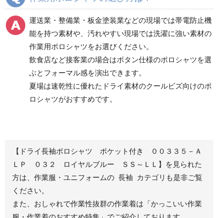
食品産業用長袖
通年
食品産業用半袖
運送業・整備業・板金塗装業などの現場では帯電防止機
クリーンウェア
能を持つ素材や、汚れやすい現場では洗濯に強い素材の
通年
作業用ポロシャツをお選びください。
飲食店など接客業の場合はボタン仕様のポロシャツを選
ぶとフォーマル感を演出できます。
ワークパンツ
カーゴパンツ
夏場は速乾性に優れたドライ素材のクールビズ向けのポ
ロシャツがおすすめです。
春夏ワークパンツ作業
春夏カーゴパンツ作業
ズボン
ズボン
秋冬ワークパンツ作業
秋冬カーゴパンツ作業
ズボン
ズボン
通年ワークパンツ作業
通年カーゴパンツ作業
【ドライ長袖ポロシャツ ポケット付き ００３３５－Ａ
ズボン
ズボン
ＬＰ ０３２ ロイヤルブルー ＳＳ～ＬＬ】を見られた
食品産業用ワークパン
方は、作業服・ユニフォームの 長袖 カテゴリも是非ご覧
ツ
ください。
クリーンウェアワーク
また、おしゃれで作業性抜群の作業着は
「かっこいい作業
パンツ
服・作業着のおすすめ特集」
でご紹介しております。