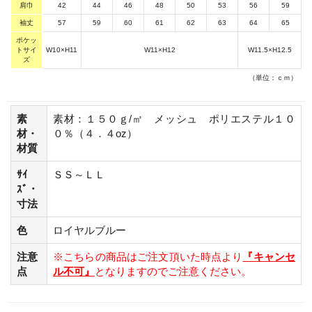
肩巾
42
44
46
48
50
53
56
59
袖丈
57
59
60
61
62
63
64
65
ポケッ
トサイ
W10×H11
W11×H12
W11.5×H12.5
ズ
（単位：ｃｍ）
素
素材：１５０ｇ/㎡ メッシュ ポリエステル１０
材・
０％（４．４oz）
材質
ｻｲ
ＳＳ～ＬＬ
ｽﾞ・
寸法
色
ロイヤルブルー
注意
※こちらの商品はご注文頂いた時点より
『キャンセ
点
ル不可』
となりますのでご注意ください。