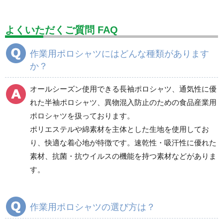
標識（ユニットの建設標識）
標識関連商品
設備用品・作業補助用品
工事作業用品
よくいただくご質問 FAQ
分煙対策機器
衛生用品
保安・保守用品
作業用ポロシャツにはどんな種類があります
か？
電気保守用品
ワイパー
クリーンルーム対策用品
防災グッズ（防災セット）
救急医療品
オールシーズン使用できる長袖ポロシャツ、通気性に優
れた半袖ポロシャツ、異物混入防止のための食品産業用
健康管理器具
季節商品
ウイルス対策用品
ポロシャツを扱っております。
ポリエステルや綿素材を主体とした生地を使用してお
商品カテゴリ一覧
り、快適な着心地が特徴です。速乾性・吸汗性に優れた
ブルゾン
ジャンパー
素材、抗菌・抗ウイルスの機能を持つ素材などがありま
春夏長袖
春夏長袖
す。
秋冬長袖
秋冬長袖
春夏半袖
春夏半袖
作業用ポロシャツの選び方は？
食品産業用長袖
通年