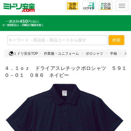
T
o
g
g
l
e
検索
n
a
ミドリ安全TOP
作業服・ユニフォーム
ポロシャツ
半袖
４．
v
i
４．１ｏｚ ドライアスレチックポロシャツ ５９１
g
a
０－０１ ０８６ ネイビー
t
i
o
n