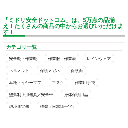
「ミドリ安全ドットコム」は、5万点の品揃
え！たくさんの商品の中からお選びいただけま
す！
カテゴリ一覧
安全靴・作業靴
作業服・作業着
レインウェア
ヘルメット
保護メガネ
保護面
耳栓・イヤーマフ
マスク
作業用手袋
墜落制止用器具／安全帯
身体保護用品
環境測定器
標識（日本緑十字）
標識（ユニットの安全標識）