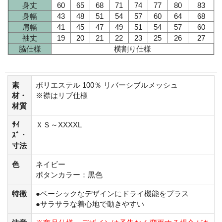
身丈
60
65
68
71
74
77
80
83
身幅
43
48
51
54
57
60
64
68
肩幅
41
45
47
49
51
54
57
60
袖丈
19
20
21
22
23
25
26
27
脇仕様
横割り仕様
素
ポリエステル 100％ リバーシブルメッシュ
材・
※襟はリブ仕様
材質
ｻｲ
ＸＳ～XXXXL
ｽﾞ・
寸法
色
ネイビー
ボタンカラー：黒色
特徴
●ベーシックなデザインにドライ機能をプラス
●サラサラな着心地で動きやすい