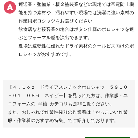
食品産業用半袖
運送業・整備業・板金塗装業などの現場では帯電防止機
クリーンウェア
能を持つ素材や、汚れやすい現場では洗濯に強い素材の
通年
作業用ポロシャツをお選びください。
飲食店など接客業の場合はボタン仕様のポロシャツを選
ぶとフォーマル感を演出できます。
ワークパンツ
カーゴパンツ
夏場は速乾性に優れたドライ素材のクールビズ向けのポ
ロシャツがおすすめです。
春夏ワークパンツ作業
春夏カーゴパンツ作業
ズボン
ズボン
秋冬ワークパンツ作業
秋冬カーゴパンツ作業
ズボン
ズボン
通年ワークパンツ作業
通年カーゴパンツ作業
【４．１ｏｚ ドライアスレチックポロシャツ ５９１０
ズボン
ズボン
－０１ ０８６ ネイビー】を見られた方は、作業服・ユ
食品産業用ワークパン
ニフォームの 半袖 カテゴリも是非ご覧ください。
ツ
また、おしゃれで作業性抜群の作業着は
「かっこいい作業
クリーンウェアワーク
服・作業着のおすすめ特集」
でご紹介しております。
パンツ