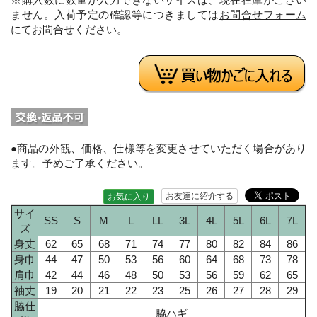
ません。入荷予定の確認等につきましては
お問合せフォーム
にてお問合せください。
●商品の外観、価格、仕様等を変更させていただく場合があり
ます。予めご了承ください。
お友達に紹介する
お気に入り
サイ
SS
S
M
L
LL
3L
4L
5L
6L
7L
ズ
身丈
62
65
68
71
74
77
80
82
84
86
身巾
44
47
50
53
56
60
64
68
73
78
肩巾
42
44
46
48
50
53
56
59
62
65
袖丈
19
20
21
22
23
25
26
27
28
29
脇仕
脇ハギ