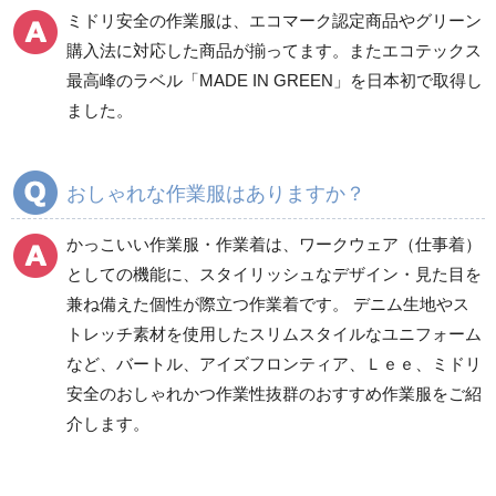
ミドリ安全の作業服は、エコマーク認定商品やグリーン
ワークパンツ
カーゴパンツ
購入法に対応した商品が揃ってます。またエコテックス
春夏ワークパンツ作業
春夏カーゴパンツ作業
最高峰のラベル「MADE IN GREEN」を日本初で取得し
ズボン
ズボン
ました。
秋冬ワークパンツ作業
秋冬カーゴパンツ作業
ズボン
ズボン
通年ワークパンツ作業
通年カーゴパンツ作業
おしゃれな作業服はありますか？
ズボン
ズボン
食品産業用ワークパン
かっこいい作業服・作業着は、ワークウェア（仕事着）
ツ
としての機能に、スタイリッシュなデザイン・見た目を
クリーンウェアワーク
兼ね備えた個性が際立つ作業着です。 デニム生地やス
パンツ
トレッチ素材を使用したスリムスタイルなユニフォーム
など、バートル、アイズフロンティア、Ｌｅｅ、ミドリ
安全のおしゃれかつ作業性抜群のおすすめ作業服をご紹
レディース作業着
シャツ
介します。
ブルゾン
長袖
春夏長袖
半袖