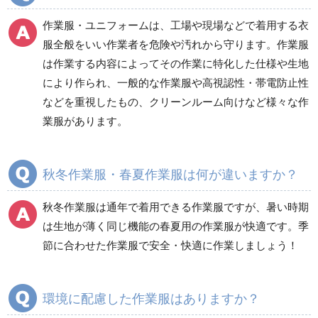
電気保守用品
ワイパー
クリーンルーム対策用品
作業服・ユニフォームは、工場や現場などで着用する衣
防災グッズ（防災セット）
救急医療品
服全般をいい作業者を危険や汚れから守ります。作業服
は作業する内容によってその作業に特化した仕様や生地
健康管理器具
季節商品
ウイルス対策用品
により作られ、一般的な作業服や高視認性・帯電防止性
などを重視したもの、クリーンルーム向けなど様々な作
商品カテゴリ一覧
業服があります。
ブルゾン
ジャンパー
春夏長袖
春夏長袖
秋冬作業服・春夏作業服は何が違いますか？
秋冬長袖
秋冬長袖
春夏半袖
春夏半袖
秋冬作業服は通年で着用できる作業服ですが、暑い時期
食品産業用長袖
通年
は生地が薄く同じ機能の春夏用の作業服が快適です。季
食品産業用半袖
節に合わせた作業服で安全・快適に作業しましょう！
クリーンウェア
通年
環境に配慮した作業服はありますか？