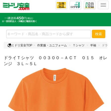
T
o
g
g
l
e
検索
n
a
ミドリ安全TOP
作業服・ユニフォーム
Ｔシャツ
半袖
ドライ
v
i
ドライＴシャツ ００３００－ＡＣＴ ０１５ オレ
g
a
ンジ ３Ｌ～５Ｌ
t
i
o
n