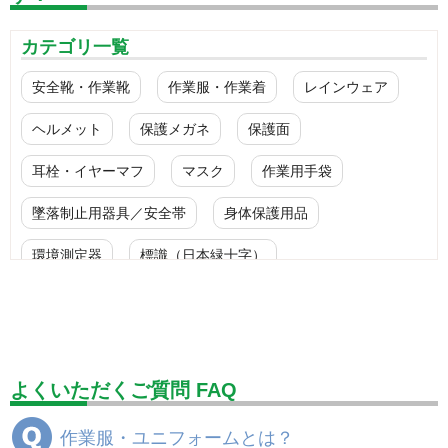
カテゴリ一覧
安全靴・作業靴
作業服・作業着
レインウェア
ヘルメット
保護メガネ
保護面
耳栓・イヤーマフ
マスク
作業用手袋
墜落制止用器具／安全帯
身体保護用品
環境測定器
標識（日本緑十字）
標識（ユニットの安全標識）
標識（ユニットの建設標識）
標識関連商品
設備用品・作業補助用品
工事作業用品
よくいただくご質問 FAQ
分煙対策機器
衛生用品
保安・保守用品
作業服・ユニフォームとは？