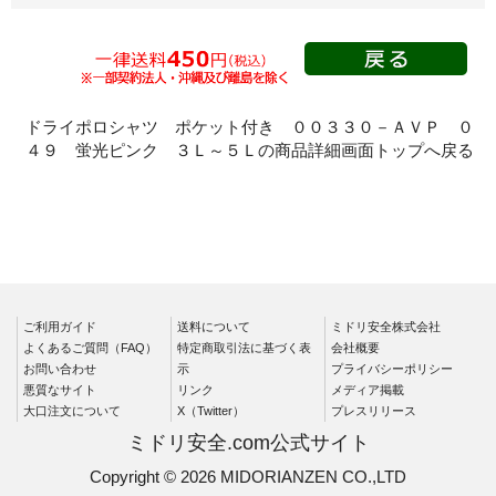
レディース作業着
シャツ
ブルゾン
長袖
春夏長袖
半袖
ドライポロシャツ ポケット付き ００３３０－ＡＶＰ ０
秋冬長袖
４９ 蛍光ピンク ３Ｌ～５Ｌの商品詳細画面トップへ戻る
春夏半袖
ジャンパー
秋冬長袖
春夏半袖
スモック
ご利用ガイド
送料について
ミドリ安全株式会社
よくあるご質問（FAQ）
特定商取引法に基づく表
会社概要
春夏長袖
お問い合わせ
示
プライバシーポリシー
秋冬長袖
悪質なサイト
リンク
メディア掲載
大口注文について
X（Twitter）
プレスリリース
春夏半袖
ミドリ安全.com公式サイト
クリーンウェ
Copyright © 2026 MIDORIANZEN CO.,LTD
ア