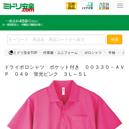
T
o
g
g
l
e
検索
n
a
ミドリ安全TOP
作業服・ユニフォーム
ポロシャツ
半袖
ドラ
v
i
ドライポロシャツ ポケット付き ００３３０－ＡＶ
g
a
Ｐ ０４９ 蛍光ピンク ３Ｌ～５Ｌ
t
i
o
n