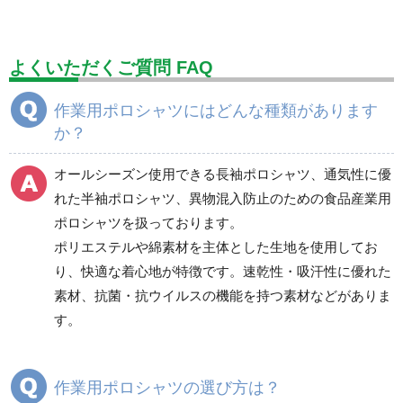
標識（ユニットの建設標識）
標識関連商品
設備用品・作業補助用品
工事作業用品
よくいただくご質問 FAQ
分煙対策機器
衛生用品
保安・保守用品
作業用ポロシャツにはどんな種類があります
か？
電気保守用品
ワイパー
クリーンルーム対策用品
防災グッズ（防災セット）
救急医療品
オールシーズン使用できる長袖ポロシャツ、通気性に優
れた半袖ポロシャツ、異物混入防止のための食品産業用
健康管理器具
季節商品
ウイルス対策用品
ポロシャツを扱っております。
ポリエステルや綿素材を主体とした生地を使用してお
商品カテゴリ一覧
り、快適な着心地が特徴です。速乾性・吸汗性に優れた
ブルゾン
ジャンパー
素材、抗菌・抗ウイルスの機能を持つ素材などがありま
春夏長袖
春夏長袖
す。
秋冬長袖
秋冬長袖
春夏半袖
春夏半袖
作業用ポロシャツの選び方は？
食品産業用長袖
通年