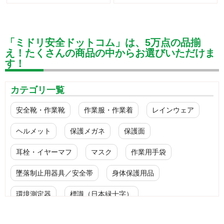
「ミドリ安全ドットコム」は、5万点の品揃
え！たくさんの商品の中からお選びいただけま
す！
カテゴリ一覧
安全靴・作業靴
作業服・作業着
レインウェア
ヘルメット
保護メガネ
保護面
耳栓・イヤーマフ
マスク
作業用手袋
墜落制止用器具／安全帯
身体保護用品
環境測定器
標識（日本緑十字）
標識（ユニットの安全標識）