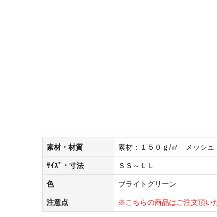
素材・材質
素材：１５０ｇ/㎡ メッシュ
ｻｲｽﾞ・寸法
ＳＳ～ＬＬ
色
ブライトグリーン
注意点
※こちらの商品はご注文頂い