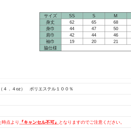
サイズ
SS
S
M
身丈
62
65
68
身巾
44
47
50
肩巾
42
44
46
袖巾
19
20
21
脇仕様
（４．４oz） ポリエステル１００％
た時点より
『キャンセル不可』
となりますのでご注意ください。