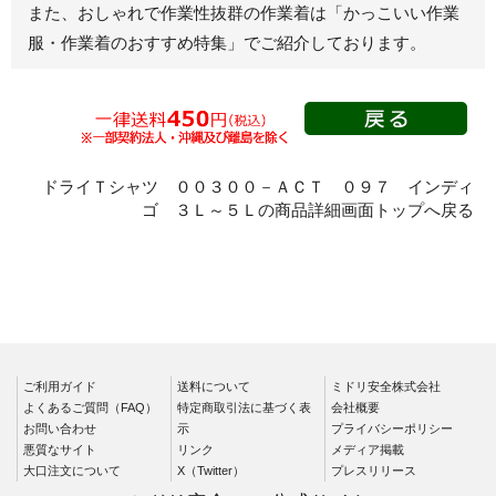
また、おしゃれで作業性抜群の作業着は
「かっこいい作業
春夏半袖
服・作業着のおすすめ特集」
でご紹介しております。
スモック
春夏長袖
秋冬長袖
春夏半袖
クリーンウェ
ドライＴシャツ ００３００－ＡＣＴ ０９７ インディ
ア
ゴ ３Ｌ～５Ｌの商品詳細画面トップへ戻る
シャツ
春夏長袖
秋冬長袖
春夏半袖
ワークパンツ
ご利用ガイド
送料について
ミドリ安全株式会社
よくあるご質問（FAQ）
特定商取引法に基づく表
会社概要
春夏
お問い合わせ
示
プライバシーポリシー
秋冬
悪質なサイト
リンク
メディア掲載
大口注文について
X（Twitter）
プレスリリース
通年