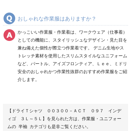
ズボン
ズボン
通年ワークパンツ作業
通年カーゴパンツ作業
おしゃれな作業服はありますか？
ズボン
ズボン
食品産業用ワークパン
かっこいい作業服・作業着は、ワークウェア（仕事着）
ツ
としての機能に、スタイリッシュなデザイン・見た目を
クリーンウェアワーク
兼ね備えた個性が際立つ作業着です。 デニム生地やス
パンツ
トレッチ素材を使用したスリムスタイルなユニフォーム
など、バートル、アイズフロンティア、Ｌｅｅ、ミドリ
安全のおしゃれかつ作業性抜群のおすすめ作業服をご紹
レディース作業着
シャツ
介します。
ブルゾン
長袖
春夏長袖
半袖
秋冬長袖
春夏半袖
【ドライＴシャツ ００３００－ＡＣＴ ０９７ インデ
ジャンパー
ィゴ ３Ｌ～５Ｌ】を見られた方は、作業服・ユニフォー
ムの 半袖 カテゴリも是非ご覧ください。
秋冬長袖