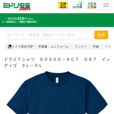
T
o
g
g
l
e
検索
n
a
ミドリ安全TOP
作業服・ユニフォーム
Ｔシャツ
半袖
ドライ
v
i
ドライＴシャツ ００３００－ＡＣＴ ０９７ イン
g
a
ディゴ ３Ｌ～５Ｌ
t
i
o
n