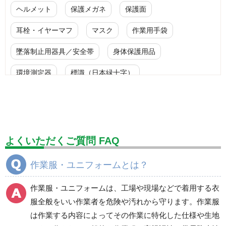
ヘルメット
保護メガネ
保護面
耳栓・イヤーマフ
マスク
作業用手袋
墜落制止用器具／安全帯
身体保護用品
環境測定器
標識（日本緑十字）
標識（ユニットの安全標識）
標識（ユニットの建設標識）
標識関連商品
設備用品・作業補助用品
工事作業用品
よくいただくご質問 FAQ
分煙対策機器
衛生用品
保安・保守用品
作業服・ユニフォームとは？
電気保守用品
ワイパー
クリーンルーム対策用品
作業服・ユニフォームは、工場や現場などで着用する衣
防災グッズ（防災セット）
救急医療品
服全般をいい作業者を危険や汚れから守ります。作業服
は作業する内容によってその作業に特化した仕様や生地
健康管理器具
季節商品
ウイルス対策用品