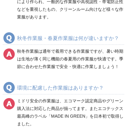
により作られ、一般的な作業服や高視認性・帯電防止性
などを重視したもの、クリーンルーム向けなど様々な作
商品カテゴリ一覧
業服があります。
ブルゾン
ジャンパー
春夏長袖
春夏長袖
秋冬作業服・春夏作業服は何が違いますか？
秋冬長袖
秋冬長袖
春夏半袖
春夏半袖
秋冬作業服は通年で着用できる作業服ですが、暑い時期
食品産業用長袖
通年
は生地が薄く同じ機能の春夏用の作業服が快適です。季
食品産業用半袖
節に合わせた作業服で安全・快適に作業しましょう！
クリーンウェア
通年
環境に配慮した作業服はありますか？
ミドリ安全の作業服は、エコマーク認定商品やグリーン
ワークパンツ
カーゴパンツ
購入法に対応した商品が揃ってます。またエコテックス
春夏ワークパンツ作業
春夏カーゴパンツ作業
最高峰のラベル「MADE IN GREEN」を日本初で取得し
ズボン
ズボン
ました。
秋冬ワークパンツ作業
秋冬カーゴパンツ作業