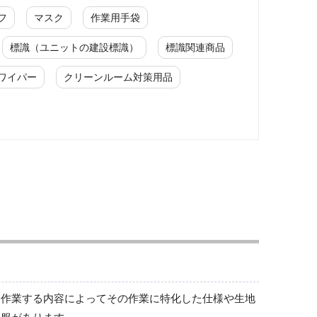
フ
マスク
作業用手袋
標識（ユニットの建設標識）
標識関連商品
ワイパー
クリーンルーム対策用品
ワークパンツ
春夏ワークパンツ作業ズボン
秋冬ワークパンツ作業ズボン
通年ワークパンツ作業ズボン
食品産業用ワークパンツ
クリーンウェアワークパンツ
は作業する内容によってその作業に特化した仕様や生地