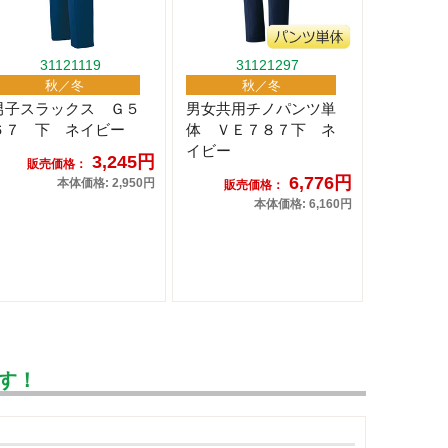
31121119
31121297
秋／冬
秋／冬
男子スラックス Ｇ５
男女共用チノパンツ単
６７ 下 ネイビー
体 ＶＥ７８７下 ネ
イビー
3,245円
販売価格：
6,776円
本体価格: 2,950円
販売価格：
本体価格: 6,160円
す！