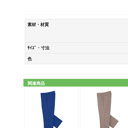
素材・材質
ｻｲｽﾞ・寸法
色
関連商品