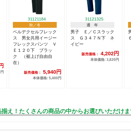
31121184
31121325
秋／冬
通 年
ベルデクセルフレック
男子 Ｅ／Ｃスラック
ス 男女共用イージー
ス Ｇ３４７Ｎ下 ネ
フレックスパンツ Ｖ
イビー
Ｅ１２０下 ブラッ
4,202円
販売価格：
ク （裾上げ自由自
本体価格: 3,820円
在）
1円
5,940円
0円
販売価格：
本体価格: 5,400円
品揃え！たくさんの商品の中からお選びいただけま