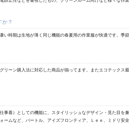
電防止性などを重視したもの、クリーンルーム向けなど様々な作
すか？
レディース作業着
ブルゾン
暑い時期は生地が薄く同じ機能の春夏用の作業服が快適です。季
春夏長袖
秋冬長袖
春夏半袖
ジャンパー
リーン購入法に対応した商品が揃ってます。またエコテックス最高峰の
秋冬長袖
春夏半袖
スモック
春夏長袖
秋冬長袖
仕事着）としての機能に、スタイリッシュなデザイン・見た目を兼
春夏半袖
ォームなど、バートル、アイズフロンティア、Ｌｅｅ、ミドリ安
クリーンウェア