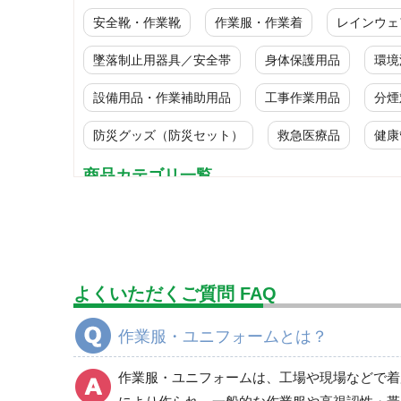
安全靴・作業靴
作業服・作業着
レインウェ
墜落制止用器具／安全帯
身体保護用品
環境
設備用品・作業補助用品
工事作業用品
分煙
防災グッズ（防災セット）
救急医療品
健康
商品カテゴリ一覧
ブルゾン
春夏長袖
秋冬長袖
よくいただくご質問 FAQ
春夏半袖
食品産業用長袖
作業服・ユニフォームとは？
食品産業用半袖
クリーンウェア
作業服・ユニフォームは、工場や現場などで着
通年