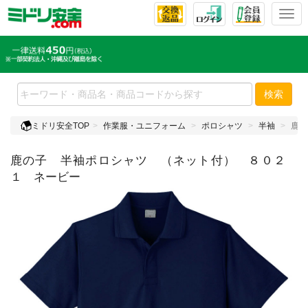
T
o
g
g
l
e
検索
n
a
ミドリ安全TOP
作業服・ユニフォーム
ポロシャツ
半袖
鹿の
v
i
鹿の子 半袖ポロシャツ （ネット付） ８０２
g
a
１ ネービー
t
i
o
n