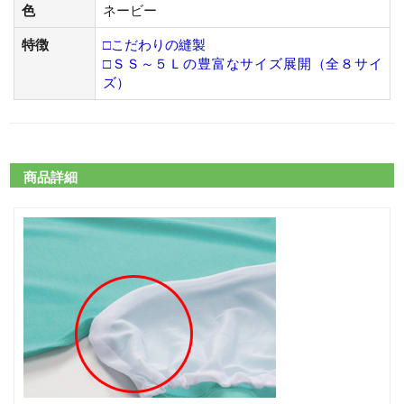
色
ネービー
特徴
□こだわりの縫製
□ＳＳ～５Ｌの豊富なサイズ展開（全８サイ
ズ）
商品詳細