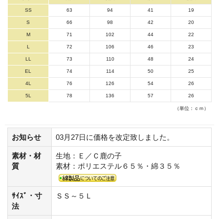
SS
63
94
41
19
S
66
98
42
20
M
71
102
44
22
L
72
106
46
23
LL
73
110
48
24
EL
74
114
50
25
4L
76
126
54
26
5L
78
136
57
26
（単位：ｃｍ）
お知らせ
03月27日に価格を改定致しました。
素材・材
生地：Ｅ／Ｃ鹿の子
質
素材：ポリエステル６５％・綿３５％
ｻｲｽﾞ・寸
ＳＳ～５Ｌ
法