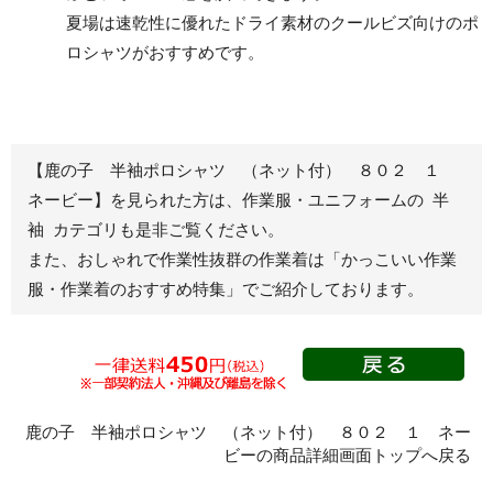
ワークパンツ
カーゴパンツ
夏場は速乾性に優れたドライ素材のクールビズ向けのポ
ロシャツがおすすめです。
春夏ワークパンツ作業
春夏カーゴパンツ作業
ズボン
ズボン
秋冬ワークパンツ作業
秋冬カーゴパンツ作業
ズボン
ズボン
通年ワークパンツ作業
通年カーゴパンツ作業
【鹿の子 半袖ポロシャツ （ネット付） ８０２ １
ズボン
ズボン
ネービー】を見られた方は、作業服・ユニフォームの 半
食品産業用ワークパン
袖 カテゴリも是非ご覧ください。
ツ
また、おしゃれで作業性抜群の作業着は
「かっこいい作業
クリーンウェアワーク
服・作業着のおすすめ特集」
でご紹介しております。
パンツ
レディース作業着
シャツ
ブルゾン
長袖
鹿の子 半袖ポロシャツ （ネット付） ８０２ １ ネー
春夏長袖
半袖
ビーの商品詳細画面トップへ戻る
秋冬長袖