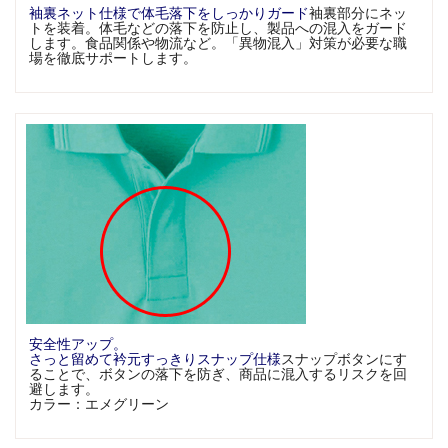
袖裏ネット仕様で体毛落下をしっかりガード
袖裏部分にネッ
トを装着。体毛などの落下を防止し、製品への混入をガード
します。食品関係や物流など。「異物混入」対策が必要な職
場を徹底サポートします。
安全性アップ。
さっと留めて衿元すっきりスナップ仕様
スナップボタンにす
ることで、ボタンの落下を防ぎ、商品に混入するリスクを回
避します。
カラー：エメグリーン