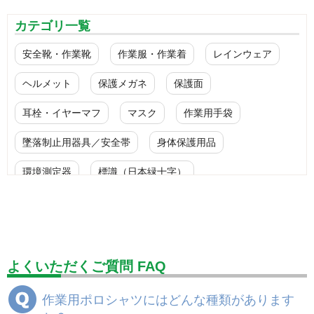
カテゴリ一覧
安全靴・作業靴
作業服・作業着
レインウェア
ヘルメット
保護メガネ
保護面
耳栓・イヤーマフ
マスク
作業用手袋
墜落制止用器具／安全帯
身体保護用品
環境測定器
標識（日本緑十字）
標識（ユニットの安全標識）
標識（ユニットの建設標識）
標識関連商品
設備用品・作業補助用品
工事作業用品
よくいただくご質問 FAQ
分煙対策機器
衛生用品
保安・保守用品
作業用ポロシャツにはどんな種類があります