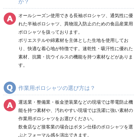
か？
電気保守用品
ワイパー
クリーンルーム対策用品
防災グッズ（防災セット）
救急医療品
オールシーズン使用できる長袖ポロシャツ、通気性に優
れた半袖ポロシャツ、異物混入防止のための食品産業用
健康管理器具
季節商品
ウイルス対策用品
ポロシャツを扱っております。
ポリエステルや綿素材を主体とした生地を使用してお
商品カテゴリ一覧
り、快適な着心地が特徴です。速乾性・吸汗性に優れた
ブルゾン
ジャンパー
素材、抗菌・抗ウイルスの機能を持つ素材などがありま
春夏長袖
春夏長袖
す。
秋冬長袖
秋冬長袖
春夏半袖
春夏半袖
作業用ポロシャツの選び方は？
食品産業用長袖
通年
食品産業用半袖
運送業・整備業・板金塗装業などの現場では帯電防止機
クリーンウェア
能を持つ素材や、汚れやすい現場では洗濯に強い素材の
通年
作業用ポロシャツをお選びください。
飲食店など接客業の場合はボタン仕様のポロシャツを選
ぶとフォーマル感を演出できます。