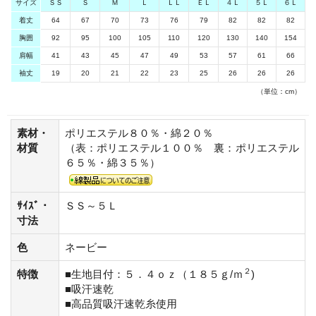
サイズ
ＳＳ
Ｓ
Ｍ
Ｌ
ＬＬ
ＥＬ
４Ｌ
５Ｌ
６Ｌ
着丈
64
67
70
73
76
79
82
82
82
胸囲
92
95
100
105
110
120
130
140
154
肩幅
41
43
45
47
49
53
57
61
66
袖丈
19
20
21
22
23
25
26
26
26
（単位：cm）
素材・
ポリエステル８０％・綿２０％
材質
（表：ポリエステル１００％ 裏：ポリエステル
６５％・綿３５％）
ｻｲｽﾞ・
ＳＳ～５Ｌ
寸法
色
ネービー
２
特徴
■生地目付：５．４ｏｚ（１８５ｇ/ｍ
)
■吸汗速乾
■高品質吸汗速乾糸使用