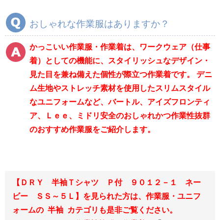
食品産業用ワークパ
ンツ
おしゃれな作業服はありますか？
クリーンウェアワー
クパンツ
かっこいい作業服・作業着は、ワークウェア（仕事
着）としての機能に、スタイリッシュなデザイン・
見た目を兼ね備えた個性が際立つ作業着です。 デニ
レディース作業着
シャツ
ム生地やストレッチ素材を使用したスリムスタイル
ブルゾン
長袖
なユニフォームなど、バートル、アイズフロンティ
春夏長袖
半袖
ア、Ｌｅｅ、ミドリ安全のおしゃれかつ作業性抜群
のおすすめ作業服をご紹介します。
秋冬長袖
春夏半袖
ジャンパー
秋冬長袖
【ＤＲＹ 半袖Ｔシャツ Ｐ付 ９０１２－１ ネー
春夏半袖
ビー ＳＳ～５Ｌ】を見られた方は、作業服・ユニフ
ォームの 半袖 カテゴリも是非ご覧ください。
スモック