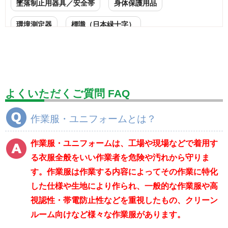
墜落制止用器具／安全帯
身体保護用品
環境測定器
標識（日本緑十字）
標識（ユニットの安全標識）
標識（ユニットの建設標識）
標識関連商品
設備用品・作業補助用品
工事作業用品
よくいただくご質問 FAQ
分煙対策機器
衛生用品
保安・保守用品
作業服・ユニフォームとは？
電気保守用品
ワイパー
クリーンルーム対策用品
作業服・ユニフォームは、工場や現場などで着用す
防災グッズ（防災セット）
救急医療品
る衣服全般をいい作業者を危険や汚れから守りま
す。作業服は作業する内容によってその作業に特化
健康管理器具
季節商品
ウイルス対策用品
した仕様や生地により作られ、一般的な作業服や高
商品カテゴリ一覧
視認性・帯電防止性などを重視したもの、クリーン
ルーム向けなど様々な作業服があります。
ブルゾン
ジャンパー