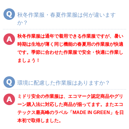
春夏長袖
春夏長袖
秋冬長袖
秋冬長袖
秋冬作業服・春夏作業服は何が違います
春夏半袖
春夏半袖
か？
食品産業用長袖
通年
秋冬作業服は通年で着用できる作業服ですが、暑い
食品産業用半袖
時期は生地が薄く同じ機能の春夏用の作業服が快適
クリーンウェア
です。季節に合わせた作業服で安全・快適に作業し
通年
ましょう！
ワークパンツ
カーゴパンツ
環境に配慮した作業服はありますか？
春夏ワークパンツ作
春夏カーゴパンツ作
業ズボン
業ズボン
ミドリ安全の作業服は、エコマーク認定商品やグリ
秋冬ワークパンツ作
秋冬カーゴパンツ作
ーン購入法に対応した商品が揃ってます。またエコ
業ズボン
業ズボン
テックス最高峰のラベル「MADE IN GREEN」を日
通年ワークパンツ作
通年カーゴパンツ作
本初で取得しました。
業ズボン
業ズボン