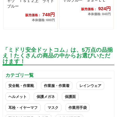
ヤルブルー ＳＳ～ＬＬ
ャツ ＴＳ１２上 ライト
ブルー
924円
販売価格：
748円
本体価格: 840円
販売価格：
本体価格: 680円
「ミドリ安全ドットコム」は、5万点の品揃
え！たくさんの商品の中からお選びいただ
けます！
カテゴリ一覧
安全靴・作業靴
作業服・作業着
レインウェア
ヘルメット
保護メガネ
保護面
耳栓・イヤーマフ
マスク
作業用手袋