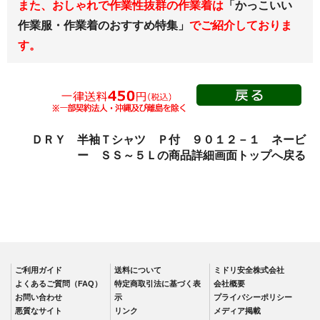
また、おしゃれで作業性抜群の作業着は
「かっこいい
春夏長袖
作業服・作業着のおすすめ特集」
でご紹介しておりま
秋冬長袖
す。
春夏半袖
クリーンウェ
ア
シャツ
春夏長袖
ＤＲＹ 半袖Ｔシャツ Ｐ付 ９０１２－１ ネービ
ー ＳＳ～５Ｌの商品詳細画面トップへ戻る
秋冬長袖
春夏半袖
ワークパンツ
春夏
秋冬
ご利用ガイド
送料について
ミドリ安全株式会社
通年
よくあるご質問（FAQ）
特定商取引法に基づく表
会社概要
食品産業用
お問い合わせ
示
プライバシーポリシー
悪質なサイト
リンク
メディア掲載
クリーンウェ