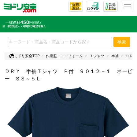
T
o
g
g
l
e
検索
n
a
ミドリ安全TOP
作業服・ユニフォーム
Ｔシャツ
半袖
ＤＲＹ
v
i
ＤＲＹ 半袖Ｔシャツ Ｐ付 ９０１２－１ ネービ
g
a
ー ＳＳ～５Ｌ
t
i
o
n