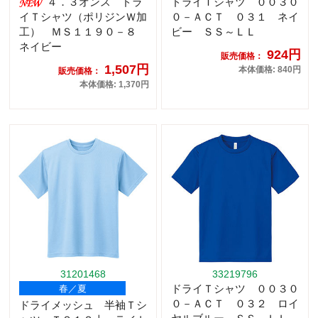
４．３オンス ドラ
ドライＴシャツ ００３０
イＴシャツ（ポリジンＷ加
０－ＡＣＴ ０３１ ネイ
工） ＭＳ１１９０－８
ビー ＳＳ～ＬＬ
ネイビー
924円
販売価格：
1,507円
本体価格: 840円
販売価格：
本体価格: 1,370円
31201468
33219796
ドライＴシャツ ００３０
春／夏
０－ＡＣＴ ０３２ ロイ
ドライメッシュ 半袖Ｔシ