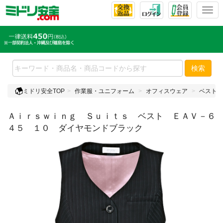
T
o
g
g
l
e
検索
n
a
ミドリ安全TOP
作業服・ユニフォーム
オフィスウェア
ベスト
v
i
Ａｉｒｓｗｉｎｇ Ｓｕｉｔｓ ベスト ＥＡＶ－６
g
a
４５ １０ ダイヤモンドブラック
t
i
o
n