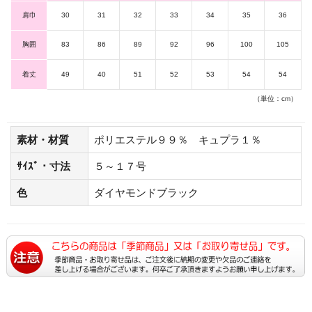
肩巾
30
31
32
33
34
35
36
胸囲
83
86
89
92
96
100
105
着丈
49
40
51
52
53
54
54
（単位：cm）
素材・材質
ポリエステル９９％ キュプラ１％
ｻｲｽﾞ・寸法
５～１７号
色
ダイヤモンドブラック