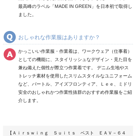
春夏ワークパンツ作業
春夏カーゴパンツ作業
最高峰のラベル「MADE IN GREEN」を日本初で取得し
ズボン
ズボン
ました。
秋冬ワークパンツ作業
秋冬カーゴパンツ作業
ズボン
ズボン
通年ワークパンツ作業
通年カーゴパンツ作業
おしゃれな作業服はありますか？
ズボン
ズボン
食品産業用ワークパン
かっこいい作業服・作業着は、ワークウェア（仕事着）
ツ
としての機能に、スタイリッシュなデザイン・見た目を
クリーンウェアワーク
兼ね備えた個性が際立つ作業着です。 デニム生地やス
パンツ
トレッチ素材を使用したスリムスタイルなユニフォーム
など、バートル、アイズフロンティア、Ｌｅｅ、ミドリ
安全のおしゃれかつ作業性抜群のおすすめ作業服をご紹
レディース作業着
シャツ
介します。
ブルゾン
長袖
春夏長袖
半袖
秋冬長袖
春夏半袖
【Ａｉｒｓｗｉｎｇ Ｓｕｉｔｓ ベスト ＥＡＶ－６４