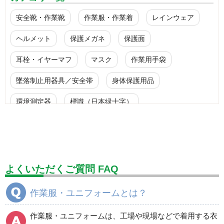
安全靴・作業靴
作業服・作業着
レインウェア
ヘルメット
保護メガネ
保護面
耳栓・イヤーマフ
マスク
作業用手袋
墜落制止用器具／安全帯
身体保護用品
環境測定器
標識（日本緑十字）
標識（ユニットの安全標識）
標識（ユニットの建設標識）
標識関連商品
設備用品・作業補助用品
工事作業用品
よくいただくご質問 FAQ
分煙対策機器
衛生用品
保安・保守用品
作業服・ユニフォームとは？
電気保守用品
ワイパー
クリーンルーム対策用品
作業服・ユニフォームは、工場や現場などで着用する衣