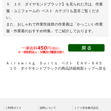
ジャンパー
５ １０ ダイヤモンドブラック】を見られた方は、作業
服・ユニフォームの ベスト カテゴリも是非ご覧くださ
秋冬長袖
い。
春夏半袖
また、おしゃれで作業性抜群の作業着は
「かっこいい作業
スモック
服・作業着のおすすめ特集」
でご紹介しております。
春夏長袖
秋冬長袖
春夏半袖
クリーンウェ
ア
Ａｉｒｓｗｉｎｇ Ｓｕｉｔｓ ベスト ＥＡＶ－６４５
１０ ダイヤモンドブラックの商品詳細画面トップへ戻る
シャツ
春夏長袖
秋冬長袖
春夏半袖
ワークパンツ
ご利用ガイド
春夏
送料について
ミドリ安全株式会社