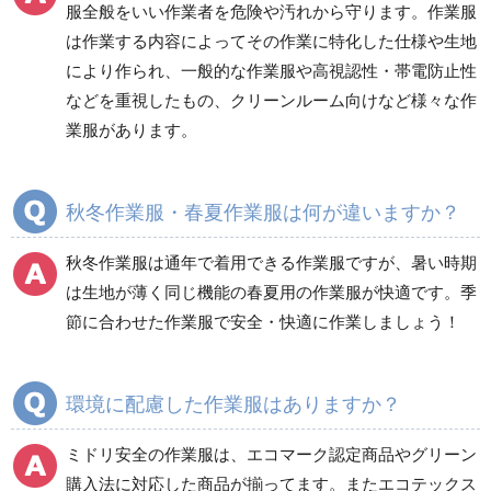
防災グッズ（防災セット）
救急医療品
服全般をいい作業者を危険や汚れから守ります。作業服
は作業する内容によってその作業に特化した仕様や生地
健康管理器具
季節商品
ウイルス対策用品
により作られ、一般的な作業服や高視認性・帯電防止性
などを重視したもの、クリーンルーム向けなど様々な作
商品カテゴリ一覧
業服があります。
ブルゾン
ジャンパー
春夏長袖
春夏長袖
秋冬作業服・春夏作業服は何が違いますか？
秋冬長袖
秋冬長袖
春夏半袖
春夏半袖
秋冬作業服は通年で着用できる作業服ですが、暑い時期
食品産業用長袖
通年
は生地が薄く同じ機能の春夏用の作業服が快適です。季
食品産業用半袖
節に合わせた作業服で安全・快適に作業しましょう！
クリーンウェア
通年
環境に配慮した作業服はありますか？
ミドリ安全の作業服は、エコマーク認定商品やグリーン
ワークパンツ
カーゴパンツ
購入法に対応した商品が揃ってます。またエコテックス