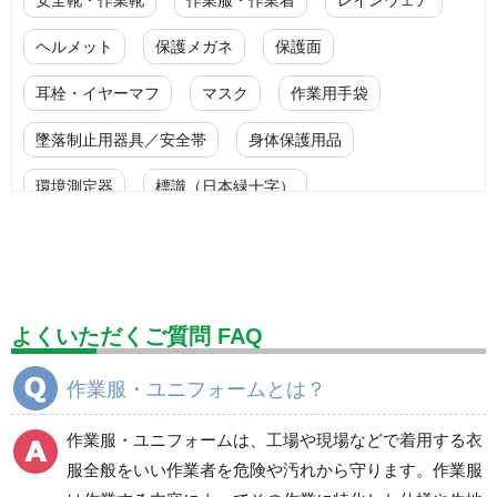
ヘルメット
保護メガネ
保護面
耳栓・イヤーマフ
マスク
作業用手袋
墜落制止用器具／安全帯
身体保護用品
環境測定器
標識（日本緑十字）
標識（ユニットの安全標識）
標識（ユニットの建設標識）
標識関連商品
設備用品・作業補助用品
工事作業用品
よくいただくご質問 FAQ
分煙対策機器
衛生用品
保安・保守用品
作業服・ユニフォームとは？
電気保守用品
ワイパー
クリーンルーム対策用品
作業服・ユニフォームは、工場や現場などで着用する衣
防災グッズ（防災セット）
救急医療品
服全般をいい作業者を危険や汚れから守ります。作業服