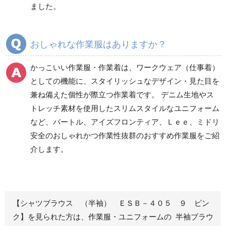
ました。
秋冬ワークパンツ作業
秋冬カーゴパンツ作業
ズボン
ズボン
通年ワークパンツ作業
通年カーゴパンツ作業
おしゃれな作業服はありますか？
ズボン
ズボン
食品産業用ワークパン
かっこいい作業服・作業着は、ワークウェア（仕事着）
ツ
としての機能に、スタイリッシュなデザイン・見た目を
クリーンウェアワーク
兼ね備えた個性が際立つ作業着です。 デニム生地やス
パンツ
トレッチ素材を使用したスリムスタイルなユニフォーム
など、バートル、アイズフロンティア、Ｌｅｅ、ミドリ
安全のおしゃれかつ作業性抜群のおすすめ作業服をご紹
レディース作業着
シャツ
介します。
ブルゾン
長袖
春夏長袖
半袖
秋冬長袖
春夏半袖
【シャツブラウス （半袖） ＥＳＢ－４０５ ９ ピン
ジャンパー
ク】を見られた方は、作業服・ユニフォームの 半袖ブラウ