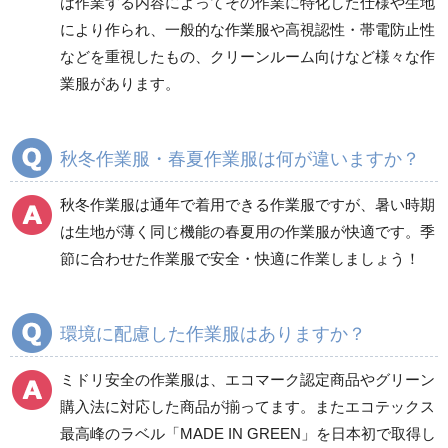
は作業する内容によってその作業に特化した仕様や生地
健康管理器具
季節商品
ウイルス対策用品
により作られ、一般的な作業服や高視認性・帯電防止性
などを重視したもの、クリーンルーム向けなど様々な作
商品カテゴリ一覧
業服があります。
ブルゾン
ジャンパー
春夏長袖
春夏長袖
秋冬作業服・春夏作業服は何が違いますか？
秋冬長袖
秋冬長袖
春夏半袖
春夏半袖
秋冬作業服は通年で着用できる作業服ですが、暑い時期
食品産業用長袖
通年
は生地が薄く同じ機能の春夏用の作業服が快適です。季
食品産業用半袖
節に合わせた作業服で安全・快適に作業しましょう！
クリーンウェア
通年
環境に配慮した作業服はありますか？
ミドリ安全の作業服は、エコマーク認定商品やグリーン
ワークパンツ
カーゴパンツ
購入法に対応した商品が揃ってます。またエコテックス
春夏ワークパンツ作業
春夏カーゴパンツ作業
最高峰のラベル「MADE IN GREEN」を日本初で取得し
ズボン
ズボン