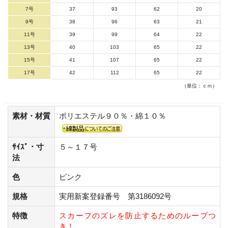
7号
37
93
62
20
9号
38
96
63
21
11号
39
99
64
22
13号
40
103
65
22
15号
41
107
65
22
17号
42
112
65
22
（単位：ｃｍ）
素材・材質
ポリエステル９０％・綿１０％
ｻｲｽﾞ・寸
５～１７号
法
色
ピンク
規格
実用新案登録番号 第3186092号
特徴
スカーフのズレを防止するためのループつ
き！