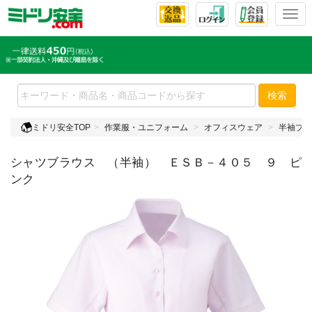
T
o
g
g
l
e
検索
n
a
ミドリ安全TOP
作業服・ユニフォーム
オフィスウェア
半袖ブラ
v
i
シャツブラウス （半袖） ＥＳＢ－４０５ ９ ピ
g
a
ンク
t
i
o
n