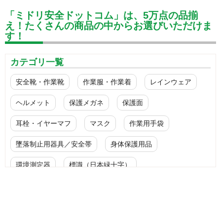
「ミドリ安全ドットコム」は、5万点の品揃
え！たくさんの商品の中からお選びいただけま
す！
カテゴリ一覧
安全靴・作業靴
作業服・作業着
レインウェア
ヘルメット
保護メガネ
保護面
耳栓・イヤーマフ
マスク
作業用手袋
墜落制止用器具／安全帯
身体保護用品
環境測定器
標識（日本緑十字）
標識（ユニットの安全標識）
標識（ユニットの建設標識）
標識関連商品