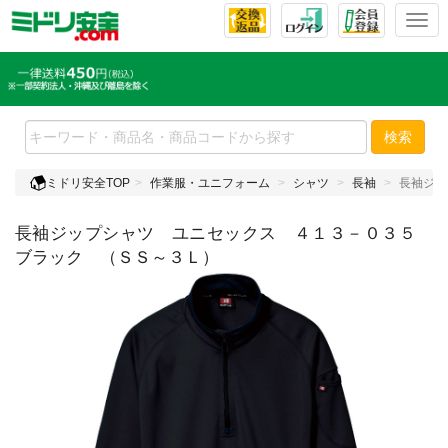
T
o
g
g
l
e
検索
n
a
ミドリ安全TOP
作業服・ユニフォーム
シャツ
長袖
長袖ジッ
v
i
長袖ジップシャツ ユニセックス ４１３－０３５
g
a
ブラック （ＳＳ～３Ｌ）
t
i
o
n