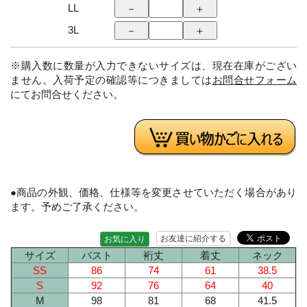
LL
3L
※購入数に数量が入力できないサイズは、現在在庫がござい
ません。入荷予定の確認等につきましては
お問合せフォーム
にてお問合せください。
●商品の外観、価格、仕様等を変更させていただく場合があり
ます。予めご了承ください。
お友達に紹介する
お気に入り
サイズ
バスト
裄丈
着丈
ネック
SS
86
74
61
38.5
S
92
76
64
40
M
98
81
68
41.5