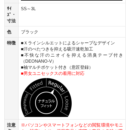
ｻｲ
SS～3L
ｽﾞ・
寸法
色
ブラック
特徴
■Ｘラインシルエットによるシャープなデザイン
■汗のべたつきを抑える吸汗速乾加工
■不快な汗のニオイを抑える消臭テープ付き
（DEONANO-V）
■袖マルチポケット付き（意匠登録）
■男女ユニセックスの着用に対応
注意
※パソコンやスマートフォンなどの閲覧環境やモニ