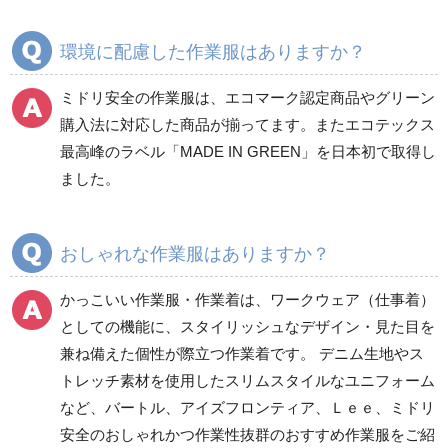
通年
環境に配慮した作業服はありますか？
ミドリ安全の作業服は、エコマーク認定商品やグリーン
ワークパンツ
カーゴパンツ
購入法に対応した商品が揃ってます。またエコテックス
春夏ワークパンツ作業
春夏カーゴパンツ作業
最高峰のラベル「MADE IN GREEN」を日本初で取得し
ズボン
ズボン
ました。
秋冬ワークパンツ作業
秋冬カーゴパンツ作業
ズボン
ズボン
通年ワークパンツ作業
通年カーゴパンツ作業
おしゃれな作業服はありますか？
ズボン
ズボン
食品産業用ワークパン
かっこいい作業服・作業着は、ワークウェア（仕事着）
ツ
としての機能に、スタイリッシュなデザイン・見た目を
クリーンウェアワーク
兼ね備えた個性が際立つ作業着です。 デニム生地やス
パンツ
トレッチ素材を使用したスリムスタイルなユニフォーム
など、バートル、アイズフロンティア、Ｌｅｅ、ミドリ
安全のおしゃれかつ作業性抜群のおすすめ作業服をご紹
レディース作業着
シャツ