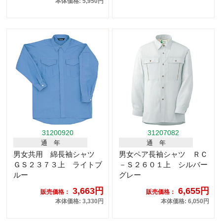
本体価格: 5,950円
31200920
31207082
通 年
通 年
男女共用 綿長袖シャツ
男女ペア長袖シャツ ＲＣ
ＧＳ２３７３上 ライトブ
－Ｓ２６０１上 シルバー
ルー
グレー
3,663円
6,655円
販売価格：
販売価格：
本体価格: 3,330円
本体価格: 6,050円