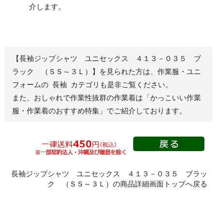
介します。
ブルゾン
長袖
春夏長袖
半袖
秋冬長袖
春夏半袖
【長袖ジップシャツ ユニセックス ４１３－０３５ ブ
ジャンパー
ラック （ＳＳ～３Ｌ）】を見られた方は、作業服・ユニ
フォームの 長袖 カテゴリも是非ご覧ください。
秋冬長袖
また、おしゃれで作業性抜群の作業着は
「かっこいい作業
春夏半袖
服・作業着のおすすめ特集」
でご紹介しております。
スモック
春夏長袖
秋冬長袖
春夏半袖
クリーンウェ
長袖ジップシャツ ユニセックス ４１３－０３５ ブラッ
ア
ク （ＳＳ～３Ｌ）の商品詳細画面トップへ戻る
シャツ
春夏長袖