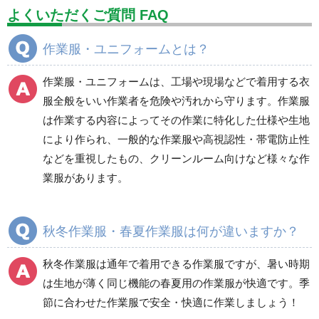
設備用品・作業補助用品
工事作業用品
よくいただくご質問 FAQ
分煙対策機器
衛生用品
保安・保守用品
作業服・ユニフォームとは？
電気保守用品
ワイパー
クリーンルーム対策用品
作業服・ユニフォームは、工場や現場などで着用する衣
防災グッズ（防災セット）
救急医療品
服全般をいい作業者を危険や汚れから守ります。作業服
は作業する内容によってその作業に特化した仕様や生地
健康管理器具
季節商品
ウイルス対策用品
により作られ、一般的な作業服や高視認性・帯電防止性
などを重視したもの、クリーンルーム向けなど様々な作
商品カテゴリ一覧
業服があります。
ブルゾン
ジャンパー
春夏長袖
春夏長袖
秋冬作業服・春夏作業服は何が違いますか？
秋冬長袖
秋冬長袖
春夏半袖
春夏半袖
秋冬作業服は通年で着用できる作業服ですが、暑い時期
食品産業用長袖
通年
は生地が薄く同じ機能の春夏用の作業服が快適です。季
食品産業用半袖
節に合わせた作業服で安全・快適に作業しましょう！
クリーンウェア