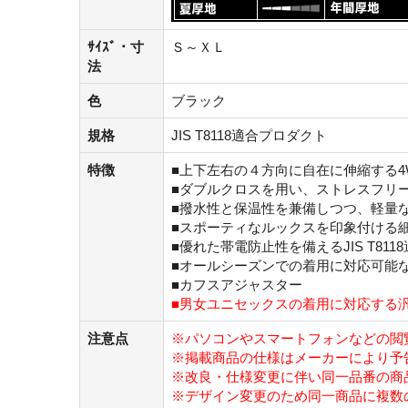
ｻｲｽﾞ・寸
Ｓ～ＸＬ
法
色
ブラック
規格
JIS T8118適合プロダクト
特徴
■上下左右の４方向に自在に伸縮する4
■ダブルクロスを用い、ストレスフリ
■撥水性と保温性を兼備しつつ、軽量
■スポーティなルックスを印象付ける
■優れた帯電防止性を備えるJIS T81
■オールシーズンでの着用に対応可能
■カフスアジャスター
■男女ユニセックスの着用に対応する
注意点
※パソコンやスマートフォンなどの閲
※掲載商品の仕様はメーカーにより予
※改良・仕様変更に伴い同一品番の商
※デザイン変更のため同一商品に複数