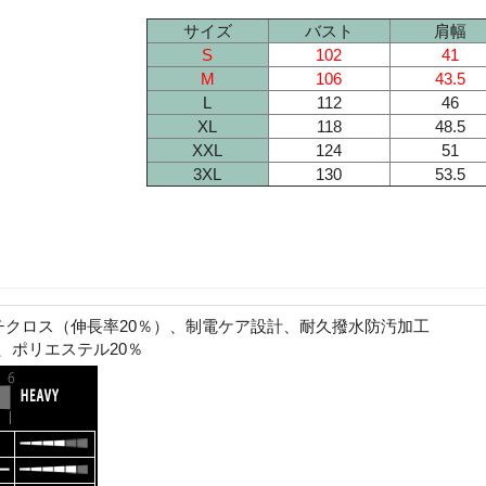
サイズ
バスト
肩幅
S
102
41
M
106
43.5
L
112
46
XL
118
48.5
XXL
124
51
3XL
130
53.5
チクロス（伸長率20％）、制電ケア設計、耐久撥水防汚加工
、ポリエステル20％