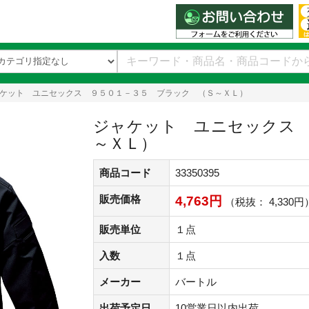
ケット ユニセックス ９５０１－３５ ブラック （Ｓ～ＸＬ）
ジャケット ユニセックス 
～ＸＬ）
商品コード
33350395
販売価格
4,763円
（税抜： 4,330円
販売単位
１点
入数
１点
メーカー
バートル
出荷予定日
10営業日以内出荷