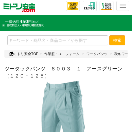
T
o
g
g
l
e
検索
n
a
ミドリ安全TOP
作業服・ユニフォーム
ワークパンツ
秋冬ワーク
v
i
ツータックパンツ ６００３－１ アースグリーン
g
a
（１２０・１２５）
t
i
o
n