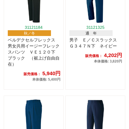
31121184
31121325
秋／冬
通 年
ベルデクセルフレックス
男子 Ｅ／Ｃスラックス
男女共用イージーフレック
Ｇ３４７Ｎ下 ネイビー
スパンツ ＶＥ１２０下
4,202円
販売価格：
ブラック （裾上げ自由自
本体価格: 3,820円
在）
5,940円
販売価格：
本体価格: 5,400円