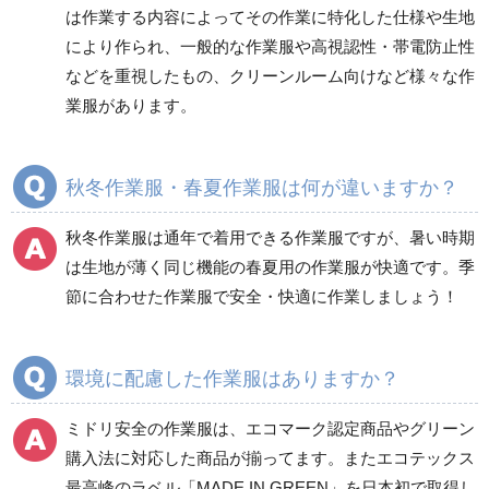
は作業する内容によってその作業に特化した仕様や生地
健康管理器具
季節商品
ウイルス対策用品
により作られ、一般的な作業服や高視認性・帯電防止性
などを重視したもの、クリーンルーム向けなど様々な作
商品カテゴリ一覧
業服があります。
ブルゾン
ジャンパー
春夏長袖
春夏長袖
秋冬作業服・春夏作業服は何が違いますか？
秋冬長袖
秋冬長袖
春夏半袖
春夏半袖
秋冬作業服は通年で着用できる作業服ですが、暑い時期
食品産業用長袖
通年
は生地が薄く同じ機能の春夏用の作業服が快適です。季
食品産業用半袖
節に合わせた作業服で安全・快適に作業しましょう！
クリーンウェア
通年
環境に配慮した作業服はありますか？
ミドリ安全の作業服は、エコマーク認定商品やグリーン
ワークパンツ
カーゴパンツ
購入法に対応した商品が揃ってます。またエコテックス
春夏ワークパンツ作業
春夏カーゴパンツ作業
最高峰のラベル「MADE IN GREEN」を日本初で取得し