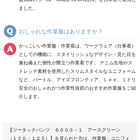
ズボン
ズボン
ました。
秋冬ワークパンツ作業
秋冬カーゴパンツ作業
ズボン
ズボン
通年ワークパンツ作業
通年カーゴパンツ作業
おしゃれな作業服はありますか？
ズボン
ズボン
食品産業用ワークパン
かっこいい作業服・作業着は、ワークウェア（仕事着）
ツ
としての機能に、スタイリッシュなデザイン・見た目を
クリーンウェアワーク
兼ね備えた個性が際立つ作業着です。 デニム生地やス
パンツ
トレッチ素材を使用したスリムスタイルなユニフォーム
など、バートル、アイズフロンティア、Ｌｅｅ、ミドリ
安全のおしゃれかつ作業性抜群のおすすめ作業服をご紹
レディース作業着
シャツ
介します。
ブルゾン
長袖
春夏長袖
半袖
秋冬長袖
春夏半袖
【ツータックパンツ ６００３－１ アースグリーン
ジャンパー
（１２０・１２５）】を見られた方は、作業服・ユニフォ