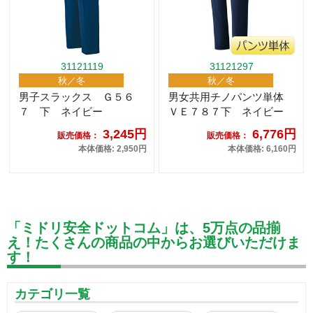
31121119
31121297
秋／冬
秋／冬
男子スラックス Ｇ５６
男女共用チノパンツ単体
７ 下 ネイビー
ＶＥ７８７下 ネイビー
3,245円
6,776円
販売価格：
販売価格：
本体価格: 2,950円
本体価格: 6,160円
「ミドリ安全ドットコム」は、5万点の品揃
え！たくさんの商品の中からお選びいただけま
す！
カテゴリ一覧