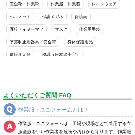
安全靴・作業靴
作業服・作業着
レインウェア
ヘルメット
保護メガネ
保護面
耳栓・イヤーマフ
マスク
作業用手袋
墜落制止用器具／安全帯
身体保護用品
環境測定器
標識（日本緑十字）
標識（ユニットの安全標識）
標識（ユニットの建設標識）
標識関連商品
設備用品・作業補助用品
工事作業用品
よくいただくご質問 FAQ
分煙対策機器
衛生用品
保安・保守用品
作業服・ユニフォームとは？
電気保守用品
ワイパー
クリーンルーム対策用品
作業服・ユニフォームは、工場や現場などで着用する衣
防災グッズ（防災セット）
救急医療品
服全般をいい作業者を危険や汚れから守ります。作業服