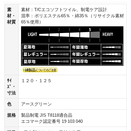
素
素材：T/Cエコソフトツイル、制電ケア設計
材・
混率：ポリエステル65％・綿35％（リサイクル素材
材質
65％使用）
ｻｲ
１２０・１２５
ｽﾞ・
寸法
色
アースグリーン
規格
製品制電 JIS T8118適合品
エコマーク認定番号 19 103 040