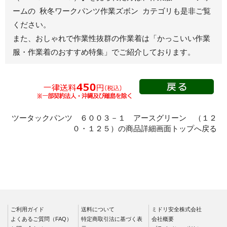
ームの 秋冬ワークパンツ作業ズボン カテゴリも是非ご覧
秋冬長袖
ください。
春夏半袖
また、おしゃれで作業性抜群の作業着は
「かっこいい作業
スモック
服・作業着のおすすめ特集」
でご紹介しております。
春夏長袖
秋冬長袖
春夏半袖
クリーンウェ
ア
ツータックパンツ ６００３－１ アースグリーン （１２
０・１２５）の商品詳細画面トップへ戻る
シャツ
春夏長袖
秋冬長袖
春夏半袖
ワークパンツ
ご利用ガイド
春夏
送料について
ミドリ安全株式会社
よくあるご質問（FAQ）
特定商取引法に基づく表
会社概要
秋冬