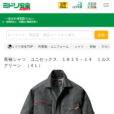
T
o
g
g
l
e
検索
n
a
ミドリ安全TOP
作業服・ユニフォーム
シャツ
長袖
長袖シャ
v
i
長袖シャツ ユニセックス １８１５－１４ ミルス
g
a
グリーン （４Ｌ）
t
i
o
n