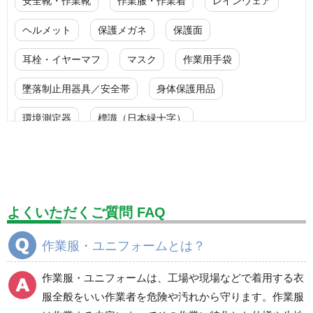
安全靴・作業靴
作業服・作業着
レインウェア
ヘルメット
保護メガネ
保護面
耳栓・イヤーマフ
マスク
作業用手袋
墜落制止用器具／安全帯
身体保護用品
環境測定器
標識（日本緑十字）
標識（ユニットの安全標識）
標識（ユニットの建設標識）
標識関連商品
設備用品・作業補助用品
工事作業用品
よくいただくご質問 FAQ
分煙対策機器
衛生用品
保安・保守用品
作業服・ユニフォームとは？
電気保守用品
ワイパー
クリーンルーム対策用品
作業服・ユニフォームは、工場や現場などで着用する衣
防災グッズ（防災セット）
救急医療品
服全般をいい作業者を危険や汚れから守ります。作業服