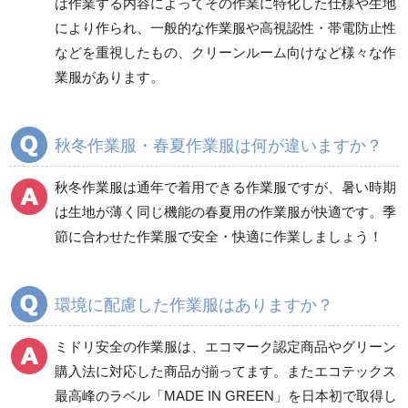
は作業する内容によってその作業に特化した仕様や生地
健康管理器具
季節商品
ウイルス対策用品
により作られ、一般的な作業服や高視認性・帯電防止性
などを重視したもの、クリーンルーム向けなど様々な作
商品カテゴリ一覧
業服があります。
ブルゾン
ジャンパー
春夏長袖
春夏長袖
秋冬作業服・春夏作業服は何が違いますか？
秋冬長袖
秋冬長袖
春夏半袖
春夏半袖
秋冬作業服は通年で着用できる作業服ですが、暑い時期
食品産業用長袖
通年
は生地が薄く同じ機能の春夏用の作業服が快適です。季
食品産業用半袖
節に合わせた作業服で安全・快適に作業しましょう！
クリーンウェア
通年
環境に配慮した作業服はありますか？
ミドリ安全の作業服は、エコマーク認定商品やグリーン
ワークパンツ
カーゴパンツ
購入法に対応した商品が揃ってます。またエコテックス
春夏ワークパンツ作業
春夏カーゴパンツ作業
最高峰のラベル「MADE IN GREEN」を日本初で取得し
ズボン
ズボン