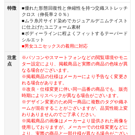
特徴
■優れた形態回復性と伸縮性を持つ交織ストレッチ
クロス（伸長率２０％）
■ムラ糸片サイド染めでカジュアルデニムテイスト
に仕上げたユニフォーム素材
■ボディーラインに程よくフィットするテーパード
シルエット
■男女ユニセックスの着用に対応
注意
※パソコンやスマートフォンなどの閲覧環境やモニ
点
ター設定により、掲載商品と実際の商品の色味が異
なる場合がございます。
※掲載商品の仕様はメーカーにより予告なく変更さ
れる場合があります。
※改良・仕様変更に伴い同一品番の商品でも、販売
時期によりスペックが異なる場合がございます。
※デザイン変更のため同一商品に複数のタグや織ネ
ームが混在することがございますが、品質性能上変
わりありませんのでご了承ください。
※掲載商品の画像はメーカーより提供された画像を
使用しておりますが、メーカーでの仕様変更などに
より、実際の商品と一部仕様が異なる場合がござい