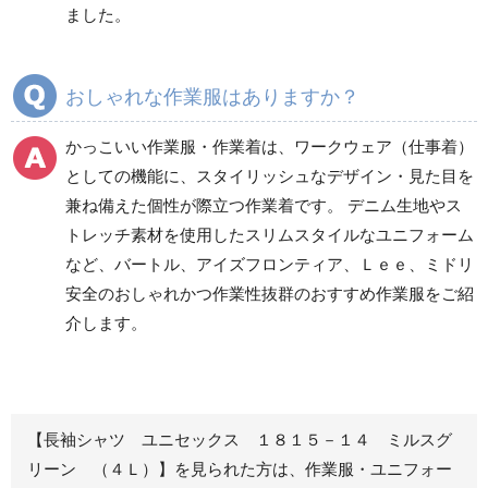
ました。
秋冬ワークパンツ作業
秋冬カーゴパンツ作業
ズボン
ズボン
通年ワークパンツ作業
通年カーゴパンツ作業
おしゃれな作業服はありますか？
ズボン
ズボン
食品産業用ワークパン
かっこいい作業服・作業着は、ワークウェア（仕事着）
ツ
としての機能に、スタイリッシュなデザイン・見た目を
クリーンウェアワーク
兼ね備えた個性が際立つ作業着です。 デニム生地やス
パンツ
トレッチ素材を使用したスリムスタイルなユニフォーム
など、バートル、アイズフロンティア、Ｌｅｅ、ミドリ
安全のおしゃれかつ作業性抜群のおすすめ作業服をご紹
レディース作業着
シャツ
介します。
ブルゾン
長袖
春夏長袖
半袖
秋冬長袖
春夏半袖
【長袖シャツ ユニセックス １８１５－１４ ミルスグ
ジャンパー
リーン （４Ｌ）】を見られた方は、作業服・ユニフォー