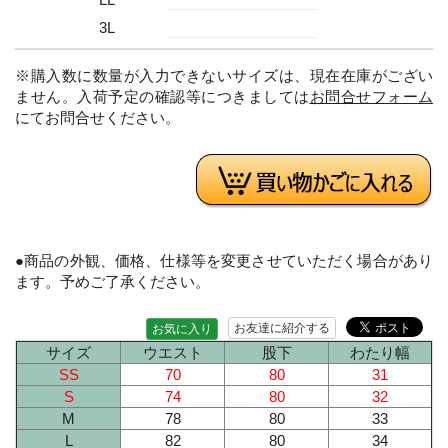
3L
※購入数に数量が入力できないサイズは、現在在庫がござい
ません。入荷予定の確認等につきましては
お問合せフォーム
にてお問合せください。
●商品の外観、価格、仕様等を変更させていただく場合があり
ます。予めご了承ください。
お友達に紹介する
お気に入り
サイズ
ウエスト
股下
わたり幅
SS
70
80
31
S
74
80
32
M
78
80
33
L
82
80
34