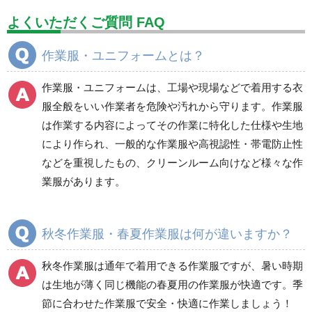
設備用品・作業補助用品
工事作業用品
よくいただくご質問 FAQ
分煙対策機器
衛生用品
保安・保守用品
作業服・ユニフォームとは？
電気保守用品
ワイパー
クリーンルーム対策用品
作業服・ユニフォームは、工場や現場などで着用する衣
防災グッズ（防災セット）
救急医療品
服全般をいい作業者を危険や汚れから守ります。作業服
は作業する内容によってその作業に特化した仕様や生地
健康管理器具
季節商品
ウイルス対策用品
により作られ、一般的な作業服や高視認性・帯電防止性
などを重視したもの、クリーンルーム向けなど様々な作
商品カテゴリ一覧
業服があります。
ブルゾン
ジャンパー
春夏長袖
春夏長袖
秋冬作業服・春夏作業服は何が違いますか？
秋冬長袖
秋冬長袖
春夏半袖
春夏半袖
秋冬作業服は通年で着用できる作業服ですが、暑い時期
食品産業用長袖
通年
は生地が薄く同じ機能の春夏用の作業服が快適です。季
食品産業用半袖
節に合わせた作業服で安全・快適に作業しましょう！