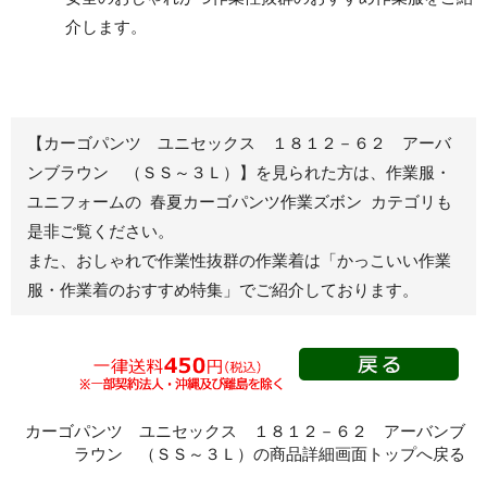
レディース作業着
シャツ
介します。
ブルゾン
長袖
春夏長袖
半袖
秋冬長袖
春夏半袖
【カーゴパンツ ユニセックス １８１２－６２ アーバ
ジャンパー
ンブラウン （ＳＳ～３Ｌ）】を見られた方は、作業服・
ユニフォームの 春夏カーゴパンツ作業ズボン カテゴリも
秋冬長袖
是非ご覧ください。
春夏半袖
また、おしゃれで作業性抜群の作業着は
「かっこいい作業
スモック
服・作業着のおすすめ特集」
でご紹介しております。
春夏長袖
秋冬長袖
春夏半袖
クリーンウェ
ア
カーゴパンツ ユニセックス １８１２－６２ アーバンブ
ラウン （ＳＳ～３Ｌ）の商品詳細画面トップへ戻る
シャツ