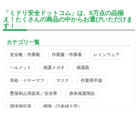
「ミドリ安全ドットコム」は、5万点の品揃
え！たくさんの商品の中からお選びいただけま
す！
カテゴリ一覧
安全靴・作業靴
作業服・作業着
レインウェア
ヘルメット
保護メガネ
保護面
耳栓・イヤーマフ
マスク
作業用手袋
墜落制止用器具／安全帯
身体保護用品
環境測定器
標識（日本緑十字）
標識（ユニットの安全標識）
標識（ユニットの建設標識）
標識関連商品