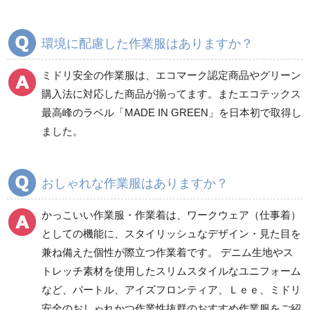
クリーンウェア
通年
環境に配慮した作業服はありますか？
ミドリ安全の作業服は、エコマーク認定商品やグリーン
ワークパンツ
カーゴパンツ
購入法に対応した商品が揃ってます。またエコテックス
春夏ワークパンツ作業
春夏カーゴパンツ作業
最高峰のラベル「MADE IN GREEN」を日本初で取得し
ズボン
ズボン
ました。
秋冬ワークパンツ作業
秋冬カーゴパンツ作業
ズボン
ズボン
通年ワークパンツ作業
通年カーゴパンツ作業
おしゃれな作業服はありますか？
ズボン
ズボン
食品産業用ワークパン
かっこいい作業服・作業着は、ワークウェア（仕事着）
ツ
としての機能に、スタイリッシュなデザイン・見た目を
クリーンウェアワーク
兼ね備えた個性が際立つ作業着です。 デニム生地やス
パンツ
トレッチ素材を使用したスリムスタイルなユニフォーム
など、バートル、アイズフロンティア、Ｌｅｅ、ミドリ
安全のおしゃれかつ作業性抜群のおすすめ作業服をご紹