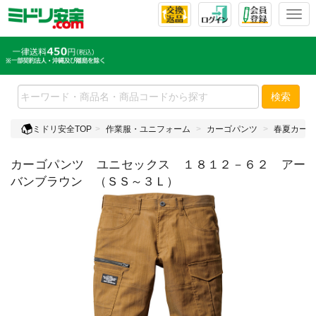
T
o
g
g
l
e
検索
n
a
ミドリ安全TOP
作業服・ユニフォーム
カーゴパンツ
春夏カーゴ
v
i
カーゴパンツ ユニセックス １８１２－６２ アー
g
a
バンブラウン （ＳＳ～３Ｌ）
t
i
o
n