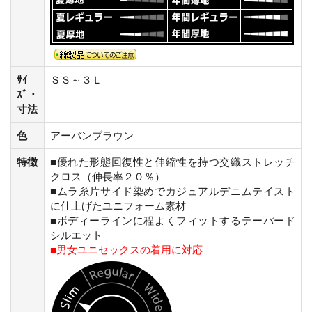
ｻｲ
ＳＳ～３Ｌ
ｽﾞ・
寸法
色
アーバンブラウン
特徴
■優れた形態回復性と伸縮性を持つ交織ストレッチ
クロス（伸長率２０％）
■ムラ糸片サイド染めでカジュアルデニムテイスト
に仕上げたユニフォーム素材
■ボディーラインに程よくフィットするテーパード
シルエット
■男女ユニセックスの着用に対応