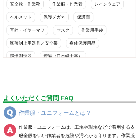
安全靴・作業靴
作業服・作業着
レインウェア
ヘルメット
保護メガネ
保護面
耳栓・イヤーマフ
マスク
作業用手袋
墜落制止用器具／安全帯
身体保護用品
環境測定器
標識（日本緑十字）
標識（ユニットの安全標識）
標識（ユニットの建設標識）
標識関連商品
設備用品・作業補助用品
工事作業用品
よくいただくご質問 FAQ
分煙対策機器
衛生用品
保安・保守用品
作業服・ユニフォームとは？
電気保守用品
ワイパー
クリーンルーム対策用品
作業服・ユニフォームは、工場や現場などで着用する衣
防災グッズ（防災セット）
救急医療品
服全般をいい作業者を危険や汚れから守ります。作業服