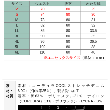
サイズ
ウエスト
股下
わたり幅
SS
70
80
29
S
74
80
30
M
78
80
31
L
82
80
32
LL
86
80
33.5
3L
90
80
35
4L
96
80
36.5
5L
102
80
38
6L
110
80
40
※ユニセックスサイズ
（単位：ｃｍ）
素
素材：コーデュラCOOLストレッチデニム
材・
6.0Oz（伸長率35％）、製品洗い加工
材質
混率：綿63％・ポリエステル21％・ナイロン
（CORDURA）13％・ポリウレタン（LYCRA）3％