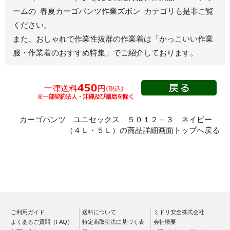
ームの 春夏カーゴパンツ作業ズボン カテゴリも是非ご覧
秋冬長袖
ください。
春夏半袖
また、おしゃれで作業性抜群の作業着は
「かっこいい作業
スモック
服・作業着のおすすめ特集」
でご紹介しております。
春夏長袖
秋冬長袖
春夏半袖
クリーンウェ
ア
カーゴパンツ ユニセックス ５０１２－３ ネイビー
（４Ｌ・５Ｌ）の商品詳細画面トップへ戻る
シャツ
春夏長袖
秋冬長袖
春夏半袖
ワークパンツ
ご利用ガイド
春夏
送料について
ミドリ安全株式会社
よくあるご質問（FAQ）
特定商取引法に基づく表
会社概要
秋冬