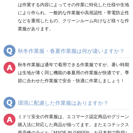
は作業する内容によってその作業に特化した仕様や生地
健康管理器具
季節商品
ウイルス対策用品
により作られ、一般的な作業服や高視認性・帯電防止性
などを重視したもの、クリーンルーム向けなど様々な作
商品カテゴリ一覧
業服があります。
ブルゾン
ジャンパー
春夏長袖
春夏長袖
秋冬作業服・春夏作業服は何が違いますか？
秋冬長袖
秋冬長袖
春夏半袖
春夏半袖
秋冬作業服は通年で着用できる作業服ですが、暑い時期
食品産業用長袖
通年
は生地が薄く同じ機能の春夏用の作業服が快適です。季
食品産業用半袖
節に合わせた作業服で安全・快適に作業しましょう！
クリーンウェア
通年
環境に配慮した作業服はありますか？
ミドリ安全の作業服は、エコマーク認定商品やグリーン
ワークパンツ
カーゴパンツ
購入法に対応した商品が揃ってます。またエコテックス
春夏ワークパンツ作業
春夏カーゴパンツ作業
最高峰のラベル「MADE IN GREEN」を日本初で取得し