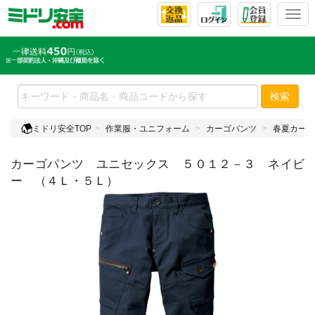
T
o
g
g
l
e
検索
n
a
ミドリ安全TOP
作業服・ユニフォーム
カーゴパンツ
春夏カーゴ
v
i
カーゴパンツ ユニセックス ５０１２－３ ネイビ
g
a
ー （４Ｌ・５Ｌ）
t
i
o
n