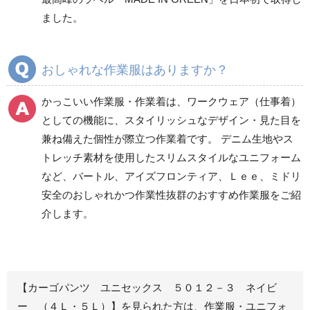
ズボン
ズボン
ました。
秋冬ワークパンツ作業
秋冬カーゴパンツ作業
ズボン
ズボン
通年ワークパンツ作業
通年カーゴパンツ作業
おしゃれな作業服はありますか？
ズボン
ズボン
食品産業用ワークパン
かっこいい作業服・作業着は、ワークウェア（仕事着）
ツ
としての機能に、スタイリッシュなデザイン・見た目を
クリーンウェアワーク
兼ね備えた個性が際立つ作業着です。 デニム生地やス
パンツ
トレッチ素材を使用したスリムスタイルなユニフォーム
など、バートル、アイズフロンティア、Ｌｅｅ、ミドリ
安全のおしゃれかつ作業性抜群のおすすめ作業服をご紹
レディース作業着
シャツ
介します。
ブルゾン
長袖
春夏長袖
半袖
秋冬長袖
春夏半袖
【カーゴパンツ ユニセックス ５０１２－３ ネイビ
ジャンパー
ー （４Ｌ・５Ｌ）】を見られた方は、作業服・ユニフォ