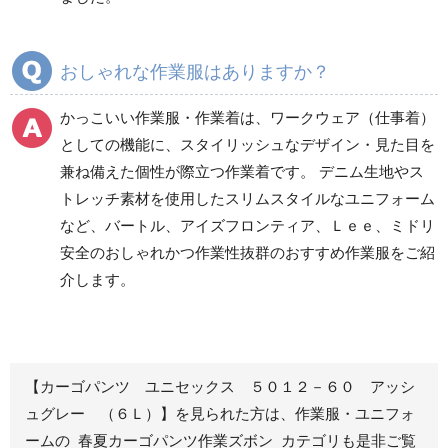
秋冬ワークパンツ作業
秋冬カーゴパンツ作業
ズボン
ズボン
通年ワークパンツ作業
通年カーゴパンツ作業
おしゃれな作業服はありますか？
ズボン
ズボン
食品産業用ワークパン
かっこいい作業服・作業着は、ワークウェア（仕事着）
ツ
としての機能に、スタイリッシュなデザイン・見た目を
クリーンウェアワーク
兼ね備えた個性が際立つ作業着です。 デニム生地やス
パンツ
トレッチ素材を使用したスリムスタイルなユニフォーム
など、バートル、アイズフロンティア、Ｌｅｅ、ミドリ
安全のおしゃれかつ作業性抜群のおすすめ作業服をご紹
レディース作業着
シャツ
介します。
ブルゾン
長袖
春夏長袖
半袖
秋冬長袖
春夏半袖
【カーゴパンツ ユニセックス ５０１２－６０ アッシ
ジャンパー
ュグレー （６Ｌ）】を見られた方は、作業服・ユニフォ
ームの 春夏カーゴパンツ作業ズボン カテゴリも是非ご覧
秋冬長袖