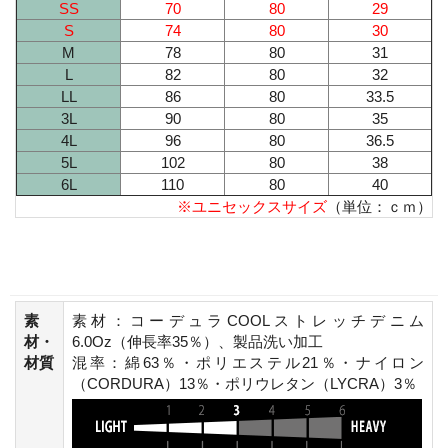
SS
70
80
29
S
74
80
30
M
78
80
31
L
82
80
32
LL
86
80
33.5
3L
90
80
35
4L
96
80
36.5
5L
102
80
38
6L
110
80
40
※ユニセックスサイズ
（単位：ｃｍ）
素
素材：コーデュラCOOLストレッチデニム
材・
6.0Oz（伸長率35％）、製品洗い加工
材質
混率：綿63％・ポリエステル21％・ナイロン
（CORDURA）13％・ポリウレタン（LYCRA）3％