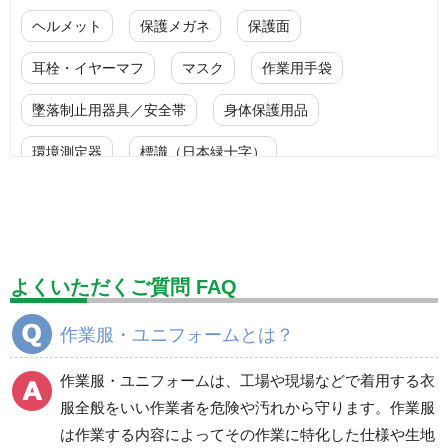
ヘルメット
保護メガネ
保護面
耳栓・イヤーマフ
マスク
作業用手袋
墜落制止用器具／安全帯
身体保護用品
環境測定器
標識（日本緑十字）
標識（ユニットの安全標識）
標識（ユニットの建設標識）
標識関連商品
設備用品・作業補助用品
工事作業用品
よくいただくご質問 FAQ
分煙対策機器
衛生用品
保安・保守用品
作業服・ユニフォームとは？
電気保守用品
ワイパー
クリーンルーム対策用品
作業服・ユニフォームは、工場や現場などで着用する衣
防災グッズ（防災セット）
救急医療品
服全般をいい作業者を危険や汚れから守ります。作業服
は作業する内容によってその作業に特化した仕様や生地
健康管理器具
季節商品
ウイルス対策用品