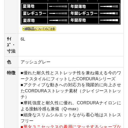
ｻｲ
6L
ｽﾞ・
寸法
色
アッシュグレー
特徴
■優れた耐久性とストレッチ性を兼ね備える今のワ
ークスタイルにフィットしたCORDURAシリーズ
■アクティブな動きへの対応力を飛躍的に向上させ
たCORDURAストレッチ素材（クレイジーストレッ
チ）
■摩耗強度と耐久性に優れ、CORDURAナイロンに
よる接触冷感も兼備（Q-max）
■細身なスリムシルエットながら着心地はストレス
フリー
■男女ユニセックスの着用にマッチするシャープな