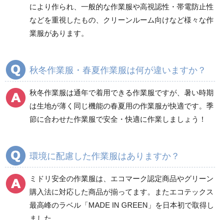
により作られ、一般的な作業服や高視認性・帯電防止性
などを重視したもの、クリーンルーム向けなど様々な作
商品カテゴリ一覧
業服があります。
ブルゾン
ジャンパー
春夏長袖
春夏長袖
秋冬作業服・春夏作業服は何が違いますか？
秋冬長袖
秋冬長袖
春夏半袖
春夏半袖
秋冬作業服は通年で着用できる作業服ですが、暑い時期
食品産業用長袖
通年
は生地が薄く同じ機能の春夏用の作業服が快適です。季
食品産業用半袖
節に合わせた作業服で安全・快適に作業しましょう！
クリーンウェア
通年
環境に配慮した作業服はありますか？
ミドリ安全の作業服は、エコマーク認定商品やグリーン
ワークパンツ
カーゴパンツ
購入法に対応した商品が揃ってます。またエコテックス
春夏ワークパンツ作業
春夏カーゴパンツ作業
最高峰のラベル「MADE IN GREEN」を日本初で取得し
ズボン
ズボン
ました。