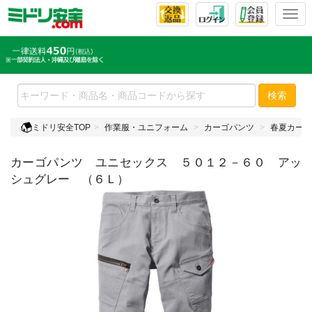
T
o
g
g
l
e
検索
n
a
ミドリ安全TOP
作業服・ユニフォーム
カーゴパンツ
春夏カーゴ
v
i
カーゴパンツ ユニセックス ５０１２－６０ アッ
g
a
シュグレー （６Ｌ）
t
i
o
n