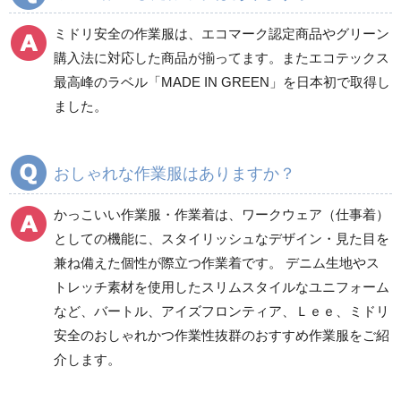
ミドリ安全の作業服は、エコマーク認定商品やグリーン
ワークパンツ
カーゴパンツ
購入法に対応した商品が揃ってます。またエコテックス
春夏ワークパンツ作業
春夏カーゴパンツ作業
最高峰のラベル「MADE IN GREEN」を日本初で取得し
ズボン
ズボン
ました。
秋冬ワークパンツ作業
秋冬カーゴパンツ作業
ズボン
ズボン
通年ワークパンツ作業
通年カーゴパンツ作業
おしゃれな作業服はありますか？
ズボン
ズボン
食品産業用ワークパン
かっこいい作業服・作業着は、ワークウェア（仕事着）
ツ
としての機能に、スタイリッシュなデザイン・見た目を
クリーンウェアワーク
兼ね備えた個性が際立つ作業着です。 デニム生地やス
パンツ
トレッチ素材を使用したスリムスタイルなユニフォーム
など、バートル、アイズフロンティア、Ｌｅｅ、ミドリ
安全のおしゃれかつ作業性抜群のおすすめ作業服をご紹
レディース作業着
シャツ
介します。
ブルゾン
長袖
春夏長袖
半袖