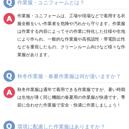
作業服・ユニフォームとは？
電気保守用品
ワイパー
クリーンルーム対策用品
作業服・ユニフォームは、工場や現場などで着用する衣
防災グッズ（防災セット）
救急医療品
服全般をいい作業者を危険や汚れから守ります。作業服
は作業する内容によってその作業に特化した仕様や生地
健康管理器具
季節商品
ウイルス対策用品
により作られ、一般的な作業服や高視認性・帯電防止性
などを重視したもの、クリーンルーム向けなど様々な作
商品カテゴリ一覧
業服があります。
ブルゾン
ジャンパー
春夏長袖
春夏長袖
秋冬作業服・春夏作業服は何が違いますか？
秋冬長袖
秋冬長袖
春夏半袖
春夏半袖
秋冬作業服は通年で着用できる作業服ですが、暑い時期
食品産業用長袖
通年
は生地が薄く同じ機能の春夏用の作業服が快適です。季
食品産業用半袖
節に合わせた作業服で安全・快適に作業しましょう！
クリーンウェア
通年
環境に配慮した作業服はありますか？