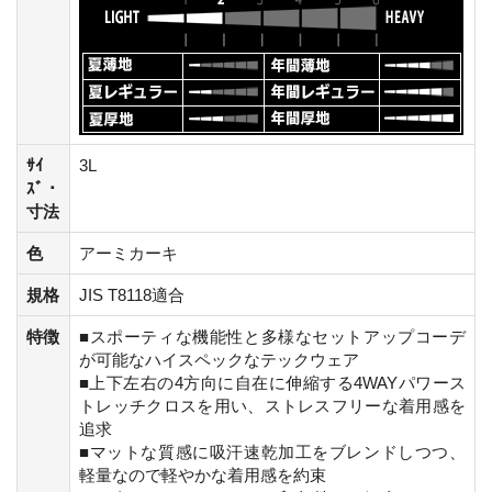
ｻｲ
3L
ｽﾞ・
寸法
色
アーミカーキ
規格
JIS T8118適合
特徴
■スポーティな機能性と多様なセットアップコーデ
が可能なハイスペックなテックウェア
■上下左右の4方向に自在に伸縮する4WAYパワース
トレッチクロスを用い、ストレスフリーな着用感を
追求
■マットな質感に吸汗速乾加工をブレンドしつつ、
軽量なので軽やかな着用感を約束