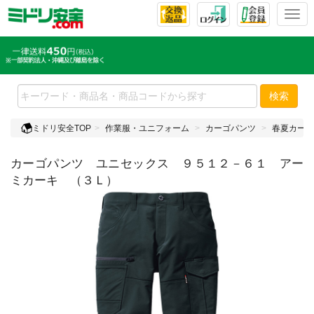
T
o
g
g
l
e
検索
n
a
ミドリ安全TOP
作業服・ユニフォーム
カーゴパンツ
春夏カーゴ
v
i
カーゴパンツ ユニセックス ９５１２－６１ アー
g
a
ミカーキ （３Ｌ）
t
i
o
n