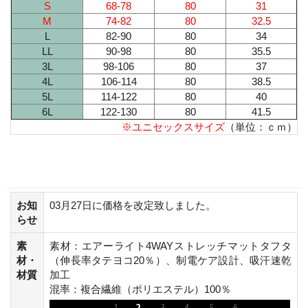
S
68-78
80
31
M
74-82
80
32.5
L
82-90
80
34
LL
90-98
80
35.5
3L
98-106
80
37
4L
106-114
80
38.5
5L
114-122
80
40
6L
122-130
80
41.5
※ユニセックスサイズ
（単位：ｃｍ）
お知
03月27日に価格を改定致しました。
らせ
素
素材：エアーライト4WAYストレッチマットタフタ
材・
（伸長率タテヨコ20％）、制電ケア設計、吸汗速乾
材質
加工
混率：複合繊維（ポリエステル）100％