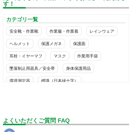
す！
カテゴリ一覧
安全靴・作業靴
作業服・作業着
レインウェア
ヘルメット
保護メガネ
保護面
耳栓・イヤーマフ
マスク
作業用手袋
墜落制止用器具／安全帯
身体保護用品
環境測定器
標識（日本緑十字）
標識（ユニットの安全標識）
標識（ユニットの建設標識）
標識関連商品
設備用品・作業補助用品
工事作業用品
よくいただくご質問 FAQ
分煙対策機器
衛生用品
保安・保守用品