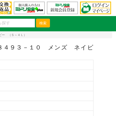
検索
ビー （Ｓ～４Ｌ）
８４９３－１０ メンズ ネイビ
）