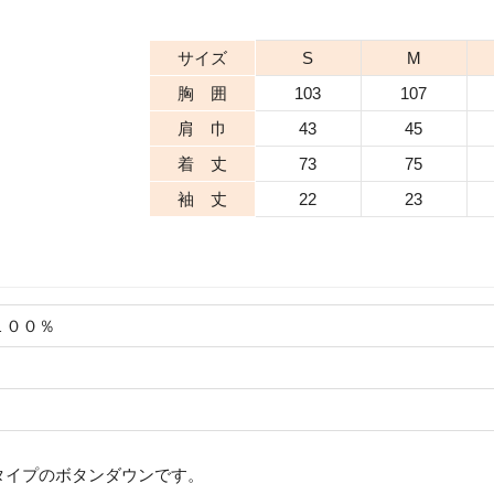
サイズ
S
M
胸 囲
103
107
肩 巾
43
45
着 丈
73
75
袖 丈
22
23
１００％
タイプのボタンダウンです。