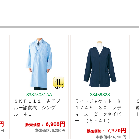
33875031AA
33459328
ＳＫＦ１１１ 男子ブ
ライトジャケット Ｒ
ルー診察衣 シング
１７４５－３０ レデ
ル ４Ｌ
ィース ダークネイビ
ー （Ｓ～４Ｌ）
4円
6,908円
販売価格：
7,370円
0円
本体価格: 6,280円
販売価格：
本体価格: 6,700円