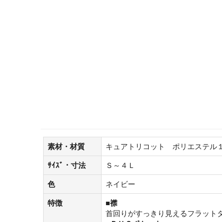
素材・材質
キュアトリコット ポリエステル
ｻｲｽﾞ・寸法
Ｓ～４Ｌ
色
ネイビー
特徴
■襟
首回りがすっきり見えるフラット