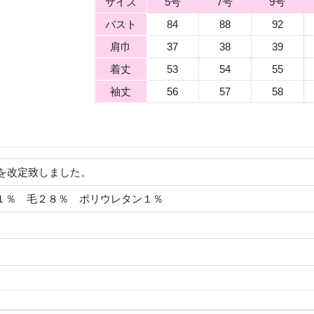
サイズ
5号
7号
9号
バスト
84
88
92
肩巾
37
38
39
着丈
53
54
55
袖丈
56
57
58
格を改定致しました。
１％ 毛２８％ ポリウレタン１％