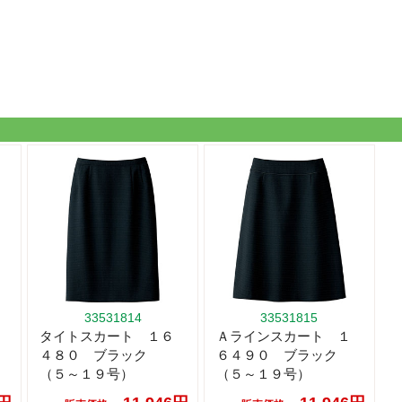
33531814
33531815
タイトスカート １６
Ａラインスカート １
４８０ ブラック
６４９０ ブラック
（５～１９号）
（５～１９号）