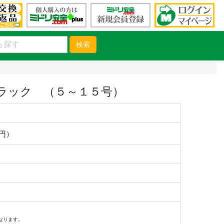
検索
ラック （５～１５号）
0円）
なります。