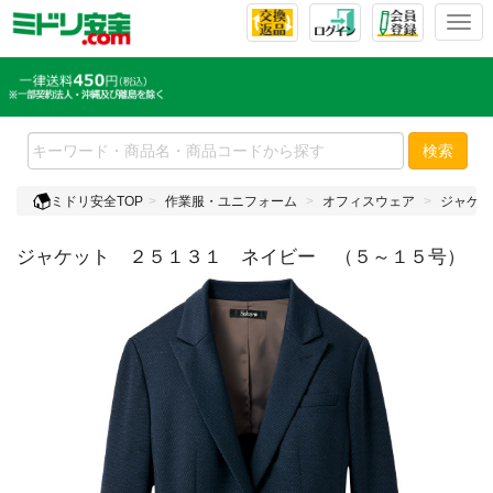
T
o
g
g
l
e
検索
n
a
ミドリ安全TOP
作業服・ユニフォーム
オフィスウェア
ジャケッ
v
i
ジャケット ２５１３１ ネイビー （５～１５号）
g
a
t
i
o
n