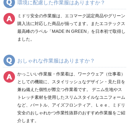
環境に配慮した作業服はありますか？
ミドリ安全の作業服は、エコマーク認定商品やグリーン
ワークパンツ
カーゴパンツ
購入法に対応した商品が揃ってます。またエコテックス
春夏ワークパンツ作業
春夏カーゴパンツ作業
最高峰のラベル「MADE IN GREEN」を日本初で取得し
ズボン
ズボン
ました。
秋冬ワークパンツ作業
秋冬カーゴパンツ作業
ズボン
ズボン
通年ワークパンツ作業
通年カーゴパンツ作業
おしゃれな作業服はありますか？
ズボン
ズボン
食品産業用ワークパン
かっこいい作業服・作業着は、ワークウェア（仕事着）
ツ
としての機能に、スタイリッシュなデザイン・見た目を
クリーンウェアワーク
兼ね備えた個性が際立つ作業着です。 デニム生地やス
パンツ
トレッチ素材を使用したスリムスタイルなユニフォーム
など、バートル、アイズフロンティア、Ｌｅｅ、ミドリ
安全のおしゃれかつ作業性抜群のおすすめ作業服をご紹
レディース作業着
シャツ
介します。
ブルゾン
長袖