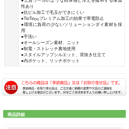
●上質ウールのような肉厚感と冷えを緩和する保温
性あり
●抗ピル加工で毛玉ができにくい
●TioTio
プレミアム加工の効果で帯電防止
(R)
●環境に負荷の少ないソリューションダイ素材を採
用
●手洗い
●オールシーズン素材、ニット
●制電・ストレッチ裏地使用
●スタイルアップシルエット、背抜き仕立て
●内ポケット、リッチポケット
商品詳細