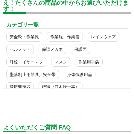
え！たくさんの商品の中からお選びいただけま
す！
カテゴリ一覧
安全靴・作業靴
作業服・作業着
レインウェア
ヘルメット
保護メガネ
保護面
耳栓・イヤーマフ
マスク
作業用手袋
墜落制止用器具／安全帯
身体保護用品
環境測定器
標識（日本緑十字）
標識（ユニットの安全標識）
標識（ユニットの建設標識）
標識関連商品
設備用品・作業補助用品
工事作業用品
よくいただくご質問 FAQ