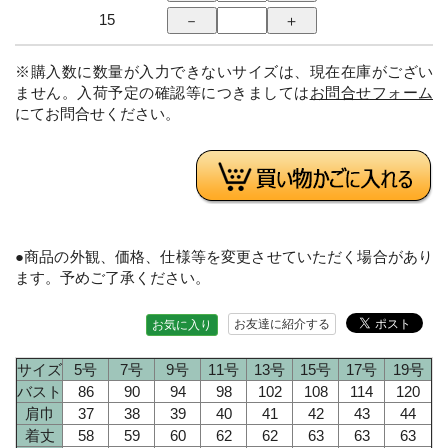
15
※購入数に数量が入力できないサイズは、現在在庫がござい
ません。入荷予定の確認等につきましては
お問合せフォーム
にてお問合せください。
●商品の外観、価格、仕様等を変更させていただく場合があり
ます。予めご了承ください。
お友達に紹介する
お気に入り
サイズ
5号
7号
9号
11号
13号
15号
17号
19号
バスト
86
90
94
98
102
108
114
120
肩巾
37
38
39
40
41
42
43
44
着丈
58
59
60
62
62
63
63
63