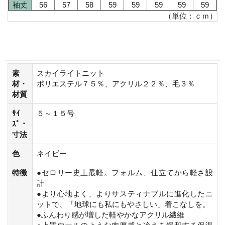
袖丈
56
57
58
59
59
59
59
59
（単位：ｃｍ）
素
スカイライトニット
材・
ポリエステル７５％、アクリル２２％、毛３％
材質
ｻｲ
５～１５号
ｽﾞ・
寸法
色
ネイビー
特徴
●セロリー史上最軽。フォルム、仕立てから軽さ設
計
●より心地よく、よりサスティナブルに進化したニ
ットで、「地球にも私にもやさしい」着こなしを。
●ふんわり感が増した軽やかなアクリル繊維