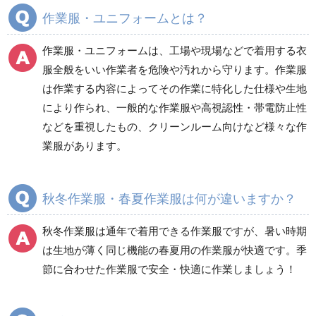
分煙対策機器
衛生用品
保安・保守用品
作業服・ユニフォームとは？
電気保守用品
ワイパー
クリーンルーム対策用品
作業服・ユニフォームは、工場や現場などで着用する衣
防災グッズ（防災セット）
救急医療品
服全般をいい作業者を危険や汚れから守ります。作業服
は作業する内容によってその作業に特化した仕様や生地
健康管理器具
季節商品
ウイルス対策用品
により作られ、一般的な作業服や高視認性・帯電防止性
などを重視したもの、クリーンルーム向けなど様々な作
商品カテゴリ一覧
業服があります。
ブルゾン
ジャンパー
春夏長袖
春夏長袖
秋冬作業服・春夏作業服は何が違いますか？
秋冬長袖
秋冬長袖
春夏半袖
春夏半袖
秋冬作業服は通年で着用できる作業服ですが、暑い時期
食品産業用長袖
通年
は生地が薄く同じ機能の春夏用の作業服が快適です。季
食品産業用半袖
節に合わせた作業服で安全・快適に作業しましょう！
クリーンウェア
通年