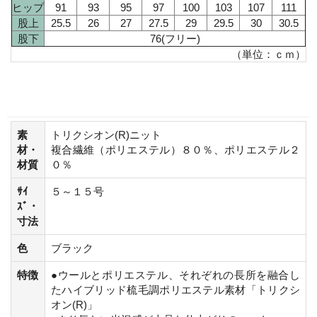
ヒップ
91
93
95
97
100
103
107
111
股上
25.5
26
27
27.5
29
29.5
30
30.5
股下
76(フリー)
（単位：ｃｍ）
素
トリクシオン(R)ニット
材・
複合繊維（ポリエステル）８０％、ポリエステル２
材質
０％
ｻｲ
５～１５号
ｽﾞ・
寸法
色
ブラック
特徴
●ウールとポリエステル、それぞれの長所を融合し
たハイブリッド梳毛調ポリエステル素材「トリクシ
オン(R)」