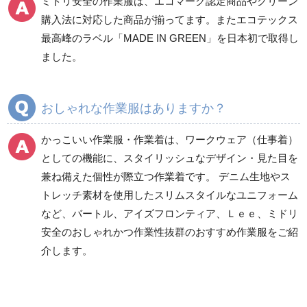
ミドリ安全の作業服は、エコマーク認定商品やグリーン
ワークパンツ
カーゴパンツ
購入法に対応した商品が揃ってます。またエコテックス
春夏ワークパンツ作業
春夏カーゴパンツ作業
最高峰のラベル「MADE IN GREEN」を日本初で取得し
ズボン
ズボン
ました。
秋冬ワークパンツ作業
秋冬カーゴパンツ作業
ズボン
ズボン
通年ワークパンツ作業
通年カーゴパンツ作業
おしゃれな作業服はありますか？
ズボン
ズボン
食品産業用ワークパン
かっこいい作業服・作業着は、ワークウェア（仕事着）
ツ
としての機能に、スタイリッシュなデザイン・見た目を
クリーンウェアワーク
兼ね備えた個性が際立つ作業着です。 デニム生地やス
パンツ
トレッチ素材を使用したスリムスタイルなユニフォーム
など、バートル、アイズフロンティア、Ｌｅｅ、ミドリ
安全のおしゃれかつ作業性抜群のおすすめ作業服をご紹
レディース作業着
シャツ
介します。
ブルゾン
長袖
春夏長袖
半袖
秋冬長袖