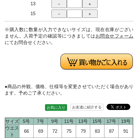
13
15
※購入数に数量が入力できないサイズは、現在在庫がござい
ません。入荷予定の確認等につきましては
お問合せフォーム
にてお問合せください。
●商品の外観、価格、仕様等を変更させていただく場合があり
ます。予めご了承ください。
お友達に紹介する
お気に入り
サイズ
5号
7号
9号
11号
13号
15号
17号
19号
ウエス
66
69
72
75
79
83
87
91
ト