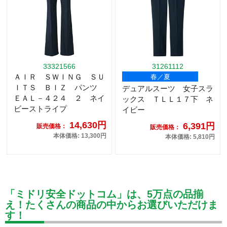
33321566
31261112
ＡＩＲ ＳＷＩＮＧ ＳＵ
春／夏
ＩＴＳ ＢＩＺ パンツ
デュアルスーツ 女子スラ
ＥＡＬ－４２４ ２ ネイ
ックス ＴＬＬ１７下 ネ
ビーストライプ
イビー
14,630円
6,391円
販売価格：
販売価格：
本体価格: 13,300円
本体価格: 5,810円
「ミドリ安全ドットコム」は、5万点の品揃
え！たくさんの商品の中からお選びいただけま
す！