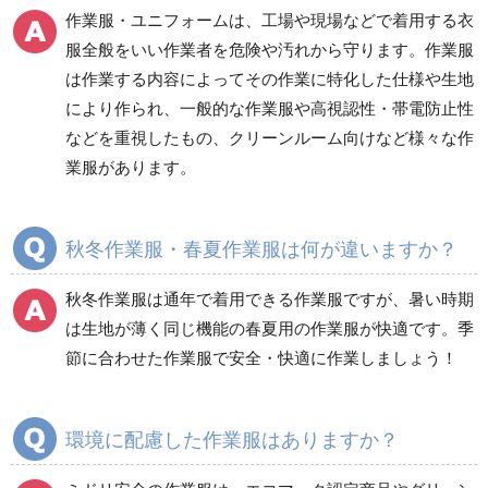
電気保守用品
ワイパー
クリーンルーム対策用品
作業服・ユニフォームは、工場や現場などで着用する衣
防災グッズ（防災セット）
救急医療品
服全般をいい作業者を危険や汚れから守ります。作業服
は作業する内容によってその作業に特化した仕様や生地
健康管理器具
季節商品
ウイルス対策用品
により作られ、一般的な作業服や高視認性・帯電防止性
などを重視したもの、クリーンルーム向けなど様々な作
商品カテゴリ一覧
業服があります。
ブルゾン
ジャンパー
春夏長袖
春夏長袖
秋冬作業服・春夏作業服は何が違いますか？
秋冬長袖
秋冬長袖
春夏半袖
春夏半袖
秋冬作業服は通年で着用できる作業服ですが、暑い時期
食品産業用長袖
通年
は生地が薄く同じ機能の春夏用の作業服が快適です。季
食品産業用半袖
節に合わせた作業服で安全・快適に作業しましょう！
クリーンウェア
通年
環境に配慮した作業服はありますか？