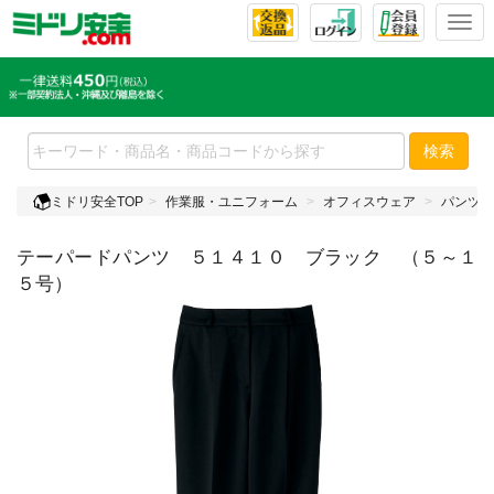
T
o
g
g
l
e
検索
n
a
ミドリ安全TOP
作業服・ユニフォーム
オフィスウェア
パンツ
v
i
テーパードパンツ ５１４１０ ブラック （５～１
g
a
５号）
t
i
o
n