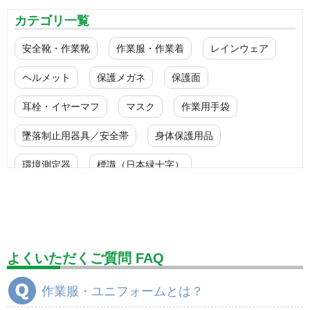
カテゴリ一覧
安全靴・作業靴
作業服・作業着
レインウェア
ヘルメット
保護メガネ
保護面
耳栓・イヤーマフ
マスク
作業用手袋
墜落制止用器具／安全帯
身体保護用品
環境測定器
標識（日本緑十字）
標識（ユニットの安全標識）
標識（ユニットの建設標識）
標識関連商品
設備用品・作業補助用品
工事作業用品
よくいただくご質問 FAQ
分煙対策機器
衛生用品
保安・保守用品
作業服・ユニフォームとは？