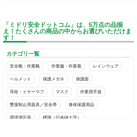
「ミドリ安全ドットコム」は、5万点の品揃
え！たくさんの商品の中からお選びいただけま
す！
カテゴリ一覧
安全靴・作業靴
作業服・作業着
レインウェア
ヘルメット
保護メガネ
保護面
耳栓・イヤーマフ
マスク
作業用手袋
墜落制止用器具／安全帯
身体保護用品
環境測定器
標識（日本緑十字）
標識（ユニットの安全標識）