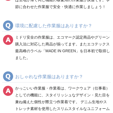
食品産業用半袖
節に合わせた作業服で安全・快適に作業しましょう！
クリーンウェア
通年
環境に配慮した作業服はありますか？
ミドリ安全の作業服は、エコマーク認定商品やグリーン
ワークパンツ
カーゴパンツ
購入法に対応した商品が揃ってます。またエコテックス
春夏ワークパンツ作業
春夏カーゴパンツ作業
最高峰のラベル「MADE IN GREEN」を日本初で取得し
ズボン
ズボン
ました。
秋冬ワークパンツ作業
秋冬カーゴパンツ作業
ズボン
ズボン
通年ワークパンツ作業
通年カーゴパンツ作業
おしゃれな作業服はありますか？
ズボン
ズボン
食品産業用ワークパン
かっこいい作業服・作業着は、ワークウェア（仕事着）
ツ
としての機能に、スタイリッシュなデザイン・見た目を
クリーンウェアワーク
兼ね備えた個性が際立つ作業着です。 デニム生地やス
パンツ
トレッチ素材を使用したスリムスタイルなユニフォーム