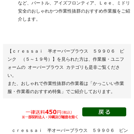
など、バートル、アイズフロンティア、Ｌｅｅ、ミドリ
安全のおしゃれかつ作業性抜群のおすすめ作業服をご紹
レディース作業着
シャツ
介します。
ブルゾン
長袖
春夏長袖
半袖
秋冬長袖
春夏半袖
【ｃｒｅｓｓａｉ 半オーバーブラウス ５９９０６ ピ
ジャンパー
ンク （５～１９号）】を見られた方は、作業服・ユニフ
ォームの オーバーブラウス カテゴリも是非ご覧くださ
秋冬長袖
い。
春夏半袖
また、おしゃれで作業性抜群の作業着は
「かっこいい作業
スモック
服・作業着のおすすめ特集」
でご紹介しております。
春夏長袖
秋冬長袖
春夏半袖
クリーンウェ
ア
ｃｒｅｓｓａｉ 半オーバーブラウス ５９９０６ ピン