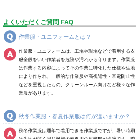
標識（ユニットの建設標識）
標識関連商品
設備用品・作業補助用品
工事作業用品
よくいただくご質問 FAQ
分煙対策機器
衛生用品
保安・保守用品
作業服・ユニフォームとは？
電気保守用品
ワイパー
クリーンルーム対策用品
作業服・ユニフォームは、工場や現場などで着用する衣
防災グッズ（防災セット）
救急医療品
服全般をいい作業者を危険や汚れから守ります。作業服
は作業する内容によってその作業に特化した仕様や生地
健康管理器具
季節商品
ウイルス対策用品
により作られ、一般的な作業服や高視認性・帯電防止性
などを重視したもの、クリーンルーム向けなど様々な作
商品カテゴリ一覧
業服があります。
ブルゾン
ジャンパー
春夏長袖
春夏長袖
秋冬作業服・春夏作業服は何が違いますか？
秋冬長袖
秋冬長袖
春夏半袖
春夏半袖
秋冬作業服は通年で着用できる作業服ですが、暑い時期
食品産業用長袖
通年
は生地が薄く同じ機能の春夏用の作業服が快適です。季