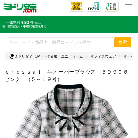
T
o
g
g
l
e
検索
n
a
ミドリ安全TOP
作業服・ユニフォーム
オフィスウェア
オーバー
v
i
ｃｒｅｓｓａｉ 半オーバーブラウス ５９９０６
g
a
ピンク （５～１９号）
t
i
o
n