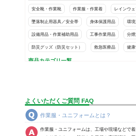
安全靴・作業靴
作業服・作業着
レインウェ
墜落制止用器具／安全帯
身体保護用品
環境
設備用品・作業補助用品
工事作業用品
分煙
防災グッズ（防災セット）
救急医療品
健康
商品カテゴリ一覧
ブルゾン
春夏長袖
秋冬長袖
よくいただくご質問 FAQ
春夏半袖
食品産業用長袖
作業服・ユニフォームとは？
食品産業用半袖
クリーンウェア
作業服・ユニフォームは、工場や現場などで着