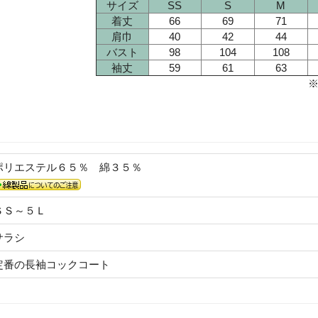
サイズ
SS
S
M
着丈
66
69
71
肩巾
40
42
44
バスト
98
104
108
袖丈
59
61
63
ポリエステル６５％ 綿３５％
ＳＳ～５Ｌ
サラシ
定番の長袖コックコート