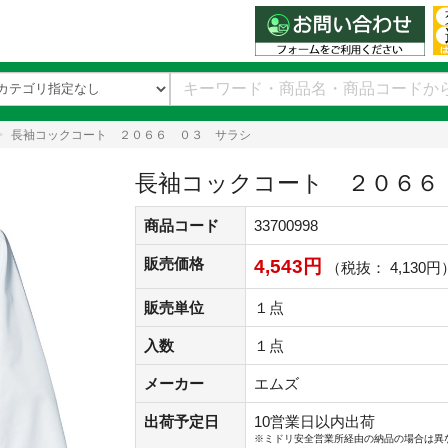
長袖コックコート ２０６６ ０３ サラシ
長袖コックコート ２０６６
商品コード
33700998
販売価格
4,543円
（税抜： 4,130円
販売単位
１点
入数
１点
メーカー
エムズ
出荷予定日
10営業日以内出荷
※ミドリ安全営業所経由の納品の場合は異