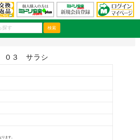
検索
 ０３ サラシ
）
なります。