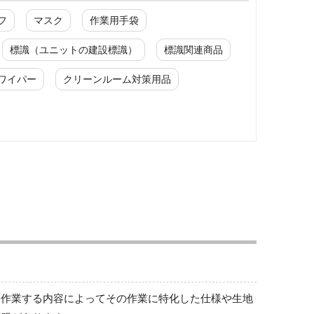
フ
マスク
作業用手袋
標識（ユニットの建設標識）
標識関連商品
ワイパー
クリーンルーム対策用品
ワークパンツ
春夏ワークパンツ作業ズボン
秋冬ワークパンツ作業ズボン
通年ワークパンツ作業ズボン
食品産業用ワークパンツ
クリーンウェアワークパンツ
は作業する内容によってその作業に特化した仕様や生地