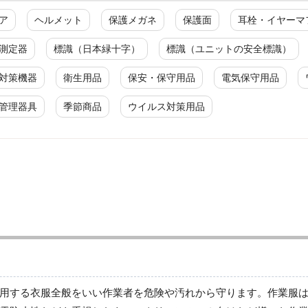
ア
ヘルメット
保護メガネ
保護面
耳栓・イヤーマ
測定器
標識（日本緑十字）
標識（ユニットの安全標識）
対策機器
衛生用品
保安・保守用品
電気保守用品
管理器具
季節商品
ウイルス対策用品
ジャンパー
春夏長袖
秋冬長袖
春夏半袖
通年
用する衣服全般をいい作業者を危険や汚れから守ります。作業服