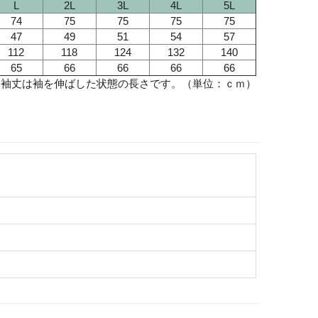
L
2L
3L
4L
5L
74
75
75
75
75
47
49
51
54
57
112
118
124
132
140
65
66
66
66
66
※袖丈は袖を伸ばした状態の長さです。（単位：ｃｍ）