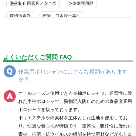
墜落制止用器具／安全帯
身体保護用品
環境測定器
標識（日本緑十字）
標識（ユニットの安全標識）
標識（ユニットの建設標識）
標識関連商品
設備用品・作業補助用品
工事作業用品
よくいただくご質問 FAQ
分煙対策機器
衛生用品
保安・保守用品
作業用ポロシャツにはどんな種類があります
か？
電気保守用品
ワイパー
クリーンルーム対策用品
防災グッズ（防災セット）
救急医療品
オールシーズン使用できる長袖ポロシャツ、通気性に優
れた半袖ポロシャツ、異物混入防止のための食品産業用
健康管理器具
季節商品
ウイルス対策用品
ポロシャツを扱っております。
ポリエステルや綿素材を主体とした生地を使用してお
商品カテゴリ一覧
り、快適な着心地が特徴です。速乾性・吸汗性に優れた
ブルゾン
ジャンパー
素材、抗菌・抗ウイルスの機能を持つ素材などがありま