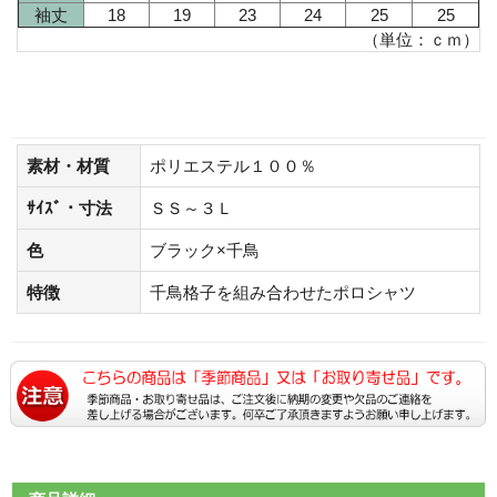
袖丈
18
19
23
24
25
25
（単位：ｃｍ）
素材・材質
ポリエステル１００％
ｻｲｽﾞ・寸法
ＳＳ～３Ｌ
色
ブラック×千鳥
特徴
千鳥格子を組み合わせたポロシャツ