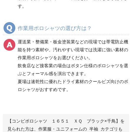
春夏長袖
春夏長袖
す。
秋冬長袖
秋冬長袖
春夏半袖
春夏半袖
作業用ポロシャツの選び方は？
食品産業用長袖
通年
食品産業用半袖
運送業・整備業・板金塗装業などの現場では帯電防止機
クリーンウェア
能を持つ素材や、汚れやすい現場では洗濯に強い素材の
通年
作業用ポロシャツをお選びください。
飲食店など接客業の場合はボタン仕様のポロシャツを選
ぶとフォーマル感を演出できます。
ワークパンツ
カーゴパンツ
夏場は速乾性に優れたドライ素材のクールビズ向けのポ
ロシャツがおすすめです。
春夏ワークパンツ作業
春夏カーゴパンツ作業
ズボン
ズボン
秋冬ワークパンツ作業
秋冬カーゴパンツ作業
ズボン
ズボン
通年ワークパンツ作業
通年カーゴパンツ作業
【コンビポロシャツ １６５１ ＸＱ ブラック×千鳥】を
ズボン
ズボン
見られた方は、作業服・ユニフォームの 半袖 カテゴリも