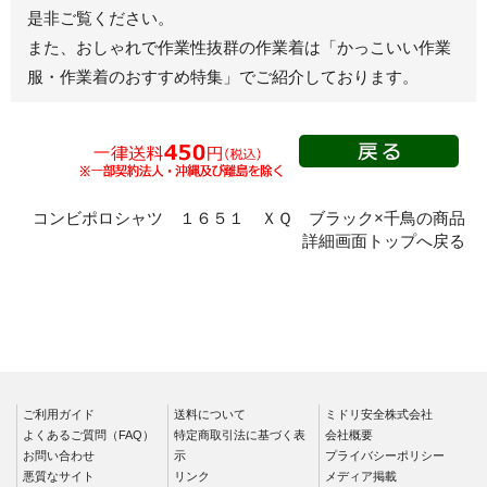
食品産業用ワークパン
是非ご覧ください。
ツ
また、おしゃれで作業性抜群の作業着は
「かっこいい作業
クリーンウェアワーク
服・作業着のおすすめ特集」
でご紹介しております。
パンツ
レディース作業着
シャツ
ブルゾン
長袖
コンビポロシャツ １６５１ ＸＱ ブラック×千鳥の商品
春夏長袖
半袖
詳細画面トップへ戻る
秋冬長袖
春夏半袖
ジャンパー
秋冬長袖
春夏半袖
ご利用ガイド
送料について
ミドリ安全株式会社
よくあるご質問（FAQ）
特定商取引法に基づく表
会社概要
スモック
お問い合わせ
示
プライバシーポリシー
春夏長袖
悪質なサイト
リンク
メディア掲載