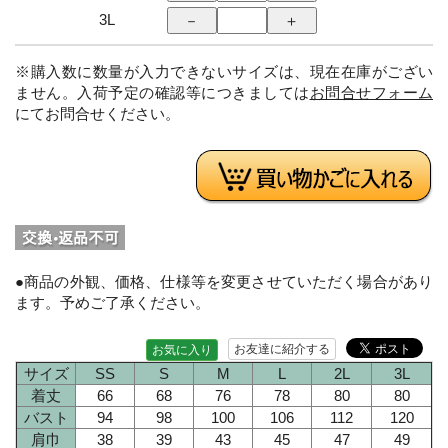
3L
※購入数に数量が入力できないサイズは、現在在庫がござい
ません。入荷予定の確認等につきましては
お問合せフォーム
にてお問合せください。
●商品の外観、価格、仕様等を変更させていただく場合があり
ます。予めご了承ください。
お友達に紹介する
お気に入り
サイズ
SS
S
M
L
2L
3L
着丈
66
68
76
78
80
80
バスト
94
98
100
106
112
120
肩巾
38
39
43
45
47
49