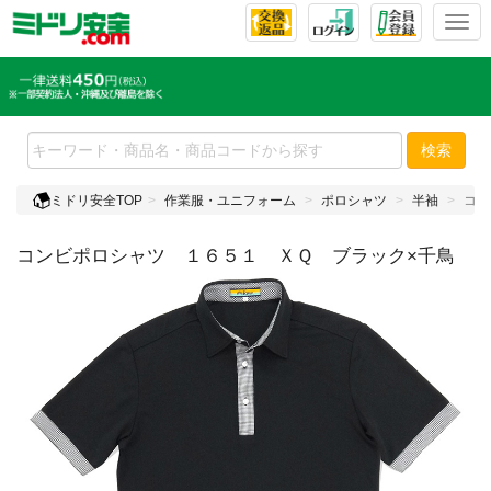
T
o
g
g
l
e
検索
n
a
ミドリ安全TOP
作業服・ユニフォーム
ポロシャツ
半袖
コン
v
i
コンビポロシャツ １６５１ ＸＱ ブラック×千鳥
g
a
t
i
o
n