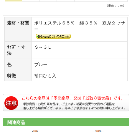
（単位：ｃｍ）
素材・材質
ポリエステル６５％ 綿３５％ 双糸タッサ
ー
ｻｲｽﾞ・寸
Ｓ～３Ｌ
法
色
ブルー
特徴
袖口ひも入
関連商品