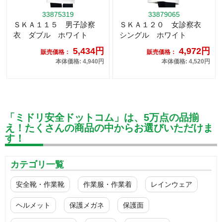
33875319
33879065
ＳＫＡ１１５ 男子診察
ＳＫＡ１２０ 女診察衣
衣 ダブル ホワイト
シングル ホワイト
5,434円
4,972円
販売価格：
販売価格：
本体価格: 4,940円
本体価格: 4,520円
「ミドリ安全ドットコム」は、5万点の品揃
え！たくさんの商品の中からお選びいただけま
す！
カテゴリ一覧
安全靴・作業靴
作業服・作業着
レインウェア
ヘルメット
保護メガネ
保護面