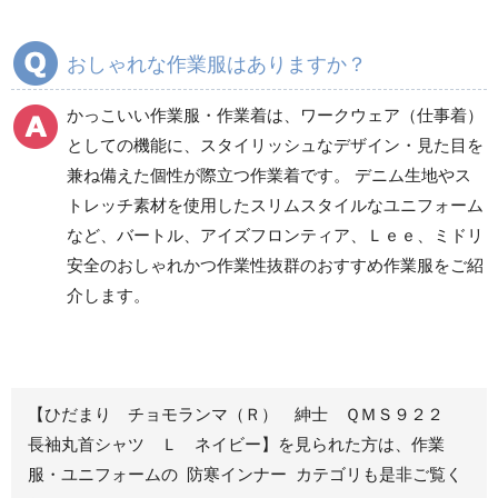
ズボン
ズボン
通年ワークパンツ作業
通年カーゴパンツ作業
おしゃれな作業服はありますか？
ズボン
ズボン
食品産業用ワークパン
かっこいい作業服・作業着は、ワークウェア（仕事着）
ツ
としての機能に、スタイリッシュなデザイン・見た目を
クリーンウェアワーク
兼ね備えた個性が際立つ作業着です。 デニム生地やス
パンツ
トレッチ素材を使用したスリムスタイルなユニフォーム
など、バートル、アイズフロンティア、Ｌｅｅ、ミドリ
安全のおしゃれかつ作業性抜群のおすすめ作業服をご紹
レディース作業着
シャツ
介します。
ブルゾン
長袖
春夏長袖
半袖
秋冬長袖
春夏半袖
【ひだまり チョモランマ（Ｒ） 紳士 ＱＭＳ９２２
ジャンパー
長袖丸首シャツ Ｌ ネイビー】を見られた方は、作業
服・ユニフォームの 防寒インナー カテゴリも是非ご覧く
秋冬長袖