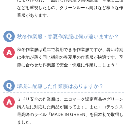
などを重視したもの、クリーンルーム向けなど様々な作
商品カテゴリ一覧
業服があります。
ブルゾン
ジャンパー
春夏長袖
春夏長袖
秋冬作業服・春夏作業服は何が違いますか？
秋冬長袖
秋冬長袖
春夏半袖
春夏半袖
秋冬作業服は通年で着用できる作業服ですが、暑い時期
食品産業用長袖
通年
は生地が薄く同じ機能の春夏用の作業服が快適です。季
食品産業用半袖
節に合わせた作業服で安全・快適に作業しましょう！
クリーンウェア
通年
環境に配慮した作業服はありますか？
ミドリ安全の作業服は、エコマーク認定商品やグリーン
ワークパンツ
カーゴパンツ
購入法に対応した商品が揃ってます。またエコテックス
春夏ワークパンツ作業
春夏カーゴパンツ作業
最高峰のラベル「MADE IN GREEN」を日本初で取得し
ズボン
ズボン
ました。
秋冬ワークパンツ作業
秋冬カーゴパンツ作業