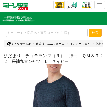
T
o
g
g
l
e
検索
n
a
ミドリ安全TOP
作業服・ユニフォーム
インナーウェア
防寒イン
v
i
ひだまり チョモランマ（Ｒ） 紳士 ＱＭＳ９２
g
a
２ 長袖丸首シャツ Ｌ ネイビー
t
i
o
n