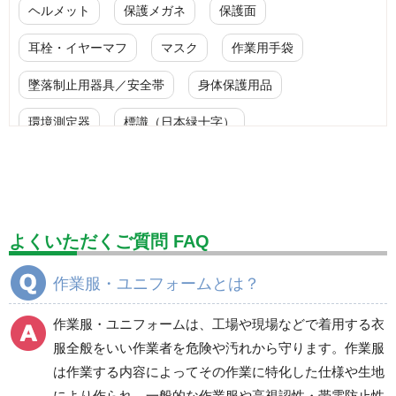
ヘルメット
保護メガネ
保護面
耳栓・イヤーマフ
マスク
作業用手袋
墜落制止用器具／安全帯
身体保護用品
環境測定器
標識（日本緑十字）
標識（ユニットの安全標識）
標識（ユニットの建設標識）
標識関連商品
設備用品・作業補助用品
工事作業用品
よくいただくご質問 FAQ
分煙対策機器
衛生用品
保安・保守用品
作業服・ユニフォームとは？
電気保守用品
ワイパー
クリーンルーム対策用品
作業服・ユニフォームは、工場や現場などで着用する衣
防災グッズ（防災セット）
救急医療品
服全般をいい作業者を危険や汚れから守ります。作業服
は作業する内容によってその作業に特化した仕様や生地
健康管理器具
季節商品
ウイルス対策用品
により作られ、一般的な作業服や高視認性・帯電防止性