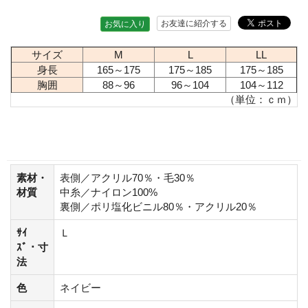
お友達に紹介する
お気に入り
サイズ
M
L
LL
身長
165～175
175～185
175～185
胸囲
88～96
96～104
104～112
（単位：ｃｍ）
素材・
表側／アクリル70％・毛30％
材質
中糸／ナイロン100%
裏側／ポリ塩化ビニル80％・アクリル20％
ｻｲ
Ｌ
ｽﾞ・寸
法
色
ネイビー