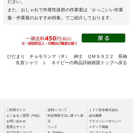
ださい。
春夏半袖
また、おしゃれで作業性抜群の作業着は
「かっこいい作業
スモック
服・作業着のおすすめ特集」
でご紹介しております。
春夏長袖
秋冬長袖
春夏半袖
クリーンウェ
ア
ひだまり チョモランマ（Ｒ） 紳士 ＱＭＳ９２２ 長袖
丸首シャツ Ｌ ネイビーの商品詳細画面トップへ戻る
シャツ
春夏長袖
秋冬長袖
春夏半袖
ワークパンツ
ご利用ガイド
春夏
送料について
ミドリ安全株式会社
よくあるご質問（FAQ）
特定商取引法に基づく表
会社概要
秋冬
お問い合わせ
示
プライバシーポリシー
悪質なサイト
リンク
メディア掲載
通年
大口注文について
X（Twitter）
プレスリリース