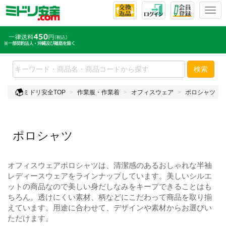
T
o
g
g
l
e
検索
n
a
ミドリ安全TOP
作業服・作業着
オフィスウェア
ポロシャツ
v
i
g
a
ポロシャツ
t
i
o
オフィスウェアポロシャツは、清潔感のあるおしゃれな半袖
n
レディースウェアをラインナップしています。美しいシルエ
ットの商品なので美しい身だしなみをキープできることはも
ちろん。透けにくい素材、柄などにこだわって商品を取り揃
えています。用途に合わせて、デザインや素材からお選びい
ただけます。