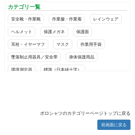
カテゴリ一覧
安全靴・作業靴
作業服・作業着
レインウェア
ヘルメット
保護メガネ
保護面
耳栓・イヤーマフ
マスク
作業用手袋
墜落制止用器具／安全帯
身体保護用品
環境測定器
標識（日本緑十字）
標識（ユニットの安全標識）
標識（ユニットの建設標識）
標識関連商品
設備用品・作業補助用品
工事作業用品
ポロシャツのカテゴリーページトップに戻る
分煙対策機器
衛生用品
保安・保守用品
前画面に戻る
電気保守用品
ワイパー