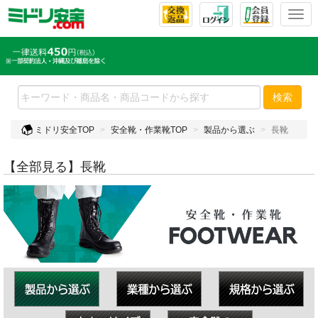
T
o
g
g
l
e
検索
n
a
ミドリ安全TOP
安全靴・作業靴TOP
製品から選ぶ
長靴
v
i
g
【全部見る】長靴
a
t
i
o
n