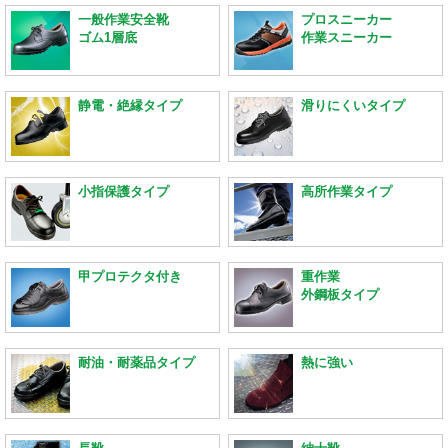
一般作業安全靴
プロスニーカー
ゴム1層底
作業スニーカー
静電・絶縁タイプ
滑りにくいタイプ
小指保護タイプ
高所作業タイプ
甲プロテクタ付き
重作業
外鋼板タイプ
耐油・耐薬品タイプ
熱に強い