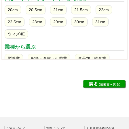
20cm
20.5cm
21cm
21.5cm
22cm
22.5cm
23cm
29cm
30cm
31cm
ウィズ4E
業種から選ぶ
製造業
配送・倉庫・引越業
食品加工飲食業
土木・建設業
クリーンルーム
ビルメンテナンス清掃業
警備・保守業務
看護師・介護士・医療現場
消防・災害対策
ガソリンスタンド
農業・漁業
規格から選ぶ
ご利用ガイド
送料について
ミドリ安全株式会社