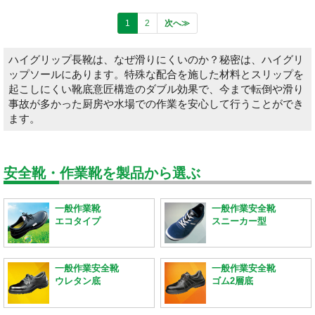
1
2
次へ≫
ハイグリップ長靴は、なぜ滑りにくいのか？秘密は、ハイグリ
ップソールにあります。特殊な配合を施した材料とスリップを
起こしにくい靴底意匠構造のダブル効果で、今まで転倒や滑り
事故が多かった厨房や水場での作業を安心して行うことができ
ます。
安全靴・作業靴を製品から選ぶ
一般作業靴
一般作業安全靴
エコタイプ
スニーカー型
一般作業安全靴
一般作業安全靴
ウレタン底
ゴム2層底