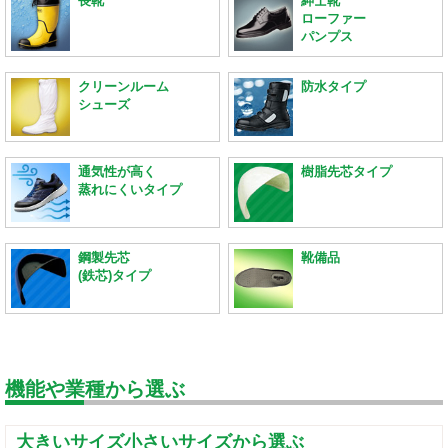
長靴
紳士靴
ローファー
パンプス
クリーンルーム
防水タイプ
シューズ
通気性が高く
樹脂先芯タイプ
蒸れにくいタイプ
鋼製先芯
靴備品
(鉄芯)タイプ
機能や業種から選ぶ
大きいサイズ小さいサイズから選ぶ