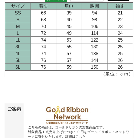
サイズ
着丈
肩巾
胸囲
袖丈
SS
66
39
94
21
S
68
40
98
22
M
70
45
106
23
L
72
49
114
24
LL
74
53
122
25
3L
74
55
130
25
4L
74
57
138
25
5L
76
57
144
26
6L
76
59
150
26
（単位：ｃｍ）
ご案内
こちらの商品は、ゴールドリボンの対象商品です。
対象商品１点売り上げにつき１０円をゴールドリボン・ネットワ
ークに寄付いたします。
詳細はこちら