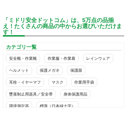
「ミドリ安全ドットコム」は、5万点の品揃
え！たくさんの商品の中からお選びいただけま
す！
カテゴリ一覧
安全靴・作業靴
作業服・作業着
レインウェア
ヘルメット
保護メガネ
保護面
耳栓・イヤーマフ
マスク
作業用手袋
墜落制止用器具／安全帯
身体保護用品
環境測定器
標識（日本緑十字）
標識（ユニットの安全標識）