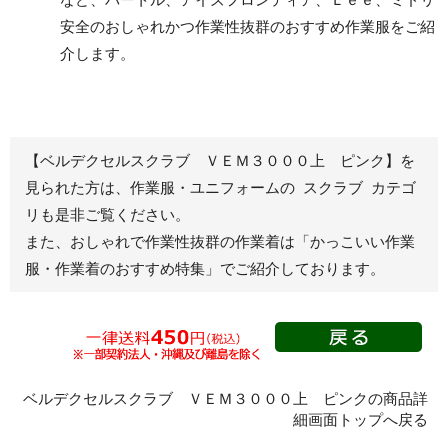
安全のおしゃれかつ作業性抜群のおすすめ作業服をご紹
レディース作業着
シャツ
介します。
ブルゾン
長袖
春夏長袖
半袖
秋冬長袖
春夏半袖
【ベルデクセルスクラブ ＶＥＭ３０００上 ピンク】を
ジャンパー
見られた方は、作業服・ユニフォームの スクラブ カテゴ
リも是非ご覧ください。
秋冬長袖
また、おしゃれで作業性抜群の作業着は
「かっこいい作業
春夏半袖
服・作業着のおすすめ特集」
でご紹介しております。
スモック
春夏長袖
秋冬長袖
春夏半袖
クリーンウェ
ベルデクセルスクラブ ＶＥＭ３０００上 ピンクの商品詳
ア
細画面トップへ戻る