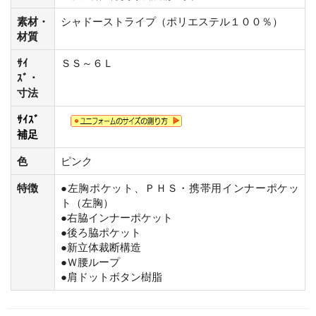
素材・
シャドーストライプ（ポリエステル１００％）
材質
ｻｲ
ＳＳ～６Ｌ
ｽﾞ・
寸法
ｻｲｽﾞ
補足
色
ピンク
特徴
●左胸ポケット、ＰＨＳ・携帯用インナーポケッ
ト（左胸）
●右脇インナーポケット
●後ろ脇ポケット
●新立体裁断構造
●Ｗ腰ループ
●肩ドットボタン樹脂