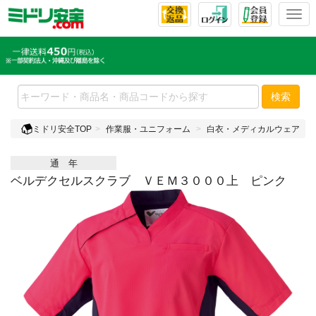
T
o
g
g
l
e
検索
n
a
ミドリ安全TOP
作業服・ユニフォーム
白衣・メディカルウェア
v
i
通 年
g
a
ベルデクセルスクラブ ＶＥＭ３０００上 ピンク
t
i
o
n