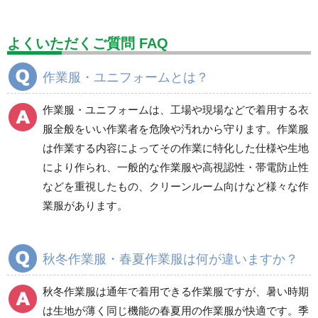
標識（ユニットの建設標識）
標識関連商品
設備用品・作業補助用品
工事作業用品
よくいただくご質問 FAQ
分煙対策機器
衛生用品
保安・保守用品
作業服・ユニフォームとは？
電気保守用品
ワイパー
クリーンルーム対策用品
作業服・ユニフォームは、工場や現場などで着用する衣
防災グッズ（防災セット）
救急医療品
服全般をいい作業者を危険や汚れから守ります。作業服
は作業する内容によってその作業に特化した仕様や生地
健康管理器具
季節商品
ウイルス対策用品
により作られ、一般的な作業服や高視認性・帯電防止性
などを重視したもの、クリーンルーム向けなど様々な作
商品カテゴリ一覧
業服があります。
ブルゾン
ジャンパー
春夏長袖
春夏長袖
秋冬作業服・春夏作業服は何が違いますか？
秋冬長袖
秋冬長袖
春夏半袖
春夏半袖
秋冬作業服は通年で着用できる作業服ですが、暑い時期
食品産業用長袖
通年
は生地が薄く同じ機能の春夏用の作業服が快適です。季