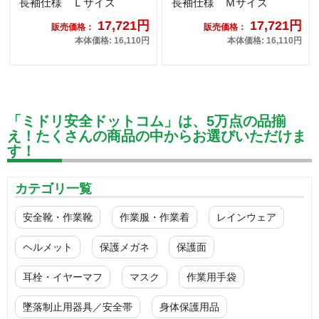
長袖仕様 Ｌサイズ
長袖仕様 Ｍサイズ
17,721円
17,721円
販売価格：
販売価格：
本体価格: 16,110円
本体価格: 16,110円
「ミドリ安全ドットコム」は、5万点の品揃
え！たくさんの商品の中からお選びいただけま
す！
カテゴリ一覧
安全靴・作業靴
作業服・作業着
レインウェア
ヘルメット
保護メガネ
保護面
耳栓・イヤーマフ
マスク
作業用手袋
墜落制止用器具／安全帯
身体保護用品