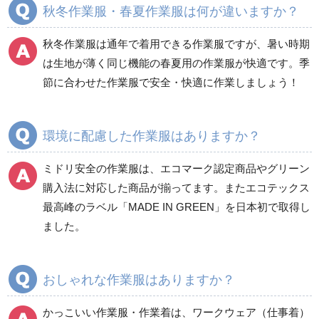
秋冬作業服・春夏作業服は何が違いますか？
秋冬長袖
秋冬長袖
春夏半袖
春夏半袖
秋冬作業服は通年で着用できる作業服ですが、暑い時期
食品産業用長袖
通年
は生地が薄く同じ機能の春夏用の作業服が快適です。季
食品産業用半袖
節に合わせた作業服で安全・快適に作業しましょう！
クリーンウェア
通年
環境に配慮した作業服はありますか？
ミドリ安全の作業服は、エコマーク認定商品やグリーン
ワークパンツ
カーゴパンツ
購入法に対応した商品が揃ってます。またエコテックス
春夏ワークパンツ作業
春夏カーゴパンツ作業
最高峰のラベル「MADE IN GREEN」を日本初で取得し
ズボン
ズボン
ました。
秋冬ワークパンツ作業
秋冬カーゴパンツ作業
ズボン
ズボン
通年ワークパンツ作業
通年カーゴパンツ作業
おしゃれな作業服はありますか？
ズボン
ズボン
食品産業用ワークパン
かっこいい作業服・作業着は、ワークウェア（仕事着）
ツ