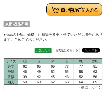
●商品の外観、価格、仕様等を変更させていただく場合があり
ます。予めご了承ください。
お友達に紹介する
お気に入り
サイズ
XS
S
M
L
XL
2XL
身丈
62
65
69
73
77
81
身幅
46
49
52
55
58
63
肩幅
39
42
45
48
52
56
袖丈
58
60
62
63
64
65
（単位：ｃｍ）