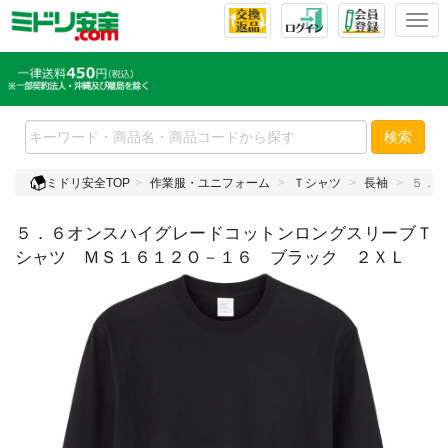
T
o
g
g
l
e
検索
n
a
ミドリ安全TOP
作業服・ユニフォーム
Ｔシャツ
長袖
５．６
v
i
５．６オンスハイグレードコットンロングスリーブＴ
g
a
シャツ ＭＳ１６１２Ｏ－１６ ブラック ２ＸＬ
t
i
o
n