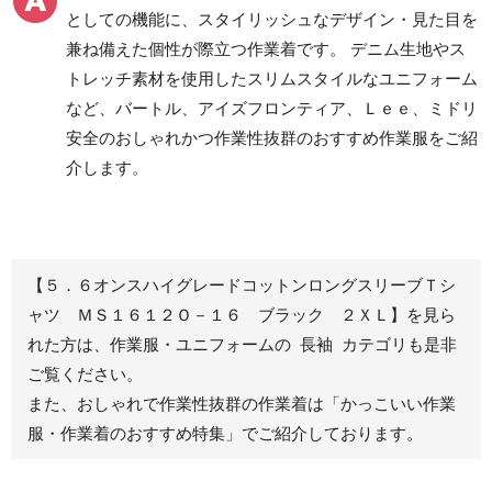
としての機能に、スタイリッシュなデザイン・見た目を
クリーンウェアワーク
兼ね備えた個性が際立つ作業着です。 デニム生地やス
パンツ
トレッチ素材を使用したスリムスタイルなユニフォーム
など、バートル、アイズフロンティア、Ｌｅｅ、ミドリ
安全のおしゃれかつ作業性抜群のおすすめ作業服をご紹
レディース作業着
シャツ
介します。
ブルゾン
長袖
春夏長袖
半袖
秋冬長袖
春夏半袖
【５．６オンスハイグレードコットンロングスリーブＴシ
ジャンパー
ャツ ＭＳ１６１２Ｏ－１６ ブラック ２ＸＬ】を見ら
れた方は、作業服・ユニフォームの 長袖 カテゴリも是非
秋冬長袖
ご覧ください。
春夏半袖
また、おしゃれで作業性抜群の作業着は
「かっこいい作業
スモック
服・作業着のおすすめ特集」
でご紹介しております。
春夏長袖
秋冬長袖