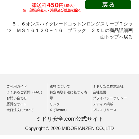
春夏半袖
クリーンウェ
ア
５．６オンスハイグレードコットンロングスリーブＴシャ
ツ ＭＳ１６１２Ｏ－１６ ブラック ２ＸＬの商品詳細画
シャツ
面トップへ戻る
春夏長袖
秋冬長袖
春夏半袖
ワークパンツ
春夏
ご利用ガイド
送料について
ミドリ安全株式会社
秋冬
よくあるご質問（FAQ）
特定商取引法に基づく表
会社概要
通年
お問い合わせ
示
プライバシーポリシー
悪質なサイト
リンク
メディア掲載
食品産業用
大口注文について
X（Twitter）
プレスリリース
クリーンウェ
ミドリ安全.com公式サイト
ア
Copyright © 2026 MIDORIANZEN CO.,LTD
カーゴパンツ