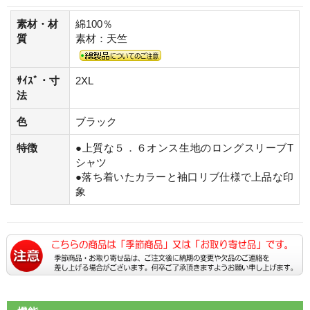
素材・材
綿100％
質
素材：天竺
ｻｲｽﾞ・寸
2XL
法
色
ブラック
特徴
●上質な５．６オンス生地のロングスリーブT
シャツ
●落ち着いたカラーと袖口リブ仕様で上品な印
象