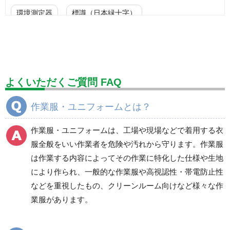
環境測定器
標識（日本緑十字）
標識（ユニットの安全標識）
標識（ユニットの建設標識）
標識関連商品
設備用品・作業補助用品
工事作業用品
よくいただくご質問 FAQ
分煙対策機器
衛生用品
保安・保守用品
作業服・ユニフォームとは？
電気保守用品
ワイパー
クリーンルーム対策用品
作業服・ユニフォームは、工場や現場などで着用する衣
防災グッズ（防災セット）
救急医療品
服全般をいい作業者を危険や汚れから守ります。作業服
は作業する内容によってその作業に特化した仕様や生地
健康管理器具
季節商品
ウイルス対策用品
により作られ、一般的な作業服や高視認性・帯電防止性
などを重視したもの、クリーンルーム向けなど様々な作
商品カテゴリ一覧
業服があります。
ブルゾン
ジャンパー
春夏長袖
春夏長袖