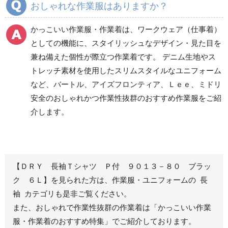
おしゃれな作業服はありますか？
ズボン
ズボン
食品産業用ワークパン
かっこいい作業服・作業着は、ワークウェア（仕事着）
ツ
としての機能に、スタイリッシュなデザイン・見た目を
クリーンウェアワーク
兼ね備えた個性が際立つ作業着です。 デニム生地やス
パンツ
トレッチ素材を使用したスリムスタイルなユニフォーム
など、バートル、アイズフロンティア、Ｌｅｅ、ミドリ
安全のおしゃれかつ作業性抜群のおすすめ作業服をご紹
レディース作業着
シャツ
介します。
ブルゾン
長袖
春夏長袖
半袖
秋冬長袖
春夏半袖
【ＤＲＹ 長袖Ｔシャツ Ｐ付 ９０１３－８０ ブラッ
ジャンパー
ク ６Ｌ】を見られた方は、作業服・ユニフォームの 長
袖 カテゴリも是非ご覧ください。
秋冬長袖
また、おしゃれで作業性抜群の作業着は
「かっこいい作業
春夏半袖
服・作業着のおすすめ特集」
でご紹介しております。
スモック