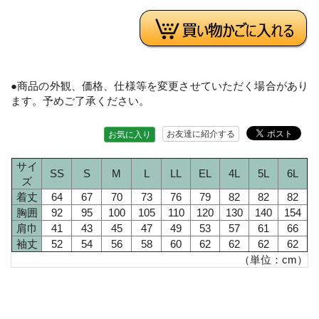
●商品の外観、価格、仕様等を変更させていただく場合があり
ます。予めご了承ください。
お友達に紹介する
お気に入り
サイ
SS
S
M
L
LL
EL
4L
5L
6L
ズ
着丈
64
67
70
73
76
79
82
82
82
胸囲
92
95
100
105
110
120
130
140
154
肩巾
41
43
45
47
49
53
57
61
66
袖丈
52
54
56
58
60
62
62
62
62
（単位：cm）