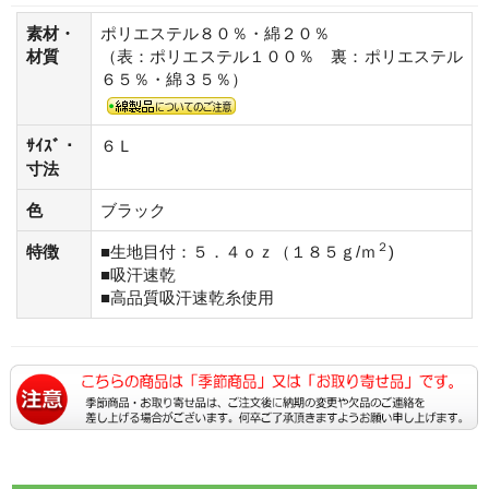
素材・
ポリエステル８０％・綿２０％
材質
（表：ポリエステル１００％ 裏：ポリエステル
６５％・綿３５％）
ｻｲｽﾞ・
６Ｌ
寸法
色
ブラック
２
特徴
■生地目付：５．４ｏｚ（１８５ｇ/ｍ
)
■吸汗速乾
■高品質吸汗速乾糸使用