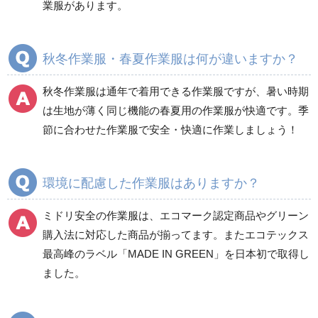
業服があります。
ブルゾン
ジャンパー
春夏長袖
春夏長袖
秋冬作業服・春夏作業服は何が違いますか？
秋冬長袖
秋冬長袖
春夏半袖
春夏半袖
秋冬作業服は通年で着用できる作業服ですが、暑い時期
食品産業用長袖
通年
は生地が薄く同じ機能の春夏用の作業服が快適です。季
食品産業用半袖
節に合わせた作業服で安全・快適に作業しましょう！
クリーンウェア
通年
環境に配慮した作業服はありますか？
ミドリ安全の作業服は、エコマーク認定商品やグリーン
ワークパンツ
カーゴパンツ
購入法に対応した商品が揃ってます。またエコテックス
春夏ワークパンツ作業
春夏カーゴパンツ作業
最高峰のラベル「MADE IN GREEN」を日本初で取得し
ズボン
ズボン
ました。
秋冬ワークパンツ作業
秋冬カーゴパンツ作業
ズボン
ズボン
通年ワークパンツ作業
通年カーゴパンツ作業