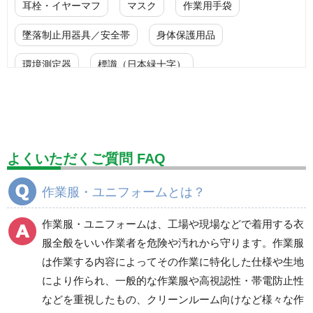
耳栓・イヤーマフ
マスク
作業用手袋
墜落制止用器具／安全帯
身体保護用品
環境測定器
標識（日本緑十字）
標識（ユニットの安全標識）
標識（ユニットの建設標識）
標識関連商品
設備用品・作業補助用品
工事作業用品
よくいただくご質問 FAQ
分煙対策機器
衛生用品
保安・保守用品
作業服・ユニフォームとは？
電気保守用品
ワイパー
クリーンルーム対策用品
作業服・ユニフォームは、工場や現場などで着用する衣
防災グッズ（防災セット）
救急医療品
服全般をいい作業者を危険や汚れから守ります。作業服
は作業する内容によってその作業に特化した仕様や生地
健康管理器具
季節商品
ウイルス対策用品
により作られ、一般的な作業服や高視認性・帯電防止性
などを重視したもの、クリーンルーム向けなど様々な作
商品カテゴリ一覧