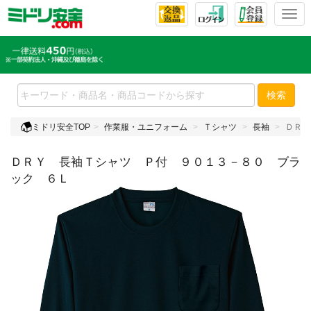
T
o
g
g
l
e
検索
n
a
ミドリ安全TOP
作業服・ユニフォーム
Ｔシャツ
長袖
ＤＲＹ
v
i
ＤＲＹ 長袖Ｔシャツ Ｐ付 ９０１３－８０ ブラ
g
a
ック ６Ｌ
t
i
o
n