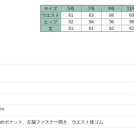
サイズ
5号
7号
9号
11
ウエスト
61
63
66
69
ヒップ
92
94
96
98
丈
61
61
62
62
TM
めポケット、左脇ファスナー開き、ウエスト後ゴム