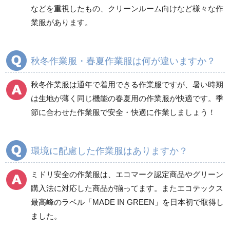
などを重視したもの、クリーンルーム向けなど様々な作
商品カテゴリ一覧
業服があります。
ブルゾン
ジャンパー
春夏長袖
春夏長袖
秋冬作業服・春夏作業服は何が違いますか？
秋冬長袖
秋冬長袖
春夏半袖
春夏半袖
秋冬作業服は通年で着用できる作業服ですが、暑い時期
食品産業用長袖
通年
は生地が薄く同じ機能の春夏用の作業服が快適です。季
食品産業用半袖
節に合わせた作業服で安全・快適に作業しましょう！
クリーンウェア
通年
環境に配慮した作業服はありますか？
ミドリ安全の作業服は、エコマーク認定商品やグリーン
ワークパンツ
カーゴパンツ
購入法に対応した商品が揃ってます。またエコテックス
春夏ワークパンツ作業
春夏カーゴパンツ作業
最高峰のラベル「MADE IN GREEN」を日本初で取得し
ズボン
ズボン
ました。
秋冬ワークパンツ作業
秋冬カーゴパンツ作業