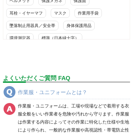
ヘルメット
保護メガネ
保護面
耳栓・イヤーマフ
マスク
作業用手袋
墜落制止用器具／安全帯
身体保護用品
環境測定器
標識（日本緑十字）
標識（ユニットの安全標識）
標識（ユニットの建設標識）
標識関連商品
設備用品・作業補助用品
工事作業用品
よくいただくご質問 FAQ
分煙対策機器
衛生用品
保安・保守用品
作業服・ユニフォームとは？
電気保守用品
ワイパー
クリーンルーム対策用品
作業服・ユニフォームは、工場や現場などで着用する衣
防災グッズ（防災セット）
救急医療品
服全般をいい作業者を危険や汚れから守ります。作業服
は作業する内容によってその作業に特化した仕様や生地
健康管理器具
季節商品
ウイルス対策用品
により作られ、一般的な作業服や高視認性・帯電防止性