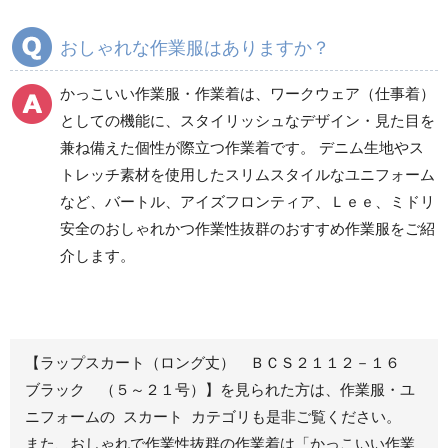
ズボン
ズボン
通年ワークパンツ作業
通年カーゴパンツ作業
おしゃれな作業服はありますか？
ズボン
ズボン
食品産業用ワークパン
かっこいい作業服・作業着は、ワークウェア（仕事着）
ツ
としての機能に、スタイリッシュなデザイン・見た目を
クリーンウェアワーク
兼ね備えた個性が際立つ作業着です。 デニム生地やス
パンツ
トレッチ素材を使用したスリムスタイルなユニフォーム
など、バートル、アイズフロンティア、Ｌｅｅ、ミドリ
安全のおしゃれかつ作業性抜群のおすすめ作業服をご紹
レディース作業着
シャツ
介します。
ブルゾン
長袖
春夏長袖
半袖
秋冬長袖
春夏半袖
【ラップスカート（ロング丈） ＢＣＳ２１１２－１６
ジャンパー
ブラック （５～２１号）】を見られた方は、作業服・ユ
ニフォームの スカート カテゴリも是非ご覧ください。
秋冬長袖
また、おしゃれで作業性抜群の作業着は
「かっこいい作業
春夏半袖