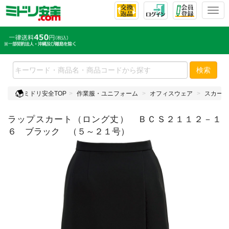
T
o
g
g
l
e
検索
n
a
ミドリ安全TOP
作業服・ユニフォーム
オフィスウェア
スカート
v
i
ラップスカート（ロング丈） ＢＣＳ２１１２－１
g
a
６ ブラック （５～２１号）
t
i
o
n