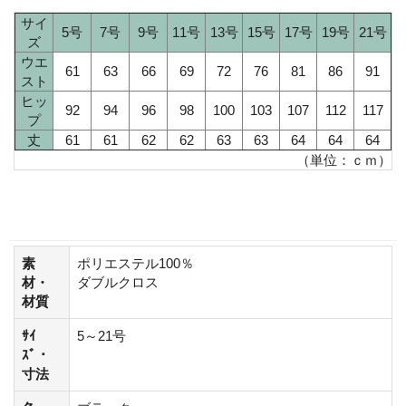
サイ
5号
7号
9号
11号
13号
15号
17号
19号
21号
ズ
ウエ
61
63
66
69
72
76
81
86
91
スト
ヒッ
92
94
96
98
100
103
107
112
117
プ
丈
61
61
62
62
63
63
64
64
64
（単位：ｃｍ）
素
ポリエステル100％
材・
ダブルクロス
材質
ｻｲ
5～21号
ｽﾞ・
寸法