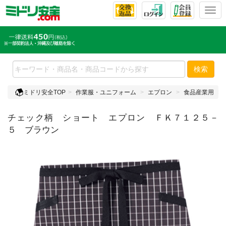
T
o
g
g
l
e
検索
n
a
ミドリ安全TOP
作業服・ユニフォーム
エプロン
食品産業用
v
i
チェック柄 ショート エプロン ＦＫ７１２５－
g
a
５ ブラウン
t
i
o
n