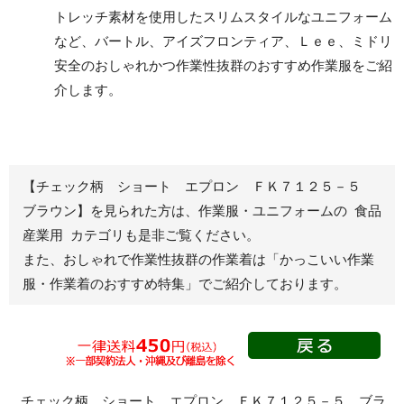
トレッチ素材を使用したスリムスタイルなユニフォーム
など、バートル、アイズフロンティア、Ｌｅｅ、ミドリ
安全のおしゃれかつ作業性抜群のおすすめ作業服をご紹
レディース作業着
シャツ
介します。
ブルゾン
長袖
春夏長袖
半袖
秋冬長袖
春夏半袖
【チェック柄 ショート エプロン ＦＫ７１２５－５
ジャンパー
ブラウン】を見られた方は、作業服・ユニフォームの 食品
産業用 カテゴリも是非ご覧ください。
秋冬長袖
また、おしゃれで作業性抜群の作業着は
「かっこいい作業
春夏半袖
服・作業着のおすすめ特集」
でご紹介しております。
スモック
春夏長袖
秋冬長袖
春夏半袖
クリーンウェ
チェック柄 ショート エプロン ＦＫ７１２５－５ ブラ