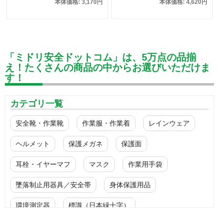
本体価格: 3,170円
本体価格: 4,620円
「ミドリ安全ドットコム」は、5万点の品揃
え！たくさんの商品の中からお選びいただけま
す！
カテゴリ一覧
安全靴・作業靴
作業服・作業着
レインウェア
ヘルメット
保護メガネ
保護面
耳栓・イヤーマフ
マスク
作業用手袋
墜落制止用器具／安全帯
身体保護用品
環境測定器
標識（日本緑十字）