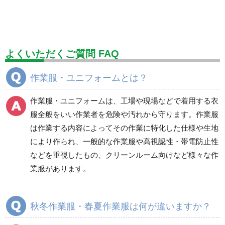
標識（ユニットの安全標識）
標識（ユニットの建設標識）
標識関連商品
設備用品・作業補助用品
工事作業用品
よくいただくご質問 FAQ
分煙対策機器
衛生用品
保安・保守用品
作業服・ユニフォームとは？
電気保守用品
ワイパー
クリーンルーム対策用品
作業服・ユニフォームは、工場や現場などで着用する衣
防災グッズ（防災セット）
救急医療品
服全般をいい作業者を危険や汚れから守ります。作業服
は作業する内容によってその作業に特化した仕様や生地
健康管理器具
季節商品
ウイルス対策用品
により作られ、一般的な作業服や高視認性・帯電防止性
などを重視したもの、クリーンルーム向けなど様々な作
商品カテゴリ一覧
業服があります。
ブルゾン
ジャンパー
春夏長袖
春夏長袖
秋冬作業服・春夏作業服は何が違いますか？
秋冬長袖
秋冬長袖
春夏半袖
春夏半袖