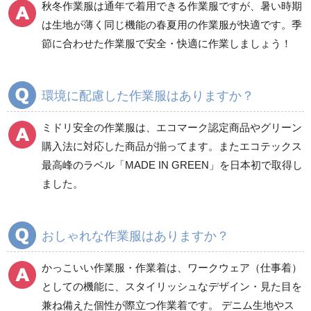
秋冬作業服は通年で着用できる作業服ですが、暑い時期
食品産業用長袖
通年
は生地が薄く同じ機能の春夏用の作業服が快適です。季
食品産業用半袖
節に合わせた作業服で安全・快適に作業しましょう！
クリーンウェア
通年
環境に配慮した作業服はありますか？
ミドリ安全の作業服は、エコマーク認定商品やグリーン
ワークパンツ
カーゴパンツ
購入法に対応した商品が揃ってます。またエコテックス
春夏ワークパンツ作業
春夏カーゴパンツ作業
最高峰のラベル「MADE IN GREEN」を日本初で取得し
ズボン
ズボン
ました。
秋冬ワークパンツ作業
秋冬カーゴパンツ作業
ズボン
ズボン
通年ワークパンツ作業
通年カーゴパンツ作業
おしゃれな作業服はありますか？
ズボン
ズボン
食品産業用ワークパン
かっこいい作業服・作業着は、ワークウェア（仕事着）
ツ
としての機能に、スタイリッシュなデザイン・見た目を
クリーンウェアワーク
兼ね備えた個性が際立つ作業着です。 デニム生地やス
パンツ