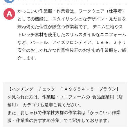
食品産業用ワークパン
かっこいい作業服・作業着は、ワークウェア（仕事着）
ツ
としての機能に、スタイリッシュなデザイン・見た目を
クリーンウェアワーク
兼ね備えた個性が際立つ作業着です。 デニム生地やス
パンツ
トレッチ素材を使用したスリムスタイルなユニフォーム
など、バートル、アイズフロンティア、Ｌｅｅ、ミドリ
安全のおしゃれかつ作業性抜群のおすすめ作業服をご紹
レディース作業着
シャツ
介します。
ブルゾン
長袖
春夏長袖
半袖
秋冬長袖
春夏半袖
【ハンチング チェック ＦＡ９６５４－５ ブラウン】
ジャンパー
を見られた方は、作業服・ユニフォームの 食品産業用（店
舗用） カテゴリも是非ご覧ください。
秋冬長袖
また、おしゃれで作業性抜群の作業着は
「かっこいい作業
春夏半袖
服・作業着のおすすめ特集」
でご紹介しております。
スモック