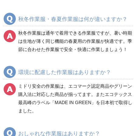
ブルゾン
ジャンパー
春夏長袖
春夏長袖
秋冬作業服・春夏作業服は何が違いますか？
秋冬長袖
秋冬長袖
春夏半袖
春夏半袖
秋冬作業服は通年で着用できる作業服ですが、暑い時期
食品産業用長袖
通年
は生地が薄く同じ機能の春夏用の作業服が快適です。季
食品産業用半袖
節に合わせた作業服で安全・快適に作業しましょう！
クリーンウェア
通年
環境に配慮した作業服はありますか？
ミドリ安全の作業服は、エコマーク認定商品やグリーン
ワークパンツ
カーゴパンツ
購入法に対応した商品が揃ってます。またエコテックス
春夏ワークパンツ作業
春夏カーゴパンツ作業
最高峰のラベル「MADE IN GREEN」を日本初で取得し
ズボン
ズボン
ました。
秋冬ワークパンツ作業
秋冬カーゴパンツ作業
ズボン
ズボン
通年ワークパンツ作業
通年カーゴパンツ作業
おしゃれな作業服はありますか？
ズボン
ズボン