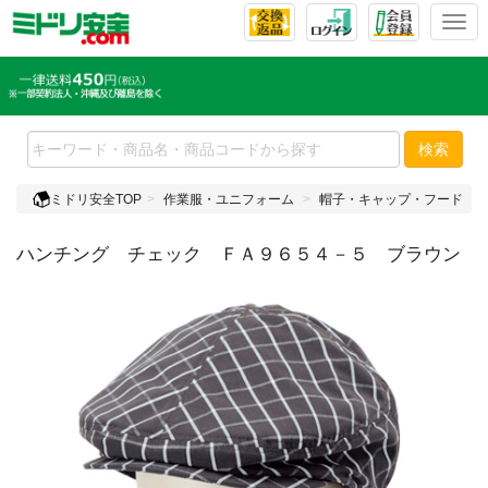
T
o
g
g
l
e
検索
n
a
ミドリ安全TOP
作業服・ユニフォーム
帽子・キャップ・フード
v
i
ハンチング チェック ＦＡ９６５４－５ ブラウン
g
a
t
i
o
n