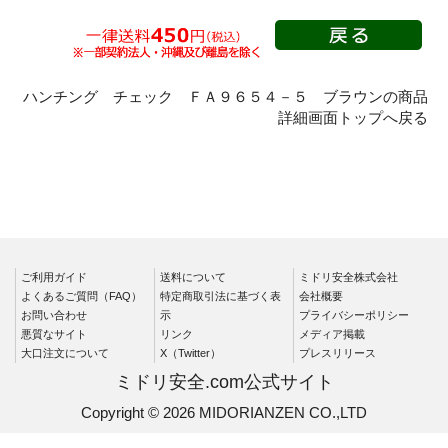
春夏長袖
秋冬長袖
春夏半袖
クリーンウェ
ハンチング チェック ＦＡ９６５４－５ ブラウンの商品
ア
詳細画面トップへ戻る
シャツ
春夏長袖
秋冬長袖
春夏半袖
ワークパンツ
ご利用ガイド
送料について
ミドリ安全株式会社
よくあるご質問（FAQ）
特定商取引法に基づく表
会社概要
春夏
お問い合わせ
示
プライバシーポリシー
秋冬
悪質なサイト
リンク
メディア掲載
大口注文について
X（Twitter）
プレスリリース
通年
ミドリ安全.com公式サイト
食品産業用
Copyright © 2026 MIDORIANZEN CO.,LTD
クリーンウェ
ア