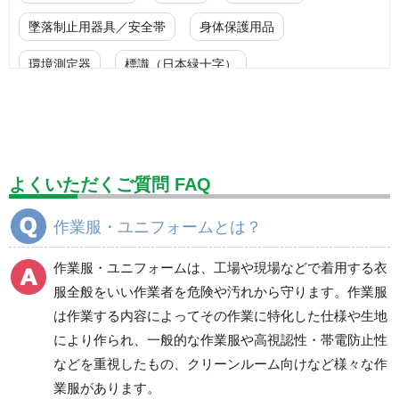
墜落制止用器具／安全帯
身体保護用品
環境測定器
標識（日本緑十字）
標識（ユニットの安全標識）
標識（ユニットの建設標識）
標識関連商品
設備用品・作業補助用品
工事作業用品
よくいただくご質問 FAQ
分煙対策機器
衛生用品
保安・保守用品
作業服・ユニフォームとは？
電気保守用品
ワイパー
クリーンルーム対策用品
作業服・ユニフォームは、工場や現場などで着用する衣
防災グッズ（防災セット）
救急医療品
服全般をいい作業者を危険や汚れから守ります。作業服
は作業する内容によってその作業に特化した仕様や生地
健康管理器具
季節商品
ウイルス対策用品
により作られ、一般的な作業服や高視認性・帯電防止性
などを重視したもの、クリーンルーム向けなど様々な作
商品カテゴリ一覧
業服があります。