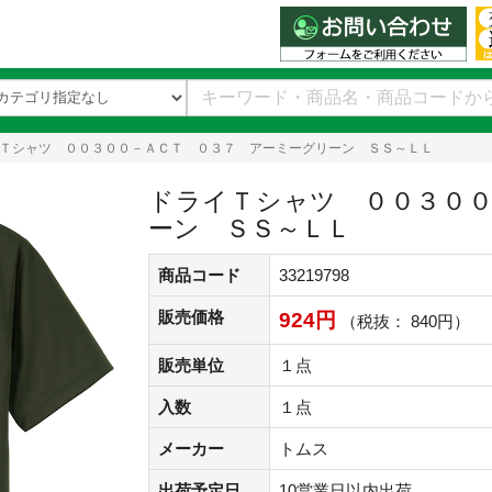
Ｔシャツ ００３００－ＡＣＴ ０３７ アーミーグリーン ＳＳ～ＬＬ
ドライＴシャツ ００３００
ーン ＳＳ～ＬＬ
商品コード
33219798
販売価格
924円
（税抜： 840円）
販売単位
１点
入数
１点
メーカー
トムス
出荷予定日
10営業日以内出荷