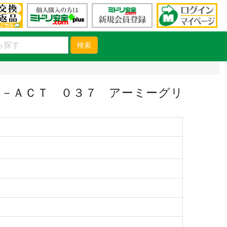
検索
－ＡＣＴ ０３７ アーミーグリ