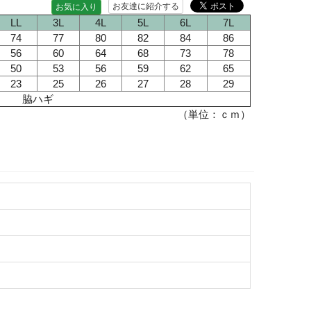
お友達に紹介する
お気に入り
LL
3L
4L
5L
6L
7L
74
77
80
82
84
86
56
60
64
68
73
78
50
53
56
59
62
65
23
25
26
27
28
29
脇ハギ
（単位：ｃｍ）