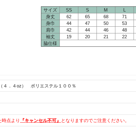
サイズ
SS
S
M
L
身丈
62
65
68
71
身巾
44
47
50
53
肩巾
42
44
46
48
袖丈
19
20
21
22
脇仕様
（４．４oz） ポリエステル１００％
た時点より
『キャンセル不可』
となりますのでご注意ください。