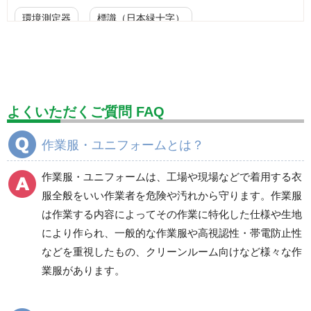
環境測定器
標識（日本緑十字）
標識（ユニットの安全標識）
標識（ユニットの建設標識）
標識関連商品
設備用品・作業補助用品
工事作業用品
よくいただくご質問 FAQ
分煙対策機器
衛生用品
保安・保守用品
作業服・ユニフォームとは？
電気保守用品
ワイパー
クリーンルーム対策用品
作業服・ユニフォームは、工場や現場などで着用する衣
防災グッズ（防災セット）
救急医療品
服全般をいい作業者を危険や汚れから守ります。作業服
は作業する内容によってその作業に特化した仕様や生地
健康管理器具
季節商品
ウイルス対策用品
により作られ、一般的な作業服や高視認性・帯電防止性
などを重視したもの、クリーンルーム向けなど様々な作
商品カテゴリ一覧
業服があります。
ブルゾン
ジャンパー
春夏長袖
春夏長袖