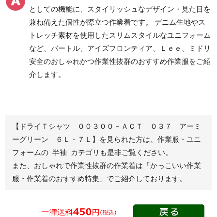
ツ
としての機能に、スタイリッシュなデザイン・見た目を
クリーンウェアワーク
兼ね備えた個性が際立つ作業着です。 デニム生地やス
パンツ
トレッチ素材を使用したスリムスタイルなユニフォーム
など、バートル、アイズフロンティア、Ｌｅｅ、ミドリ
安全のおしゃれかつ作業性抜群のおすすめ作業服をご紹
レディース作業着
シャツ
介します。
ブルゾン
長袖
春夏長袖
半袖
秋冬長袖
春夏半袖
【ドライＴシャツ ００３００－ＡＣＴ ０３７ アーミ
ジャンパー
ーグリーン ６Ｌ・７Ｌ】を見られた方は、作業服・ユニ
フォームの 半袖 カテゴリも是非ご覧ください。
秋冬長袖
また、おしゃれで作業性抜群の作業着は
「かっこいい作業
春夏半袖
服・作業着のおすすめ特集」
でご紹介しております。
スモック
春夏長袖
秋冬長袖