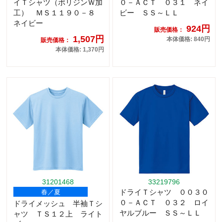
イＴシャツ（ポリジンＷ加
０－ＡＣＴ ０３１ ネイ
工） ＭＳ１１９０－８
ビー ＳＳ～ＬＬ
ネイビー
924円
販売価格：
1,507円
本体価格: 840円
販売価格：
本体価格: 1,370円
31201468
33219796
ドライＴシャツ ００３０
春／夏
０－ＡＣＴ ０３２ ロイ
ドライメッシュ 半袖Ｔシ
ヤルブルー ＳＳ～ＬＬ
ャツ ＴＳ１２上 ライト