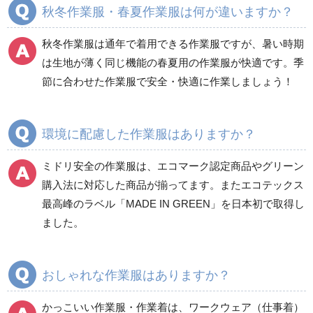
秋冬作業服・春夏作業服は何が違いますか？
秋冬長袖
秋冬長袖
春夏半袖
春夏半袖
秋冬作業服は通年で着用できる作業服ですが、暑い時期
食品産業用長袖
通年
は生地が薄く同じ機能の春夏用の作業服が快適です。季
食品産業用半袖
節に合わせた作業服で安全・快適に作業しましょう！
クリーンウェア
通年
環境に配慮した作業服はありますか？
ミドリ安全の作業服は、エコマーク認定商品やグリーン
ワークパンツ
カーゴパンツ
購入法に対応した商品が揃ってます。またエコテックス
春夏ワークパンツ作業
春夏カーゴパンツ作業
最高峰のラベル「MADE IN GREEN」を日本初で取得し
ズボン
ズボン
ました。
秋冬ワークパンツ作業
秋冬カーゴパンツ作業
ズボン
ズボン
通年ワークパンツ作業
通年カーゴパンツ作業
おしゃれな作業服はありますか？
ズボン
ズボン
食品産業用ワークパン
かっこいい作業服・作業着は、ワークウェア（仕事着）