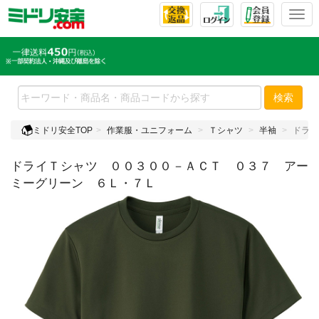
T
o
g
g
l
e
検索
n
a
ミドリ安全TOP
作業服・ユニフォーム
Ｔシャツ
半袖
ドライ
v
i
ドライＴシャツ ００３００－ＡＣＴ ０３７ アー
g
a
ミーグリーン ６Ｌ・７Ｌ
t
i
o
n