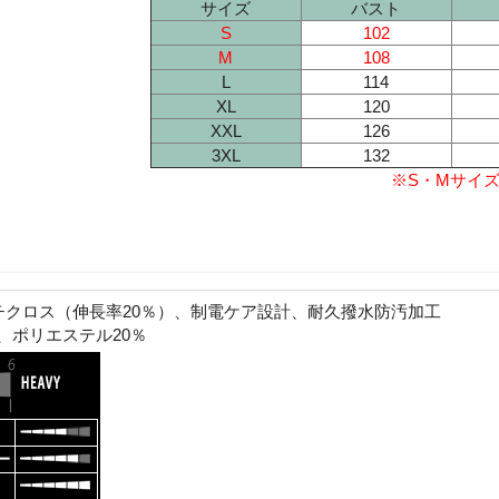
サイズ
バスト
S
102
M
108
L
114
XL
120
XXL
126
3XL
132
※S・Mサイ
チクロス（伸長率20％）、制電ケア設計、耐久撥水防汚加工
、ポリエステル20％