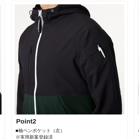
Point2
■袖ペンポケット（左）
※実用新案登録済