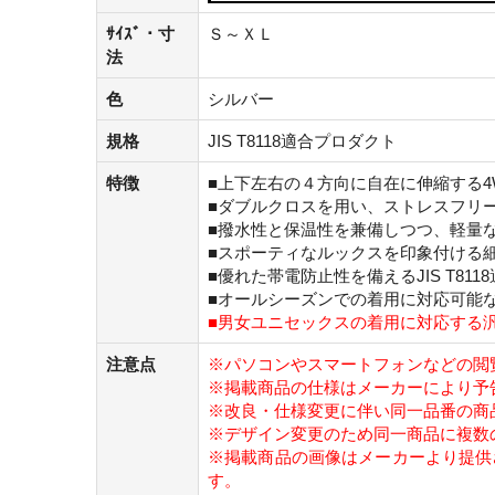
ｻｲｽﾞ・寸
Ｓ～ＸＬ
法
色
シルバー
規格
JIS T8118適合プロダクト
特徴
■上下左右の４方向に自在に伸縮する4
■ダブルクロスを用い、ストレスフリ
■撥水性と保温性を兼備しつつ、軽量
■スポーティなルックスを印象付ける
■優れた帯電防止性を備えるJIS T81
■オールシーズンでの着用に対応可能
■男女ユニセックスの着用に対応する
注意点
※パソコンやスマートフォンなどの閲
※掲載商品の仕様はメーカーにより予
※改良・仕様変更に伴い同一品番の商
※デザイン変更のため同一商品に複数
※掲載商品の画像はメーカーより提供
す。