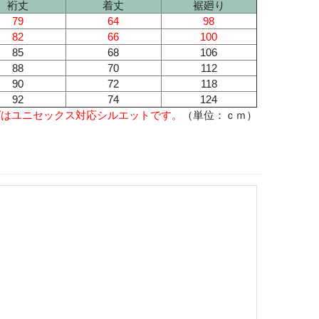
裄丈
着丈
裾廻り
79
64
98
82
66
100
85
68
106
88
70
112
90
72
118
92
74
124
ズはユニセックス対応シルエットです。
（単位：ｃｍ）