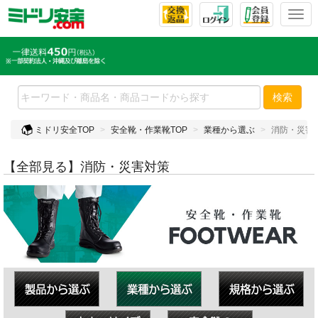
T
o
g
g
l
e
検索
n
a
ミドリ安全TOP
安全靴・作業靴TOP
業種から選ぶ
消防・災害
v
i
g
【全部見る】消防・災害対策
a
t
i
o
n