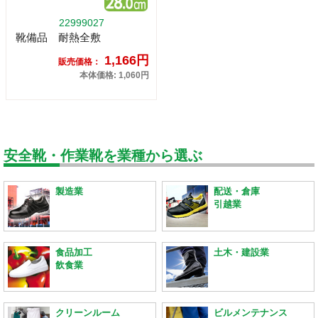
22999027
靴備品 耐熱全敷
1,166円
販売価格：
本体価格: 1,060円
安全靴・作業靴を業種から選ぶ
製造業
配送・倉庫
引越業
食品加工
土木・建設業
飲食業
クリーンルーム
ビルメンテナンス