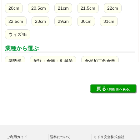
20cm
20.5cm
21cm
21.5cm
22cm
22.5cm
23cm
29cm
30cm
31cm
ウィズ4E
業種から選ぶ
製造業
配送・倉庫・引越業
食品加工飲食業
土木・建設業
クリーンルーム
ビルメンテナンス清掃業
警備・保守業務
看護師・介護士・医療現場
消防・災害対策
ガソリンスタンド
農業・漁業
規格から選ぶ
ご利用ガイド
送料について
ミドリ安全株式会社