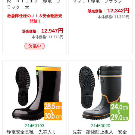
靴 ＲＴ１１９ 静電 ブ
９２１Ｔ静電 ブラック
ラック 大
12,342円
販売価格：
救急隊仕様のＪＩＳ安全靴販売
本体価格: 11,220円
開始!!
12,947円
販売価格：
本体価格: 11,770円
21460103
21460020
静電安全長靴 先芯入り
先芯・踏抜防止板入 安全