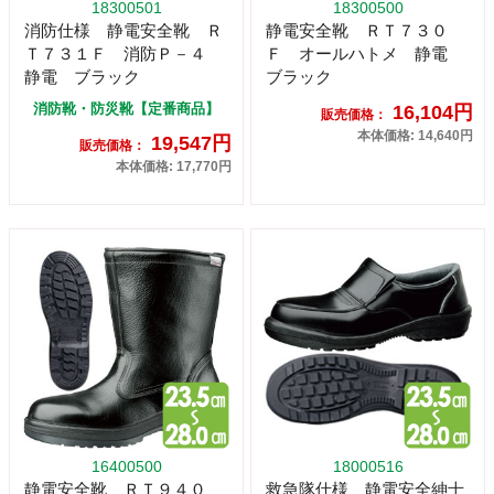
18300501
18300500
消防仕様 静電安全靴 Ｒ
静電安全靴 ＲＴ７３０
Ｔ７３１Ｆ 消防Ｐ－４
Ｆ オールハトメ 静電
静電 ブラック
ブラック
消防靴・防災靴【定番商品】
16,104円
販売価格：
本体価格: 14,640円
19,547円
販売価格：
本体価格: 17,770円
16400500
18000516
静電安全靴 ＲＴ９４０
救急隊仕様 静電安全紳士